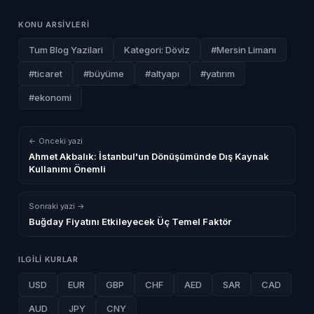
KONU ARSIVLERI
Tum Blog Yazilari
Kategori: Döviz
#Mersin Limanı
#ticaret
#büyüme
#altyapı
#yatırım
#ekonomi
← Onceki yazi
Ahmet Akbalık: İstanbul'un Dönüşümünde Dış Kaynak
Kullanımı Önemli
Sonraki yazi →
Buğday Fiyatını Etkileyecek Üç Temel Faktör
ILGILI KURLAR
USD
EUR
GBP
CHF
AED
SAR
CAD
AUD
JPY
CNY