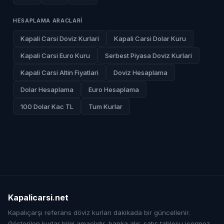
HESAPLAMA ARACLARI
Kapali Carsi Doviz Kurlari
Kapali Carsi Dolar Kuru
Kapali Carsi Euro Kuru
Serbest Piyasa Doviz Kurlari
Kapali Carsi Altin Fiyatlari
Doviz Hesaplama
Dolar Hesaplama
Euro Hesaplama
100 Dolar Kac TL
Tum Kurlar
Kapalicarsi
.
net
Kapalıçarşı referans döviz kurları dakikada bir güncellenir.
Gösterilen kurlar bilgi amaçlıdır, banka alış-satış tablosu içermez.