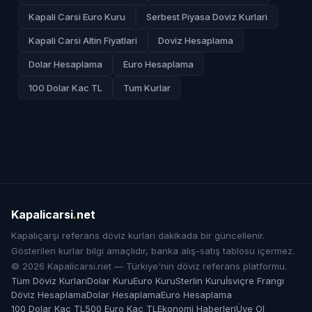
Kapali Carsi Euro Kuru
Serbest Piyasa Doviz Kurlari
Kapali Carsi Altin Fiyatlari
Doviz Hesaplama
Dolar Hesaplama
Euro Hesaplama
100 Dolar Kac TL
Tum Kurlar
Kapalicarsi
.
net
Kapalıçarşı referans döviz kurları dakikada bir güncellenir.
Gösterilen kurlar bilgi amaçlıdır, banka alış-satış tablosu içermez.
© 2026 Kapalicarsi.net — Türkiye'nin döviz referans platformu.
Tüm Döviz Kurları
Dolar Kuru
Euro Kuru
Sterlin Kuru
İsviçre Frangı
Döviz Hesaplama
Dolar Hesaplama
Euro Hesaplama
100 Dolar Kaç TL
500 Euro Kaç TL
Ekonomi Haberleri
Üye Ol