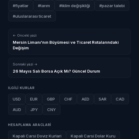
#fiyatlar
#tarım
#iklim değişikliği
#pazar talebi
#uluslararası ticaret
← Onceki yazi
Mersin Limanı'nın Büyümesi ve Ticaret Rotalarındaki
Değişim
Sonraki yazi →
26 Mayıs Salı Borsa Açık Mı? Güncel Durum
ILGILI KURLAR
USD
EUR
GBP
CHF
AED
SAR
CAD
AUD
JPY
CNY
HESAPLAMA ARACLARI
Kapali Carsi Doviz Kurlari
Kapali Carsi Dolar Kuru