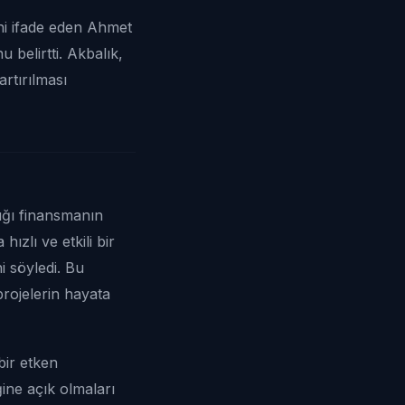
ni ifade eden Ahmet
u belirtti. Akbalık,
rtırılması
ığı finansmanın
ızlı ve etkili bir
i söyledi. Bu
rojelerin hayata
bir etken
iğine açık olmaları