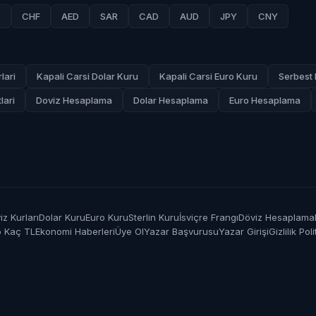
P
CHF
AED
SAR
CAD
AUD
JPY
CNY
lari
Kapali Carsi Dolar Kuru
Kapali Carsi Euro Kuru
Serbest 
lari
Doviz Hesaplama
Dolar Hesaplama
Euro Hesaplama
z Kurları
Dolar Kuru
Euro Kuru
Sterlin Kuru
İsviçre Frangı
Döviz Hesaplama
o Kaç TL
Ekonomi Haberleri
Üye Ol
Yazar Başvurusu
Yazar Girişi
Gizlilik Poli