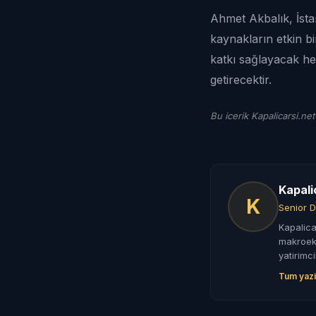
Ahmet Akbalık, İsta
kaynakların etkin bi
katkı sağlayacak hem
getirecektir.
Bu icerik Kapalicarsi.net
Kapali
K
Senior D
Kapalica
makroeko
yatirimci
Tum yazi