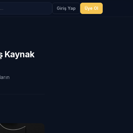
Giriş Yap
Üye Ol
ş Kaynak
ların