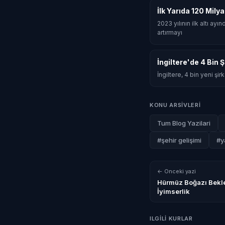
İlk Yarıda 120 Mily
2023 yılının ilk altı ay
artırmayı
İngiltere'de 4 Bin 
İngiltere, 4 bin yeni şi
KONU ARSIVLERI
Tum Blog Yazilari
#şehir gelişimi
#y
← Onceki yazi
Hürmüz Boğazı Beklen
İyimserlik
ILGILI KURLAR