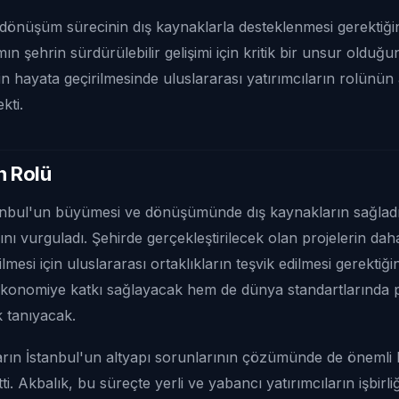
 dönüşüm sürecinin dış kaynaklarla desteklenmesi gerektiği
n şehrin sürdürülebilir gelişimi için kritik bir unsur olduğun
 hayata geçirilmesinde uluslararası yatırımcıların rolünün a
kti.
n Rolü
anbul'un büyümesi ve dönüşümünde dış kaynakların sağlad
ı vurguladı. Şehirde gerçekleştirilecek olan projelerin daha h
mesi için uluslararası ortaklıkların teşvik edilmesi gerektiğin
konomiye katkı sağlayacak hem de dünya standartlarında p
k tanıyacak.
arın İstanbul'un altyapı sorunlarının çözümünde de önemli 
tti. Akbalık, bu süreçte yerli ve yabancı yatırımcıların işbirl