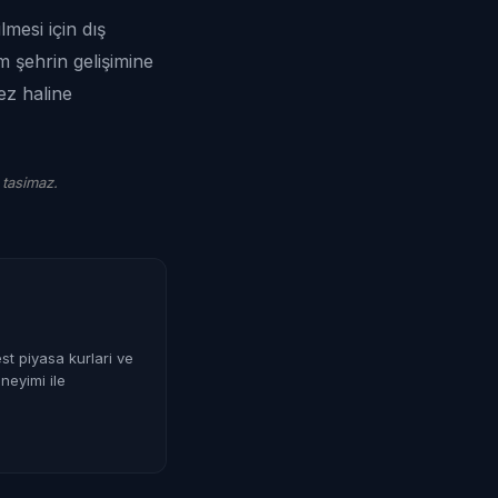
mesi için dış
m şehrin gelişimine
ez haline
 tasimaz.
st piyasa kurlari ve
neyimi ile