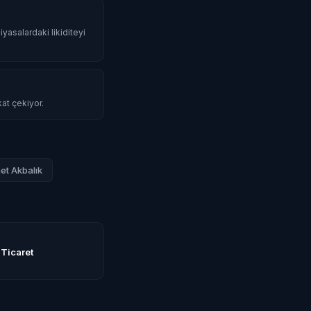
iyasalardaki likiditeyi
kat çekiyor.
t Akbalık
 Ticaret