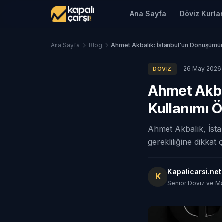
Ana Sayfa
Döviz Kurlar
Ana Sayfa
Blog
Ahmet Akbalık: İstanbul'un Dönüşümü
26 May 2026
DÖVIZ
Ahmet Akba
Kullanımı 
Ahmet Akbalık, İsta
gerekliliğine dikkat
Kapalicarsi.ne
K
Senior Doviz ve M