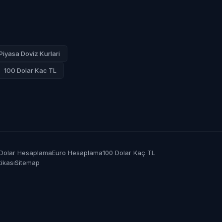
Piyasa Doviz Kurlari
100 Dolar Kac TL
Dolar Hesaplama
Euro Hesaplama
100 Dolar Kaç TL
tikası
Sitemap