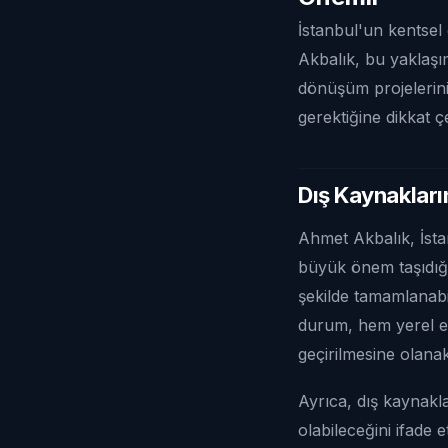
İstanbul'un kentsel
Akbalık, bu yaklaşımı
dönüşüm projelerinin
gerektiğine dikkat çe
Dış Kaynakları
Ahmet Akbalık, İst
büyük önem taşıdığın
şekilde tamamlanabil
durum, hem yerel e
geçirilmesine olana
Ayrıca, dış kaynakl
olabileceğini ifade e