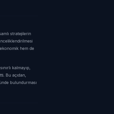
mlı stratejilerin
önceliklendirilmesi
em ekonomik hem de
sınırlı kalmayıp,
ti. Bu açıdan,
 önünde bulundurması