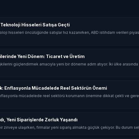
Teknoloji Hisseleri Satışa Geçti
loji hisseleri öncülüğünde satışlar hız kazanırken, ABD istihdam verileri piy
şkilerinde Yeni Dönem: Ticaret ve Üretim
 ilişkilerini güçlendirmek amacıyla yeni bir döneme adım atıyor. İki ülke arasın
k: Enflasyonla Mücadelede Reel Sektörün Önemi
flasyonla mücadelede reel sektörü korumanın önemine dikkat çekti ve gerek
dı, Yeni Siparişlerde Zorluk Yaşandı
 bir zirveye ulaşırken, firmalar yeni sipariş almakta güçlük çekiyor. Bu durum sekt