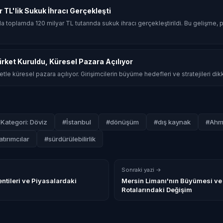
ar TL'lik Sukuk İhracı Gerçekleşti
ında toplamda 120 milyar TL tutarında sukuk ihracı gerçekleştirildi. Bu gelişme, p
Şirket Kuruldu, Küresel Pazara Açılıyor
rketle küresel pazara açılıyor. Girişimcilerin büyüme hedefleri ve stratejileri dik
Kategori: Döviz
#İstanbul
#dönüşüm
#dış kaynak
#Ahme
atırımcılar
#sürdürülebilirlik
Sonraki yazi →
tileri ve Piyasalardaki
Mersin Limanı'nın Büyümesi ve
Rotalarındaki Değişim