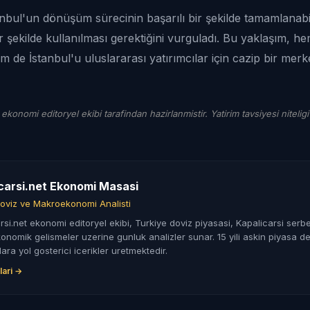
nbul'un dönüşüm sürecinin başarılı bir şekilde tamamlanabil
r şekilde kullanılması gerektiğini vurguladı. Bu yaklaşım, he
 de İstanbul'u uluslararası yatırımcılar için cazip bir merk
 ekonomi editoryel ekibi tarafindan hazirlanmistir. Yatirim tavsiyesi niteligi
carsi.net Ekonomi Masasi
oviz ve Makroekonomi Analisti
rsi.net ekonomi editoryel ekibi, Turkiye doviz piyasasi, Kapalicarsi serbe
nomik gelismeler uzerine gunluk analizler sunar. 15 yili askin piyasa de
lara yol gosterici icerikler uretmektedir.
lari →