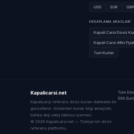
USD
EUR
GB
HESAPLAMA ARACLARI
Kapali Carsi Doviz Kur
Kapali Carsi Altin Fiyat
Tum Kurlar
Kapalicarsi
.
net
Tüm Dövi
500 Eur
Kapalıçarşı referans döviz kurları dakikada bir
güncellenir. Gösterilen kurlar bilgi amaçlıdır,
banka alış-satış tablosu içermez.
© 2026 Kapalicarsi.net — Türkiye'nin döviz
referans platformu.