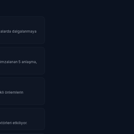
asalarda dalgalanmaya
da imzalanan 5 anlaşma,
li önlemlerin
örleri etkiliyor.