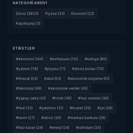
KATEGORI ARSIVI
Döviz (2833)
Piyasa (33)
Ekonomi (23)
Kapalıçarşı (3)
ETIKETLER
#ekonomi (144)
#enflasyon (112)
#türkiye (80)
#yatırım (78)
#piyasa (71)
#döviz kurları (70)
#ihracat (53)
#abd (53)
#ekonomik büyüme (51)
#teknoloji (49)
#ekonomik veriler (45)
#yapay zeka (41)
#tcmb (36)
#faiz oranları (36)
#fed (33)
#yatırımcı (31)
#ticaret (29)
#çin (28)
#tarım (27)
#döviz (26)
#merkez bankası (26)
#faiz kararı (24)
#enerji (24)
#istihdam (24)