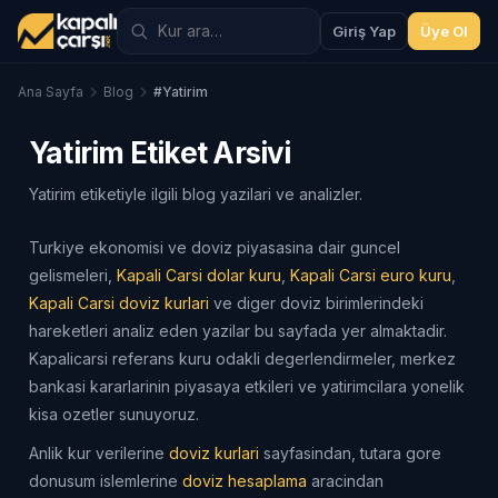
Giriş Yap
Üye Ol
Ana Sayfa
Blog
#Yatirim
Yatirim Etiket Arsivi
Yatirim etiketiyle ilgili blog yazilari ve analizler.
Turkiye ekonomisi ve doviz piyasasina dair guncel
gelismeleri,
Kapali Carsi dolar kuru
,
Kapali Carsi euro kuru
,
Kapali Carsi doviz kurlari
ve diger doviz birimlerindeki
hareketleri analiz eden yazilar bu sayfada yer almaktadir.
Kapalicarsi referans kuru odakli degerlendirmeler, merkez
bankasi kararlarinin piyasaya etkileri ve yatirimcilara yonelik
kisa ozetler sunuyoruz.
Anlik kur verilerine
doviz kurlari
sayfasindan, tutara gore
donusum islemlerine
doviz hesaplama
aracindan