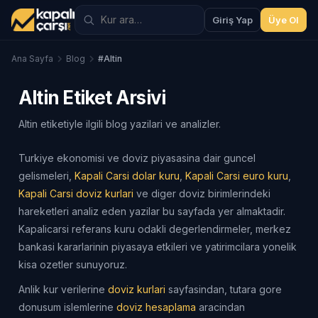
Giriş Yap
Üye Ol
Ana Sayfa
Blog
#Altin
Altin Etiket Arsivi
Altin etiketiyle ilgili blog yazilari ve analizler.
Turkiye ekonomisi ve doviz piyasasina dair guncel
gelismeleri,
Kapali Carsi dolar kuru
,
Kapali Carsi euro kuru
,
Kapali Carsi doviz kurlari
ve diger doviz birimlerindeki
hareketleri analiz eden yazilar bu sayfada yer almaktadir.
Kapalicarsi referans kuru odakli degerlendirmeler, merkez
bankasi kararlarinin piyasaya etkileri ve yatirimcilara yonelik
kisa ozetler sunuyoruz.
Anlik kur verilerine
doviz kurlari
sayfasindan, tutara gore
donusum islemlerine
doviz hesaplama
aracindan