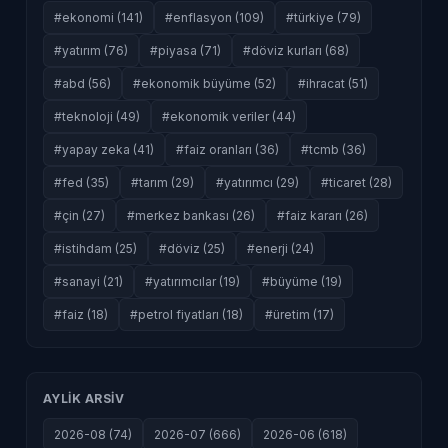
#ekonomi (141)
#enflasyon (109)
#türkiye (79)
#yatırım (76)
#piyasa (71)
#döviz kurları (68)
#abd (56)
#ekonomik büyüme (52)
#ihracat (51)
#teknoloji (49)
#ekonomik veriler (44)
#yapay zeka (41)
#faiz oranları (36)
#tcmb (36)
#fed (35)
#tarım (29)
#yatırımcı (29)
#ticaret (28)
#çin (27)
#merkez bankası (26)
#faiz kararı (26)
#istihdam (25)
#döviz (25)
#enerji (24)
#sanayi (21)
#yatırımcılar (19)
#büyüme (19)
#faiz (18)
#petrol fiyatları (18)
#üretim (17)
AYLIK ARSIV
2026-08 (74)
2026-07 (666)
2026-06 (618)