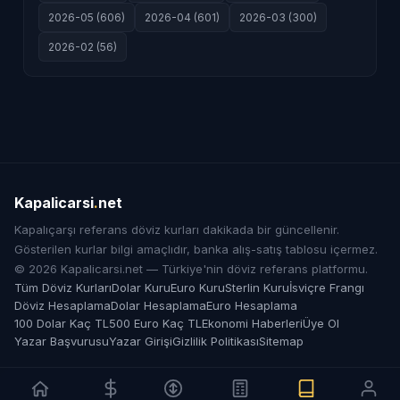
2026-05 (606)
2026-04 (601)
2026-03 (300)
2026-02 (56)
Kapalicarsi
.
net
Kapalıçarşı referans döviz kurları dakikada bir güncellenir.
Gösterilen kurlar bilgi amaçlıdır, banka alış-satış tablosu içermez.
© 2026 Kapalicarsi.net — Türkiye'nin döviz referans platformu.
Tüm Döviz Kurları
Dolar Kuru
Euro Kuru
Sterlin Kuru
İsviçre Frangı
Döviz Hesaplama
Dolar Hesaplama
Euro Hesaplama
100 Dolar Kaç TL
500 Euro Kaç TL
Ekonomi Haberleri
Üye Ol
Yazar Başvurusu
Yazar Girişi
Gizlilik Politikası
Sitemap