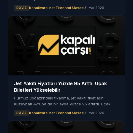
İlk ayda petrol kayıpları 15 milyar doları geçti.
Kapalicarsi.net Ekonomi Masasi
31 Mar 2026
DÖVIZ
Jet Yakıtı Fiyatları Yüzde 95 Arttı: Uçak
Biletleri Yükselebilir
Hürmüz Boğazı'ndaki tıkanma, jet yakıtı fiyatlarını
Kuzeybatı Avrupa'da bir ayda yüzde 95 artırdı. Uçak
biletlerinde de artış bekleniyor.
Kapalicarsi.net Ekonomi Masasi
31 Mar 2026
DÖVIZ