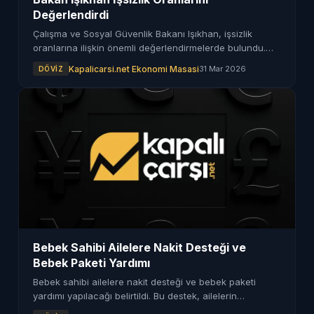
Değerlendirdi
Çalışma ve Sosyal Güvenlik Bakanı Işıkhan, işsizlik
oranlarına ilişkin önemli değerlendirmelerde bulundu.
Bakan, istihdamı artıracak adımlar hakkında bilgi verdi.
Kapalicarsi.net Ekonomi Masasi
31 Mar 2026
DÖVIZ
Bebek Sahibi Ailelere Nakit Desteği ve
Bebek Paketi Yardımı
Bebek sahibi ailelere nakit desteği ve bebek paketi
yardımı yapılacağı belirtildi. Bu destek, ailelerin
ekonomik yükünü hafifletmeyi hedefliyor.