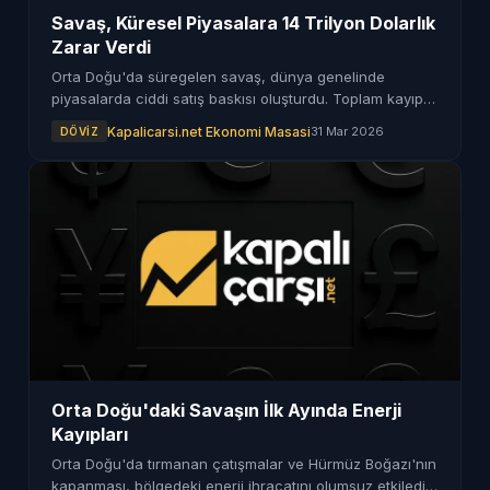
Savaş, Küresel Piyasalara 14 Trilyon Dolarlık
Zarar Verdi
Orta Doğu'da süregelen savaş, dünya genelinde
piyasalarda ciddi satış baskısı oluşturdu. Toplam kayıp,
birçok gelişmiş ülkenin yıllık GSYH'sı kadar oldu.
Kapalicarsi.net Ekonomi Masasi
31 Mar 2026
DÖVIZ
Orta Doğu'daki Savaşın İlk Ayında Enerji
Kayıpları
Orta Doğu'da tırmanan çatışmalar ve Hürmüz Boğazı'nın
kapanması, bölgedeki enerji ihracatını olumsuz etkiledi.