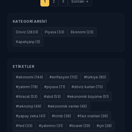
1
2
3
Sonraki →
KATEGORI ARSIVI
Döviz (2833)
Piyasa (33)
Ekonomi (23)
Kapalıçarşı (3)
ETIKETLER
#ekonomi (144)
#enflasyon (112)
#türkiye (80)
#yatırım (78)
#piyasa (71)
#döviz kurları (70)
#ihracat (53)
#abd (53)
#ekonomik büyüme (51)
#teknoloji (49)
#ekonomik veriler (45)
#yapay zeka (41)
#tcmb (36)
#faiz oranları (36)
#fed (33)
#yatırımcı (31)
#ticaret (29)
#çin (28)