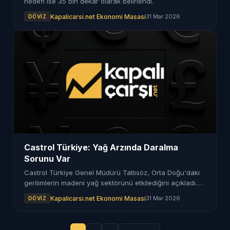
hedefi ise 35 bin dekar olarak belirlendi.
Kapalicarsi.net Ekonomi Masasi
31 Mar 2026
DÖVIZ
Castrol Türkiye: Yağ Arzında Daralma
Sorunu Var
Castrol Türkiye Genel Müdürü Tatlısöz, Orta Doğu'daki
gerilimlerin madeni yağ sektörünü etkilediğini açıkladı.
Fiyat artışlarının yanı sıra arz daralması da önemli bir
Kapalicarsi.net Ekonomi Masasi
31 Mar 2026
DÖVIZ
sorun.