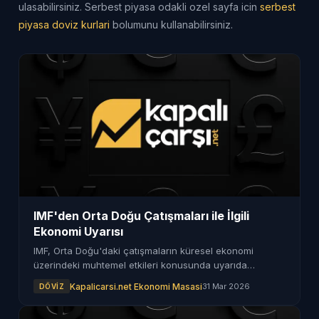
ulasabilirsiniz. Serbest piyasa odakli ozel sayfa icin
serbest
piyasa doviz kurlari
bolumunu kullanabilirsiniz.
IMF'den Orta Doğu Çatışmaları ile İlgili
Ekonomi Uyarısı
IMF, Orta Doğu'daki çatışmaların küresel ekonomi
üzerindeki muhtemel etkileri konusunda uyarıda
bulundu. Enerji ve gıda fiyatlarındaki artış, borçlu ülkeleri
Kapalicarsi.net Ekonomi Masasi
31 Mar 2026
DÖVIZ
zorlayabilir.