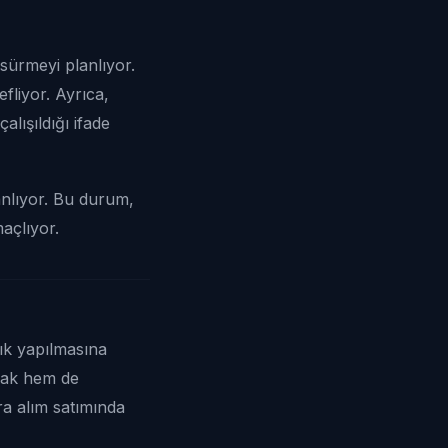
 sürmeyi planlıyor.
fliyor. Ayrıca,
alışıldığı ifade
anlıyor. Bu durum,
açlıyor.
sık yapılmasına
arak hem de
ra alım satımında