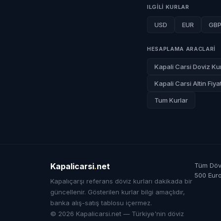
ILGILI KURLAR
USD
EUR
GB
HESAPLAMA ARACLARI
Kapali Carsi Doviz Kur
Kapali Carsi Altin Fiyat
Tum Kurlar
Kapalicarsi
.
net
Tüm Dövi
500 Eur
Kapalıçarşı referans döviz kurları dakikada bir
güncellenir. Gösterilen kurlar bilgi amaçlıdır,
banka alış-satış tablosu içermez.
© 2026 Kapalicarsi.net — Türkiye'nin döviz