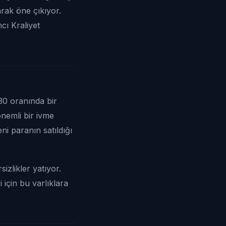
arak öne çıkıyor.
cı Kraliyet
30 oranında bir
önemli bir ivme
i paranın satıldığı
izlikler yatıyor.
 için bu varlıklara