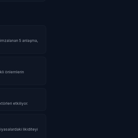
da imzalanan 5 anlaşma,
li önlemlerin
örleri etkiliyor.
iyasalardaki likiditeyi