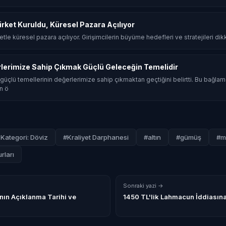
Şirket Kuruldu, Küresel Pazara Açılıyor
rketle küresel pazara açılıyor. Girişimcilerin büyüme hedefleri ve stratejileri dik
rlerimize Sahip Çıkmak Güçlü Geleceğin Temelidir
güçlü temellerinin değerlerimize sahip çıkmaktan geçtiğini belirtti. Bu bağla
n ö
Kategori: Döviz
#Kraliyet Darphanesi
#altın
#gümüş
#m
rları
Sonraki yazi →
nın Açıklanma Tarihi ve
1450 TL'lik Lahmacun İddiasına