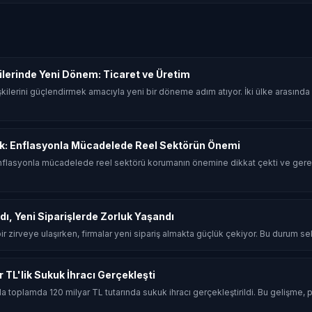
şkilerinde Yeni Dönem: Ticaret ve Üretim
 ilişkilerini güçlendirmek amacıyla yeni bir döneme adım atıyor. İki ülke arasın
k: Enflasyonla Mücadelede Reel Sektörün Önemi
flasyonla mücadelede reel sektörü korumanın önemine dikkat çekti ve gerek
dı, Yeni Siparişlerde Zorluk Yaşandı
 bir zirveye ulaşırken, firmalar yeni sipariş almakta güçlük çekiyor. Bu durum sekt
ar TL'lik Sukuk İhracı Gerçekleşti
ında toplamda 120 milyar TL tutarında sukuk ihracı gerçekleştirildi. Bu gelişme, p