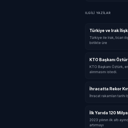
ILGILI YAZILAR
Türkiye ve Irak İli
Türkiye ile Irak, ticari
birlikte üre
KTO Başkanı Öztür
KTO Başkanı Öztürk, en
alınmasını istedi.
İhracatta Rekor Kır
İhracat rakamları tarihi
İlk Yarıda 120 Mily
2023 yılının ilk altı ay
artırmayı