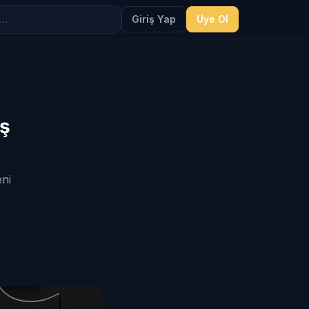
Giriş Yap
Üye Ol
ış
eni