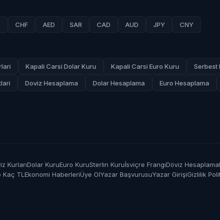
P
CHF
AED
SAR
CAD
AUD
JPY
CNY
lari
Kapali Carsi Dolar Kuru
Kapali Carsi Euro Kuru
Serbest 
lari
Doviz Hesaplama
Dolar Hesaplama
Euro Hesaplama
z Kurları
Dolar Kuru
Euro Kuru
Sterlin Kuru
İsviçre Frangı
Döviz Hesaplama
o Kaç TL
Ekonomi Haberleri
Üye Ol
Yazar Başvurusu
Yazar Girişi
Gizlilik Poli