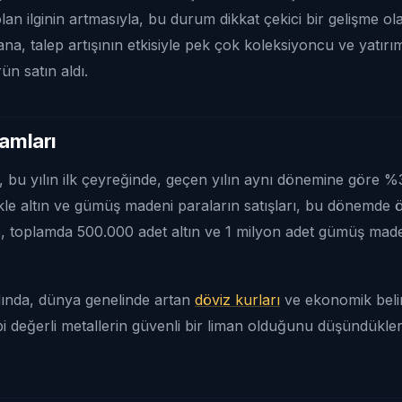
an ilginin artmasıyla, bu durum dikkat çekici bir gelişme ol
na, talep artışının etkisiyle pek çok koleksiyoncu ve yatırım
n satın aldı.
kamları
, bu yılın ilk çeyreğinde, geçen yılın aynı dönemine göre %
likle altın ve gümüş madeni paraların satışları, bu dönemde 
, toplamda 500.000 adet altın ve 1 milyon adet gümüş maden
rdında, dünya genelinde artan
döviz kurları
ve ekonomik belirs
gibi değerli metallerin güvenli bir liman olduğunu düşündükleri