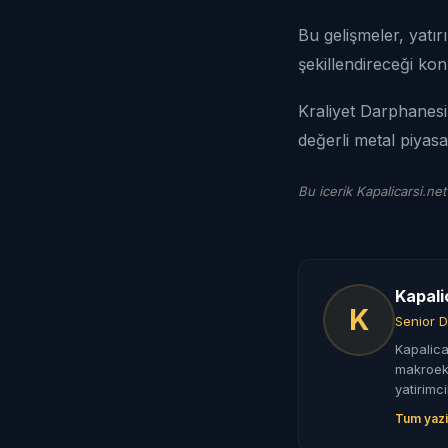
Bu gelişmeler, yatır
şekillendireceği kon
Kraliyet Darphanesi'
değerli metal piyasa
Bu icerik Kapalicarsi.net
Kapali
K
Senior D
Kapalica
makroeko
yatirimci
Tum yazi