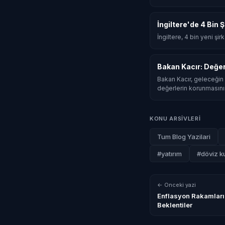
İngiltere'de 4 Bin 
İngiltere, 4 bin yeni şi
Bakan Kacır: Değe
Bakan Kacır, geleceğin 
değerlerin korunmasını
KONU ARSIVLERI
Tum Blog Yazilari
#yatırım
#döviz ku
← Onceki yazi
Enflasyon Rakamları
Beklentiler