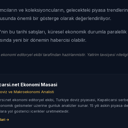
ımcıların ve koleksiyoncuların, gelecekteki piyasa trendlerini
usunda önemli bir gösterge olarak değerlendiriliyor.
nin bu tarihi satışları, küresel ekonomik durumla paralellik
sında yeni bir dönemin habercisi olabilir.
 ekonomi editoryel ekibi tarafindan hazirlanmistir. Yatirim tavsiyesi niteligi
carsi.net Ekonomi Masasi
oviz ve Makroekonomi Analisti
rsi.net ekonomi editoryel ekibi, Turkiye doviz piyasasi, Kapalicarsi serbe
nomik gelismeler uzerine gunluk analizler sunar. 15 yili askin piyasa de
lara yol gosterici icerikler uretmektedir.
lari →