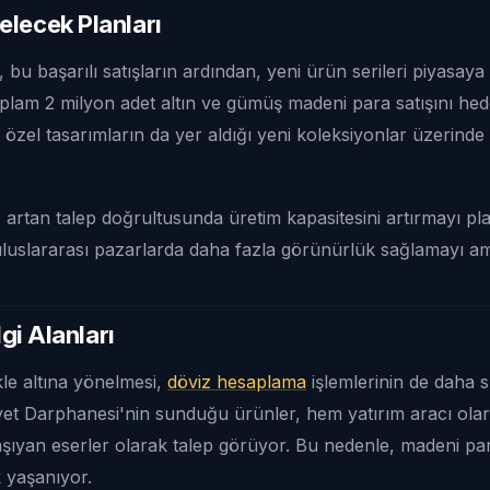
lecek Planları
 bu başarılı satışların ardından, yeni ürün serileri piyasaya
plam 2 milyon adet altın ve gümüş madeni para satışını hede
 özel tasarımların da yer aldığı yeni koleksiyonlar üzerinde ç
, artan talep doğrultusunda üretim kapasitesini artırmayı pl
luslararası pazarlarda daha fazla görünürlük sağlamayı am
lgi Alanları
ikle altına yönelmesi,
döviz hesaplama
işlemlerinin de daha 
yet Darphanesi'nin sunduğu ürünler, hem yatırım aracı ol
aşıyan eserler olarak talep görüyor. Bu nedenle, madeni pa
k yaşanıyor.