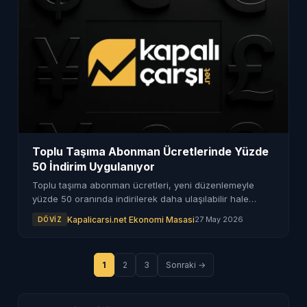
Toplu Taşıma Abonman Ücretlerinde Yüzde
50 İndirim Uygulanıyor
Toplu taşıma abonman ücretleri, yeni düzenlemeyle
yüzde 50 oranında indirilerek daha ulaşılabilir hale
geliyor. Bu değişiklik, kullanıcılar için önemli bir kolaylık
Kapalicarsi.net Ekonomi Masasi
27 May 2026
DÖVIZ
sağlayacak.
1
2
3
Sonraki →