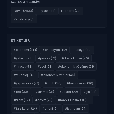
KATEGORI ARSIVI
Döviz (2833)
Piyasa (33)
Ekonomi (23)
Kapalıçarşı (3)
ETIKETLER
#ekonomi (144)
#enflasyon (112)
#türkiye (80)
#yatırım (78)
#piyasa (71)
#döviz kurları (70)
#ihracat (53)
#abd (53)
#ekonomik büyüme (51)
#teknoloji (49)
#ekonomik veriler (45)
#yapay zeka (41)
#tcmb (36)
#faiz oranları (36)
#fed (33)
#yatırımcı (31)
#ticaret (29)
#çin (28)
#tarım (27)
#döviz (26)
#merkez bankası (26)
#faiz kararı (24)
#enerji (24)
#istihdam (24)