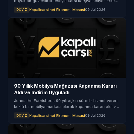
büyük bir güvenilirlik testiyle karşı karşıya kalıyor. Erken
gevşeme adımları enflasyon hedeflerini nasıl etkiliyor?
Kapalicarsi.net Ekonomi Masasi
09 Jul 2026
DÖVIZ
90 Yıllık Mobilya Mağazası Kapanma Kararı
Aldı ve İndirim Uyguladı
Jones the Furnishers, 90 yılı aşkın süredir hizmet veren
köklü bir mobilya markası olarak kapanma kararı aldı ve
tüm ürünlerde yüzde 70'e varan indirim uygulamaya
Kapalicarsi.net Ekonomi Masasi
09 Jul 2026
DÖVIZ
başladı.