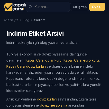
Giriş Yap
Üye Ol
Ana Sayfa
Blog
#Indirim
Indirim Etiket Arsivi
Indirim etiketiyle ilgili blog yazilari ve analizler.
Turkiye ekonomisi ve doviz piyasasina dair guncel
gelismeleri,
Kapali Carsi dolar kuru
,
Kapali Carsi euro kuru
,
Kapali Carsi doviz kurlari
ve diger doviz birimlerindeki
hareketleri analiz eden yazilar bu sayfada yer almaktadir.
Kapalicarsi referans kuru odakli degerlendirmeler, merkez
bankasi kararlarinin piyasaya etkileri ve yatirimcilara yonelik
kisa ozetler sunuyoruz.
Anlik kur verilerine
doviz kurlari
sayfasindan, tutara gore
donusum islemlerine
doviz hesaplama
aracindan