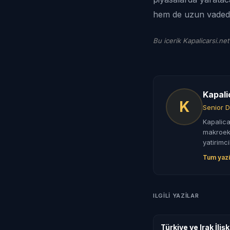
hem de uzun vadede
Bu icerik Kapalicarsi.net
Kapali
K
Senior D
Kapalica
makroeko
yatirimci
Tum yazi
ILGILI YAZILAR
Türkiye ve Irak İli