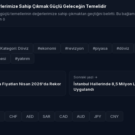
rlerimize Sahip Çıkmak Güçlü Geleceğin Temelidir
güçlü temellerinin değerlerimize sahip çıkmaktan geçtiğini belirtti. Bu bağla
n ö
Kategori: Döviz
#ekonomi
#revizyon
#piyasa
#döviz
esi
#yatırım
Sonraki yazi →
 Fiyatları Nisan 2026'da Rekor
İstanbul Hallerinde 8,5 Milyon L
Uygulandı
P
CHF
AED
SAR
CAD
AUD
JPY
CNY