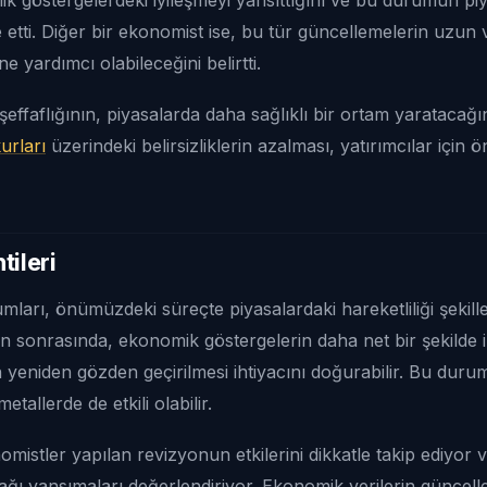
de etti. Diğer bir ekonomist ise, bu tür güncellemelerin uz
ne yardımcı olabileceğini belirtti.
effaflığının, piyasalarda daha sağlıklı bir ortam yaratacağı
urları
üzerindeki belirsizliklerin azalması, yatırımcılar için ö
tileri
ları, önümüzdeki süreçte piyasalardaki hareketliliği şekille
 sonrasında, ekonomik göstergelerin daha net bir şekilde i
nin yeniden gözden geçirilmesi ihtiyacını doğurabilir. Bu duru
metallerde de etkili olabilir.
mistler yapılan revizyonun etkilerini dikkatle takip ediyo
ağı yansımaları değerlendiriyor. Ekonomik verilerin güncel