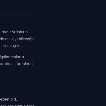
 dair görüşlerini
e etkileyebileceğini
 dikkat çekti.
algalanmaların
ar alma süreçlerini
rden biri,
yasalara olan güveni