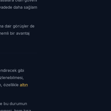
un vadede daha sağlam
na dair görüşler de
nemli bir avantaj
ndirecek gibi
zlenebilmesi,
m, özellikle
altın
r ve bu durumun
lenmesi, hem kısa