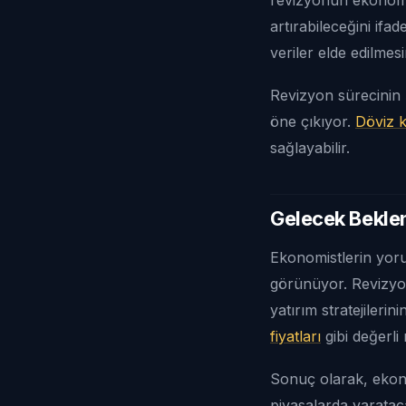
artırabileceğini ifa
veriler elde edilmesi
Revizyon sürecinin ş
öne çıkıyor.
Döviz k
sağlayabilir.
Gelecek Beklen
Ekonomistlerin yorum
görünüyor. Revizyon
yatırım stratejileri
fiyatları
gibi değerli 
Sonuç olarak, ekono
piyasalarda yaratac