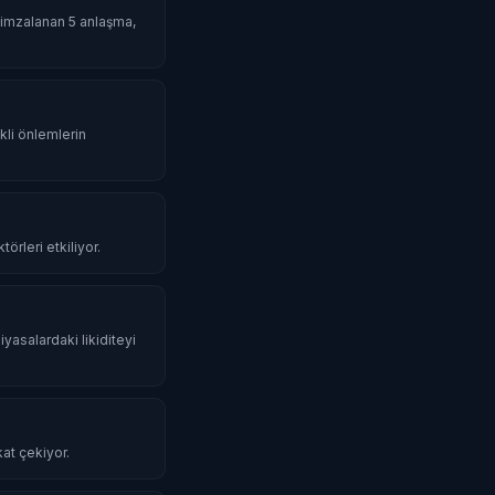
da imzalanan 5 anlaşma,
li önlemlerin
örleri etkiliyor.
iyasalardaki likiditeyi
kat çekiyor.