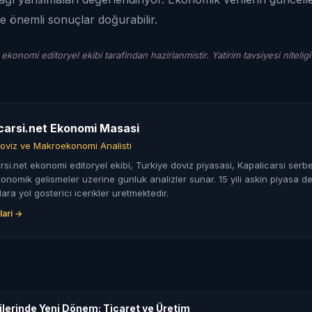
 önemli sonuçlar doğurabilir.
 ekonomi editoryel ekibi tarafindan hazirlanmistir. Yatirim tavsiyesi niteligi
carsi.net Ekonomi Masasi
oviz ve Makroekonomi Analisti
rsi.net ekonomi editoryel ekibi, Turkiye doviz piyasasi, Kapalicarsi serbe
nomik gelismeler uzerine gunluk analizler sunar. 15 yili askin piyasa de
lara yol gosterici icerikler uretmektedir.
lari →
şkilerinde Yeni Dönem: Ticaret ve Üretim