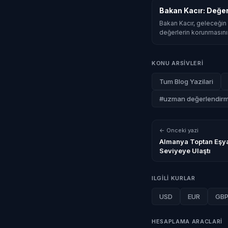
Bakan Kacır: Değe
Bakan Kacır, geleceğin 
değerlerin korunmasını
KONU ARSIVLERI
Tum Blog Yazilari
#uzman değerlendirm
← Onceki yazi
Almanya Toptan Eşya
Seviyeye Ulaştı
ILGILI KURLAR
USD
EUR
GB
HESAPLAMA ARACLARI