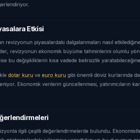
erlendiriyor.
asalara Etkisi
n revizyonun piyasalardaki dalgalanmaları nasıl etkilediğine
istler, revizyonun ekonomik büyüme tahminlerini olumlu yönd
i ise bu değişikliklerin kısa vadede belirsizlik yaratabileceğine
ikle
dolar kuru
ve
euro kuru
gibi önemli döviz kurlarında d
niyor. Ekonomik verilerin güncellenmesi, yatırımcıların kar
ğerlendirmeleri
zyonla ilgili çeşitli değerlendirmelerde bulundu. Ekonomistle
 göstergelerdeki iyileşmeyi yansıttığını ve bu durumun pi