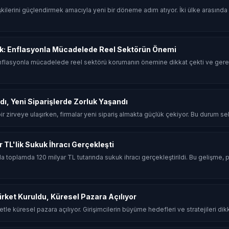
 ilişkilerini güçlendirmek amacıyla yeni bir döneme adım atıyor. İki ülke arasın
k: Enflasyonla Mücadelede Reel Sektörün Önemi
flasyonla mücadelede reel sektörü korumanın önemine dikkat çekti ve gerek
dı, Yeni Siparişlerde Zorluk Yaşandı
 bir zirveye ulaşırken, firmalar yeni sipariş almakta güçlük çekiyor. Bu durum sekt
ar TL'lik Sukuk İhracı Gerçekleşti
ında toplamda 120 milyar TL tutarında sukuk ihracı gerçekleştirildi. Bu gelişme, p
Şirket Kuruldu, Küresel Pazara Açılıyor
rketle küresel pazara açılıyor. Girişimcilerin büyüme hedefleri ve stratejileri dik