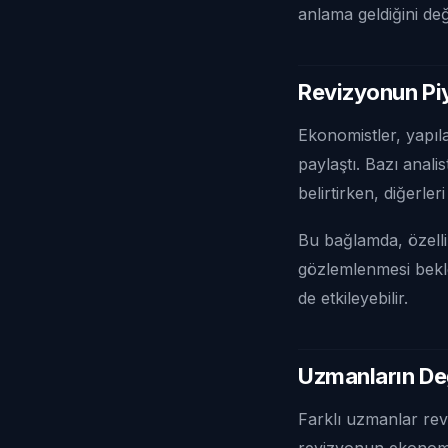
anlama geldiğini değ
Revizyonun Piy
Ekonomistler, yapıla
paylaştı. Bazı anal
belirtirken, diğerler
Bu bağlamda, özell
gözlemlenmesi bekle
de etkileyebilir.
Uzmanların De
Farklı uzmanlar revi
revizyonun ekonomik