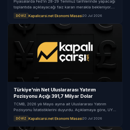
Piyasalarda Fed'in 28-29 Temmuz tarihlerinde yapacağı
toplantıda açıklayacağı faiz kararı merakla bekleniyor.
Artan enflasyon endişeleri, faiz artışını gündeme
Kapalicarsi.net Ekonomi Masasi
20 Jul 2026
DÖVIZ
getiriyor.
Türkiye'nin Net Uluslararası Yatırım
Pozisyonu Açığı 391,7 Milyar Dolar
TCMB, 2026 yılı Mayıs ayına ait Uluslararası Yatırım
Pozisyonu İstatistiklerini duyurdu. Açıklamaya göre, UYP
açığı 391,7 milyar dolar olarak kaydedildi.
Kapalicarsi.net Ekonomi Masasi
20 Jul 2026
DÖVIZ