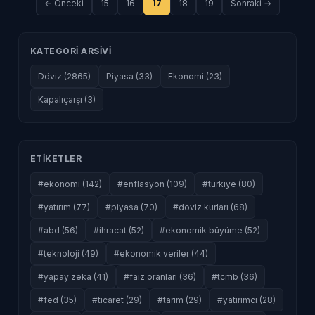
← Onceki
15
16
17
18
19
Sonraki →
KATEGORI ARSIVI
Döviz (2865)
Piyasa (33)
Ekonomi (23)
Kapalıçarşı (3)
ETIKETLER
#ekonomi (142)
#enflasyon (109)
#türkiye (80)
#yatırım (77)
#piyasa (70)
#döviz kurları (68)
#abd (56)
#ihracat (52)
#ekonomik büyüme (52)
#teknoloji (49)
#ekonomik veriler (44)
#yapay zeka (41)
#faiz oranları (36)
#tcmb (36)
#fed (35)
#ticaret (29)
#tarım (29)
#yatırımcı (28)