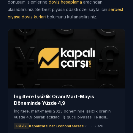
donusum islemlerine
doviz hesaplama
aracindan
ulasabilirsiniz. Serbest piyasa odakli ozel sayfa icin
serbest
piyasa doviz kurlari
bolumunu kullanabilirsiniz.
İngiltere İşsizlik Oranı Mart-Mayıs
Döneminde Yüzde 4,9
İngiltere, mart-mayıs 2023 döneminde işsizlik oranını
yüzde 4,9 olarak açıkladı. İş gücü piyasası ile ilgili
önemli veriler paylaşıldı.
Kapalicarsi.net Ekonomi Masasi
21 Jul 2026
DÖVIZ