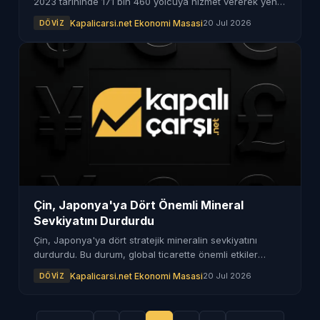
2023 tarihinde 171 bin 460 yolcuya hizmet vererek yeni
bir rekor kırdı.
Kapalicarsi.net Ekonomi Masasi
20 Jul 2026
DÖVIZ
Çin, Japonya'ya Dört Önemli Mineral
Sevkiyatını Durdurdu
Çin, Japonya'ya dört stratejik mineralin sevkiyatını
durdurdu. Bu durum, global ticarette önemli etkiler
yaratabilir.
Kapalicarsi.net Ekonomi Masasi
20 Jul 2026
DÖVIZ