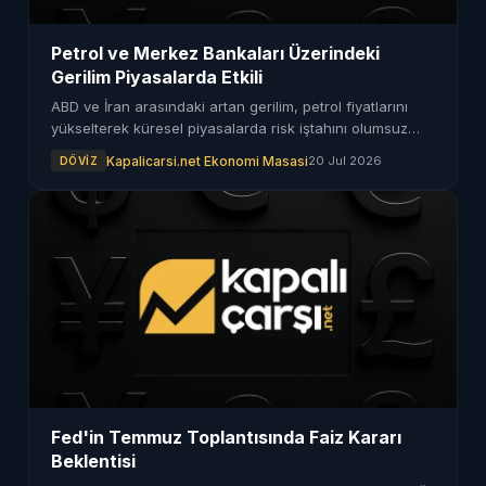
Petrol ve Merkez Bankaları Üzerindeki
Gerilim Piyasalarda Etkili
ABD ve İran arasındaki artan gerilim, petrol fiyatlarını
yükselterek küresel piyasalarda risk iştahını olumsuz
yönde etkiliyor. Yatırımcılar Fed ve...
Kapalicarsi.net Ekonomi Masasi
20 Jul 2026
DÖVIZ
Fed'in Temmuz Toplantısında Faiz Kararı
Beklentisi