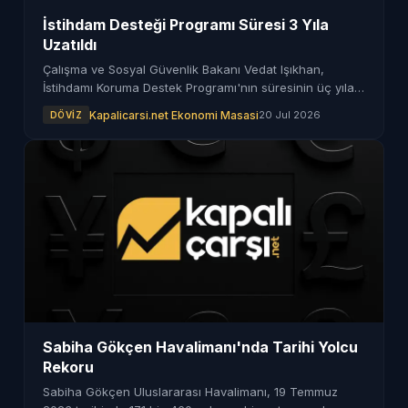
İstihdam Desteği Programı Süresi 3 Yıla
Uzatıldı
Çalışma ve Sosyal Güvenlik Bakanı Vedat Işıkhan,
İstihdamı Koruma Destek Programı'nın süresinin üç yıla
çıkarılacağını duyurdu. Bu uzatma, imalat sanayisinde
Kapalicarsi.net Ekonomi Masasi
20 Jul 2026
DÖVIZ
istihdamı korumayı hedefliyor.
Sabiha Gökçen Havalimanı'nda Tarihi Yolcu
Rekoru
Sabiha Gökçen Uluslararası Havalimanı, 19 Temmuz