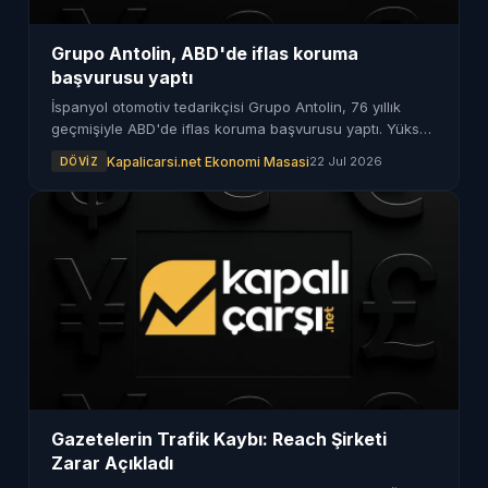
Grupo Antolin, ABD'de iflas koruma
başvurusu yaptı
İspanyol otomotiv tedarikçisi Grupo Antolin, 76 yıllık
geçmişiyle ABD'de iflas koruma başvurusu yaptı. Yüksek
borçları ve sektördeki baskılar etkili oldu.
Kapalicarsi.net Ekonomi Masasi
22 Jul 2026
DÖVIZ
Gazetelerin Trafik Kaybı: Reach Şirketi
Zarar Açıkladı