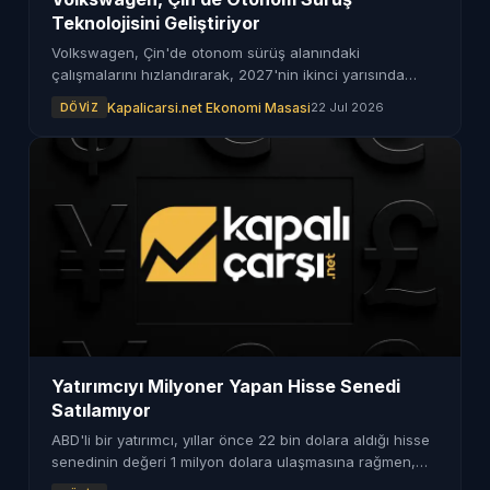
Teknolojisini Geliştiriyor
Volkswagen, Çin'de otonom sürüş alanındaki
çalışmalarını hızlandırarak, 2027'nin ikinci yarısında
Seviye 3 sürüş sisteminin uygulanmasını hedefliyor.
Kapalicarsi.net Ekonomi Masasi
22 Jul 2026
DÖVIZ
Yatırımcıyı Milyoner Yapan Hisse Senedi
Satılamıyor
ABD'li bir yatırımcı, yıllar önce 22 bin dolara aldığı hisse
senedinin değeri 1 milyon dolara ulaşmasına rağmen,
vergi yükü nedeniyle hisselerini satamıyor.