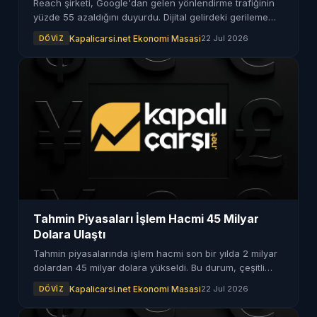
Reach şirketi, Google'dan gelen yönlendirme trafiğinin
yüzde 55 azaldığını duyurdu. Dijital gelirdeki gerileme
yüzde 11,4 olurken, 43,5 milyon sterlin zarar bildirildi.
Kapalicarsi.net Ekonomi Masasi
22 Jul 2026
DÖVIZ
Tahmin Piyasaları İşlem Hacmi 45 Milyar
Dolara Ulaştı
Tahmin piyasalarında işlem hacmi son bir yılda 2 milyar
dolardan 45 milyar dolara yükseldi. Bu durum, çeşitli
gelişmelerin etkisiyle gerçekleşti.
Kapalicarsi.net Ekonomi Masasi
22 Jul 2026
DÖVIZ