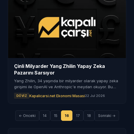
Çinli Milyarder Yang Zhilin Yapay Zeka
Pazarını Sarsıyor
Yang Zhilin, 34 yaşında bir milyarder olarak yapay zeka
girişimi ile OpenAI ve Anthropic'e meydan okuyor. Bu
gelişme teknoloji pazarında önemli bir rekabet
Kapalicarsi.net Ekonomi Masasi
22 Jul 2026
DÖVIZ
yaratabilir.
← Onceki
14
15
16
17
18
Sonraki →