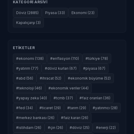
KATEGORI ARSIVI
Döviz (2885)
Piyasa (33)
Ekonomi (23)
Kapalıçarşı (3)
ETIKETLER
#ekonomi (138)
#enflasyon (110)
#türkiye (78)
#yatırım (77)
#döviz kurları (67)
#piyasa (67)
#abd (56)
#ihracat (52)
#ekonomik büyüme (52)
#teknoloji (46)
#ekonomik veriler (44)
#yapay zeka (40)
#tcmb (37)
#faiz oranları (36)
#fed (34)
#ticaret (29)
#tarım (29)
#yatırımcı (28)
#merkez bankası (26)
#faiz kararı (26)
#istihdam (26)
#çin (26)
#döviz (25)
#enerji (22)