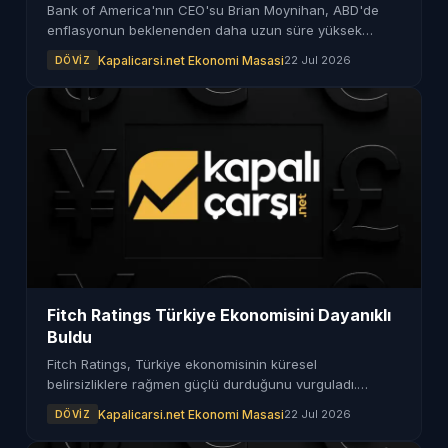
Bank of America'nın CEO'su Brian Moynihan, ABD'de
enflasyonun beklenenden daha uzun süre yüksek
kalabileceğini ifade etti. Bu durum Fed'in yeniden faiz
Kapalicarsi.net Ekonomi Masasi
22 Jul 2026
DÖVIZ
artırımlarına yönelebileceği anlamına geliyor.
Fitch Ratings Türkiye Ekonomisini Dayanıklı
Buldu
Fitch Ratings, Türkiye ekonomisinin küresel
belirsizliklere rağmen güçlü durduğunu vurguladı.
Derecelendirme kuruluşu, rezervlerin izlenmeye devam
Kapalicarsi.net Ekonomi Masasi
22 Jul 2026
DÖVIZ
edeceğini ifade etti.