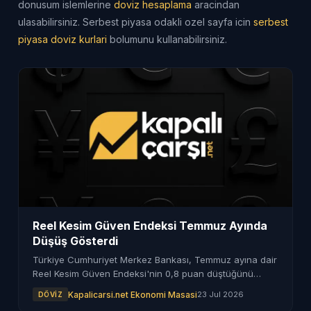
donusum islemlerine
doviz hesaplama
aracindan
ulasabilirsiniz. Serbest piyasa odakli ozel sayfa icin
serbest
piyasa doviz kurlari
bolumunu kullanabilirsiniz.
Reel Kesim Güven Endeksi Temmuz Ayında
Düşüş Gösterdi
Türkiye Cumhuriyet Merkez Bankası, Temmuz ayına dair
Reel Kesim Güven Endeksi'nin 0,8 puan düştüğünü
duyurdu. Bu durum ekonomik güvenin azaldığını
Kapalicarsi.net Ekonomi Masasi
23 Jul 2026
DÖVIZ
gösteriyor.