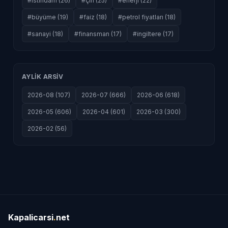
#istihdam (26)
#çin (25)
#enerji (22)
#büyüme (19)
#faiz (18)
#petrol fiyatları (18)
#sanayi (18)
#finansman (17)
#i̇ngiltere (17)
AYLIK ARSIV
2026-08 (107)
2026-07 (666)
2026-06 (618)
2026-05 (606)
2026-04 (601)
2026-03 (300)
2026-02 (56)
Kapalicarsi
.
net