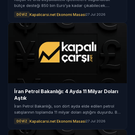
bütçe desteği 850 bin Euro’ya kadar çıkabilecek.
Destekten yararlanma koşulları belirlendi.
Kapalicarsi.net Ekonomi Masasi
27 Jul 2026
DÖVIZ
İran Petrol Bakanlığı: 4 Ayda 11 Milyar Doları
Aştık
İran Petrol Bakanlığı, son dört ayda elde edilen petrol
satışlarının toplamda 11 milyar doları aştığını duyurdu. Bu
gelişme, ülkenin enerji sektöründeki önemli bir başarı
Kapalicarsi.net Ekonomi Masasi
27 Jul 2026
DÖVIZ
olarak değerlendiriliyor.