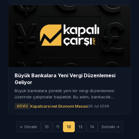
Büyük Bankalara Yeni Vergi Düzenlemesi
Geliyor
Büyük bankalara yönelik yeni bir vergi düzenlemesi
üzerinde çalışmalar başlatıldı. Bu adım, bankacılık
sektöründe önemli değişikliklere yol açabilir.
Kapalicarsi.net Ekonomi Masasi
26 Jul 2026
DÖVIZ
← Onceki
10
11
12
13
14
Sonraki →