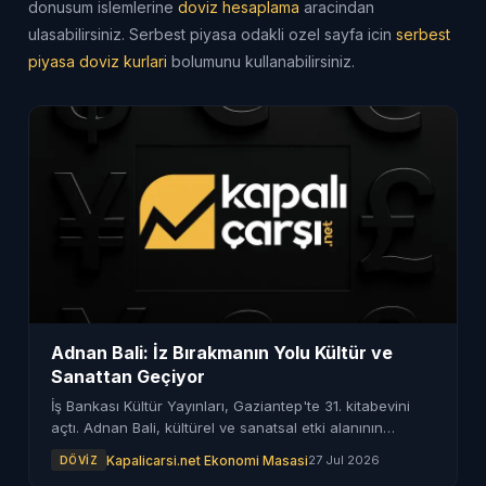
donusum islemlerine
doviz hesaplama
aracindan
ulasabilirsiniz. Serbest piyasa odakli ozel sayfa icin
serbest
piyasa doviz kurlari
bolumunu kullanabilirsiniz.
Adnan Bali: İz Bırakmanın Yolu Kültür ve
Sanattan Geçiyor
İş Bankası Kültür Yayınları, Gaziantep'te 31. kitabevini
açtı. Adnan Bali, kültürel ve sanatsal etki alanının
önemine dikkat çekti.
Kapalicarsi.net Ekonomi Masasi
27 Jul 2026
DÖVIZ