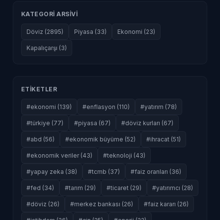
KATEGORI ARSIVI
Döviz (2895)
Piyasa (33)
Ekonomi (23)
Kapalıçarşı (3)
ETIKETLER
#ekonomi (139)
#enflasyon (110)
#yatırım (78)
#türkiye (77)
#piyasa (67)
#döviz kurları (67)
#abd (56)
#ekonomik büyüme (52)
#ihracat (51)
#ekonomik veriler (43)
#teknoloji (43)
#yapay zeka (38)
#tcmb (37)
#faiz oranları (36)
#fed (34)
#tarım (29)
#ticaret (29)
#yatırımcı (28)
#döviz (26)
#merkez bankası (26)
#faiz kararı (26)