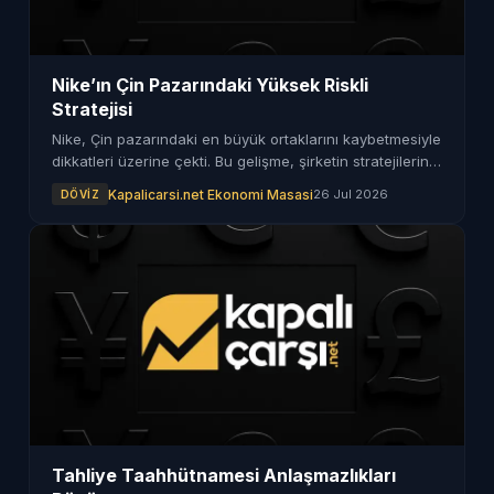
Nike’ın Çin Pazarındaki Yüksek Riskli
Stratejisi
Nike, Çin pazarındaki en büyük ortaklarını kaybetmesiyle
dikkatleri üzerine çekti. Bu gelişme, şirketin stratejilerini
nasıl etkileyecek merak ediliyor.
Kapalicarsi.net Ekonomi Masasi
26 Jul 2026
DÖVIZ
Tahliye Taahhütnamesi Anlaşmazlıkları