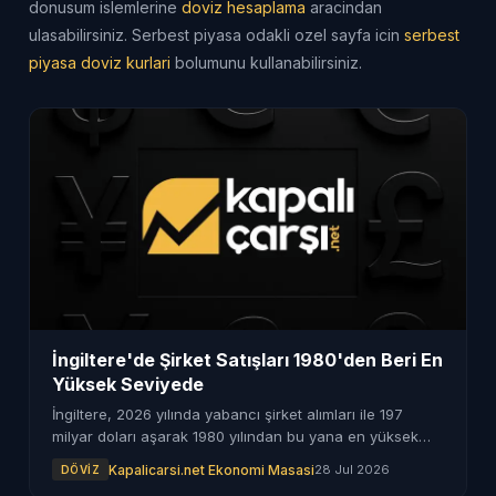
donusum islemlerine
doviz hesaplama
aracindan
ulasabilirsiniz. Serbest piyasa odakli ozel sayfa icin
serbest
piyasa doviz kurlari
bolumunu kullanabilirsiniz.
İngiltere'de Şirket Satışları 1980'den Beri En
Yüksek Seviyede
İngiltere, 2026 yılında yabancı şirket alımları ile 197
milyar doları aşarak 1980 yılından bu yana en yüksek
seviyeye ulaştı. DCC Energy'nin 7,7 milyar dolarlık
Kapalicarsi.net Ekonomi Masasi
28 Jul 2026
DÖVIZ
anlaşması dikkat çekti.