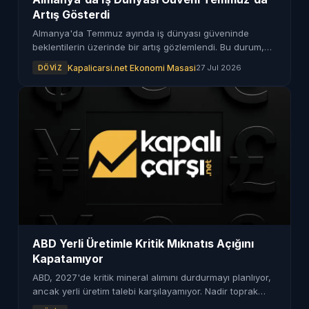
Artış Gösterdi
Almanya'da Temmuz ayında iş dünyası güveninde
beklentilerin üzerinde bir artış gözlemlendi. Bu durum,
son dönemdeki iyimserliğin sürdüğünü ortaya koyuyor.
Kapalicarsi.net Ekonomi Masasi
27 Jul 2026
DÖVIZ
ABD Yerli Üretimle Kritik Mıknatıs Açığını
Kapatamıyor
ABD, 2027'de kritik mineral alımını durdurmayı planlıyor,
ancak yerli üretim talebi karşılayamıyor. Nadir toprak
mıknatıslarında büyük bir açık söz konusu.