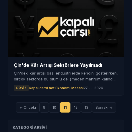
Çin'de Kâr Artışı Sektörlere Yayılmadı
Çin'deki kâr artışı bazı endüstrilerde kendini gösterirken,
birçok sektörde bu olumlu gelişmeden mahrum kalındı.
Sektörel detaylar haberimizde.
Kapalicarsi.net Ekonomi Masasi
27 Jul 2026
DÖVIZ
← Onceki
9
10
11
12
13
Sonraki →
KATEGORI ARSIVI