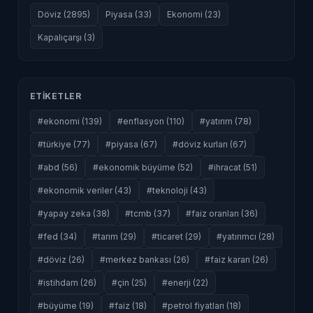
Döviz (2895)
Piyasa (33)
Ekonomi (23)
Kapalıçarşı (3)
ETIKETLER
#ekonomi (139)
#enflasyon (110)
#yatırım (78)
#türkiye (77)
#piyasa (67)
#döviz kurları (67)
#abd (56)
#ekonomik büyüme (52)
#ihracat (51)
#ekonomik veriler (43)
#teknoloji (43)
#yapay zeka (38)
#tcmb (37)
#faiz oranları (36)
#fed (34)
#tarım (29)
#ticaret (29)
#yatırımcı (28)
#döviz (26)
#merkez bankası (26)
#faiz kararı (26)
#istihdam (26)
#çin (25)
#enerji (22)
#büyüme (19)
#faiz (18)
#petrol fiyatları (18)