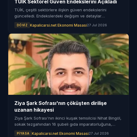
TÜİK Sektörel Güven Endekslerini Açıkladı
TÜİK, çeşitli sektörlere ilişkin güven endekslerini
güncelledi. Endekslerdeki değişim ve detaylar
haberimizde.
Kapalicarsi.net Ekonomi Masasi
27 Jul 2026
DÖVIZ
Ziya Şark Sofrası'nın çöküşten dirilişe
uzanan hikayesi
Ziya Şark Sofrası'nın ikinci kuşak temsilcisi Nihat Bingöl,
sokak tezgahından 16 şubeli gıda imparatorluğuna,
iflastan trajik kayba ve muazzam dirilişe uzanan sarsıcı
Kapalicarsi.net Ekonomi Masasi
27 Jul 2026
PIYASA
hikayeyi anlattı.