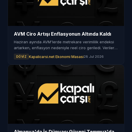
AVM Ciro Artışı Enflasyonun Altında Kaldı
Haziran ayında AVM'lerde metrekare verimlilik endeksi
artarken, enflasyon nedeniyle reel ciro geriledi. Veriler,
sektördeki zorlukları gözler önüne seriyor.
Kapalicarsi.net Ekonomi Masasi
28 Jul 2026
DÖVIZ
Almanya'da İş Dünyası Güveni Temmuz'da