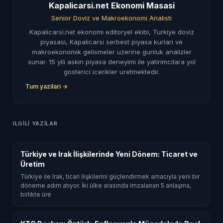
Kapalicarsi.net Ekonomi Masasi
Senior Doviz ve Makroekonomi Analisti
Kapalicarsi.net ekonomi editoryel ekibi, Turkiye doviz
piyasasi, Kapalicarsi serbest piyasa kurlari ve
makroekonomik gelismeler uzerine gunluk analizler
sunar. 15 yili askin piyasa deneyimi ile yatirimcilara yol
gosterici icerikler uretmektedir.
Tum yazilari →
ILGILI YAZILAR
Türkiye ve Irak İlişkilerinde Yeni Dönem: Ticaret ve
Üretim
Türkiye ile Irak, ticari ilişkilerini güçlendirmek amacıyla yeni bir
döneme adım atıyor. İki ülke arasında imzalanan 5 anlaşma,
birlikte üre