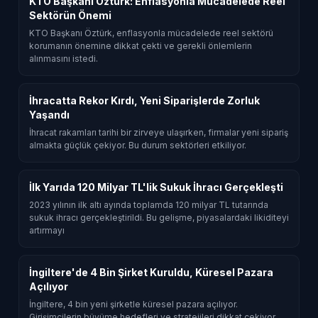
KTO Başkanı Öztürk: Enflasyonla Mücadelede Reel
Sektörün Önemi
KTO Başkanı Öztürk, enflasyonla mücadelede reel sektörü
korumanın önemine dikkat çekti ve gerekli önlemlerin
alınmasını istedi.
İhracatta Rekor Kırdı, Yeni Siparişlerde Zorluk
Yaşandı
İhracat rakamları tarihi bir zirveye ulaşırken, firmalar yeni sipariş
almakta güçlük çekiyor. Bu durum sektörleri etkiliyor.
İlk Yarıda 120 Milyar TL'lik Sukuk İhracı Gerçekleşti
2023 yılının ilk altı ayında toplamda 120 milyar TL tutarında
sukuk ihracı gerçekleştirildi. Bu gelişme, piyasalardaki likiditeyi
artırmayı
İngiltere'de 4 Bin Şirket Kuruldu, Küresel Pazara
Açılıyor
İngiltere, 4 bin yeni şirketle küresel pazara açılıyor.
Girişimcilerin büyüme hedefleri ve stratejileri dikkat çekiyor.