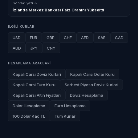
Sonraki yazi →
İzlanda Merkez Bankası Faiz Oranını Yükseltti
ILGILI KURLAR
USD
EUR
GBP
CHF
AED
SAR
CAD
AUD
JPY
CNY
HESAPLAMA ARACLARI
Kapali Carsi Doviz Kurlari
Kapali Carsi Dolar Kuru
Kapali Carsi Euro Kuru
Serbest Piyasa Doviz Kurlari
Kapali Carsi Altin Fiyatlari
Doviz Hesaplama
Dolar Hesaplama
Euro Hesaplama
100 Dolar Kac TL
Tum Kurlar