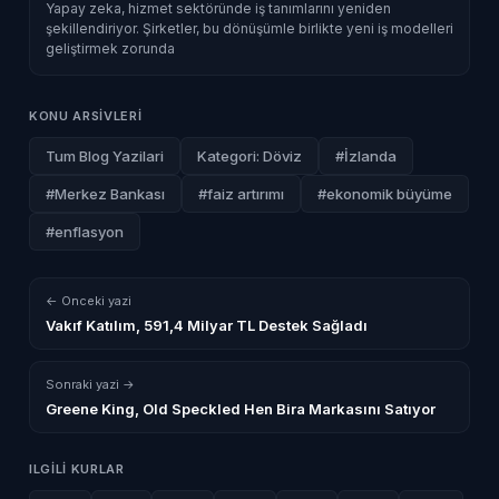
Yapay zeka, hizmet sektöründe iş tanımlarını yeniden
şekillendiriyor. Şirketler, bu dönüşümle birlikte yeni iş modelleri
geliştirmek zorunda
KONU ARSIVLERI
Tum Blog Yazilari
Kategori: Döviz
#İzlanda
#Merkez Bankası
#faiz artırımı
#ekonomik büyüme
#enflasyon
← Onceki yazi
Vakıf Katılım, 591,4 Milyar TL Destek Sağladı
Sonraki yazi →
Greene King, Old Speckled Hen Bira Markasını Satıyor
ILGILI KURLAR