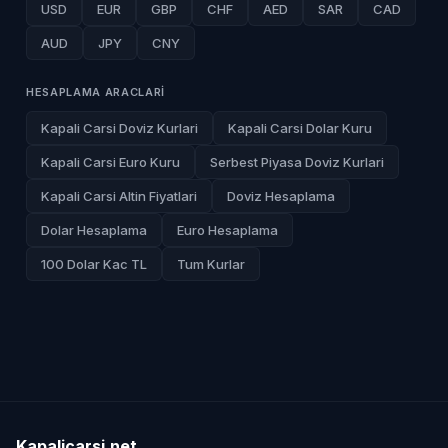
USD
EUR
GBP
CHF
AED
SAR
CAD
AUD
JPY
CNY
HESAPLAMA ARACLARI
Kapali Carsi Doviz Kurlari
Kapali Carsi Dolar Kuru
Kapali Carsi Euro Kuru
Serbest Piyasa Doviz Kurlari
Kapali Carsi Altin Fiyatlari
Doviz Hesaplama
Dolar Hesaplama
Euro Hesaplama
100 Dolar Kac TL
Tum Kurlar
Kapalicarsi
.
net