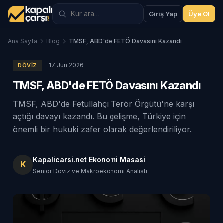
Giriş Yap
Üye Ol
Ana Sayfa
Blog
TMSF, ABD'de FETÖ Davasını Kazandı
17 Jun 2026
DÖVIZ
TMSF, ABD'de FETÖ Davasını Kazandı
TMSF, ABD'de Fetullahçı Terör Örgütü'ne karşı
açtığı davayı kazandı. Bu gelişme, Türkiye için
önemli bir hukuki zafer olarak değerlendiriliyor.
Kapalicarsi.net Ekonomi Masasi
K
Senior Doviz ve Makroekonomi Analisti