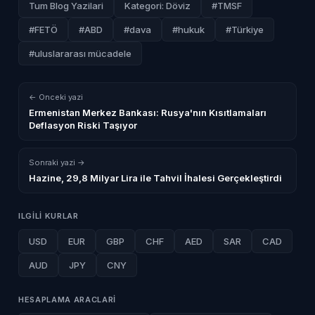
Tum Blog Yazilari
Kategori: Döviz
#TMSF
#FETÖ
#ABD
#dava
#hukuk
#Türkiye
#uluslararası mücadele
← Onceki yazi
Ermenistan Merkez Bankası: Rusya'nın Kısıtlamaları
Deflasyon Riski Taşıyor
Sonraki yazi →
Hazine, 29,8 Milyar Lira ile Tahvil İhalesi Gerçekleştirdi
ILGILI KURLAR
USD
EUR
GBP
CHF
AED
SAR
CAD
AUD
JPY
CNY
HESAPLAMA ARACLARI