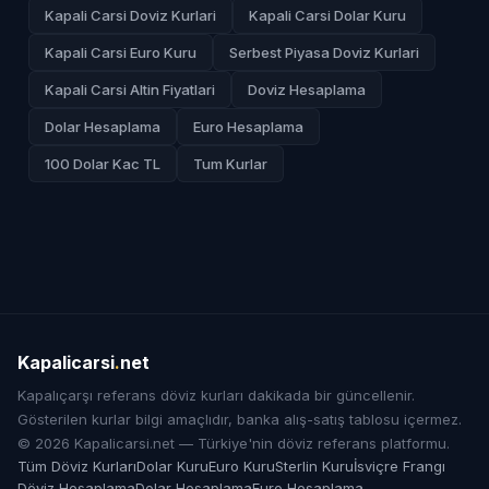
Kapali Carsi Doviz Kurlari
Kapali Carsi Dolar Kuru
Kapali Carsi Euro Kuru
Serbest Piyasa Doviz Kurlari
Kapali Carsi Altin Fiyatlari
Doviz Hesaplama
Dolar Hesaplama
Euro Hesaplama
100 Dolar Kac TL
Tum Kurlar
Kapalicarsi
.
net
Kapalıçarşı referans döviz kurları dakikada bir güncellenir.
Gösterilen kurlar bilgi amaçlıdır, banka alış-satış tablosu içermez.
© 2026 Kapalicarsi.net — Türkiye'nin döviz referans platformu.
Tüm Döviz Kurları
Dolar Kuru
Euro Kuru
Sterlin Kuru
İsviçre Frangı
Döviz Hesaplama
Dolar Hesaplama
Euro Hesaplama