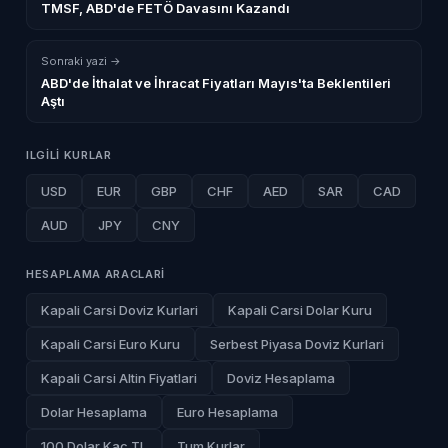
TMSF, ABD'de FETÖ Davasını Kazandı
Sonraki yazi →
ABD'de İthalat ve İhracat Fiyatları Mayıs'ta Beklentileri
Aştı
ILGILI KURLAR
USD
EUR
GBP
CHF
AED
SAR
CAD
AUD
JPY
CNY
HESAPLAMA ARACLARI
Kapali Carsi Doviz Kurlari
Kapali Carsi Dolar Kuru
Kapali Carsi Euro Kuru
Serbest Piyasa Doviz Kurlari
Kapali Carsi Altin Fiyatlari
Doviz Hesaplama
Dolar Hesaplama
Euro Hesaplama
100 Dolar Kac TL
Tum Kurlar