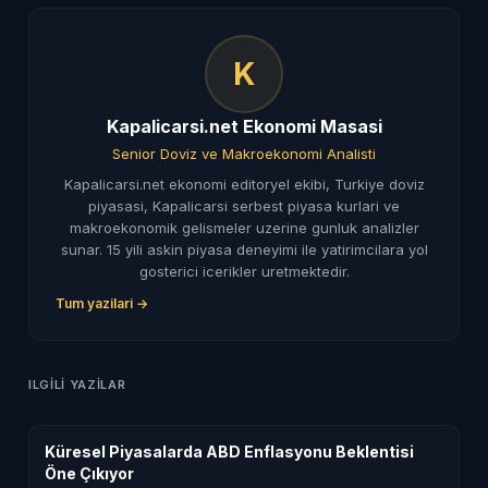
K
Kapalicarsi.net Ekonomi Masasi
Senior Doviz ve Makroekonomi Analisti
Kapalicarsi.net ekonomi editoryel ekibi, Turkiye doviz
piyasasi, Kapalicarsi serbest piyasa kurlari ve
makroekonomik gelismeler uzerine gunluk analizler
sunar. 15 yili askin piyasa deneyimi ile yatirimcilara yol
gosterici icerikler uretmektedir.
Tum yazilari →
ILGILI YAZILAR
Küresel Piyasalarda ABD Enflasyonu Beklentisi
Öne Çıkıyor