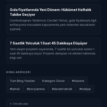
Gıda Fiyatlarında Yeni Dönem: Hükümet Haftalık
Takibe Geçiyor
Cumhurbaşkanı Yardımcısı Cevdet Yılmaz, gıda fiyatlarıyla ilgili
enflasyonla mücadele kapsamında yeni önlemler alacaklarını
açıkladı.
7 Saatlik Yolculuk 1 Saat 45 Dakikaya Düşüyor
Yeni ulaşım projeleri sayesinde, 7 saatlik bir yolculuk süresi 1
saat 45 dakikaya iniyor. Projenin detayları ve etkileri hakkında
bilgi veri
KONU ARSIVLERI
Tum Blog Yazilari
Kategori: Döviz
#Hazine
#tahvil
#borçlanma
#devlet tahvili
#maliye
← Onceki yazi