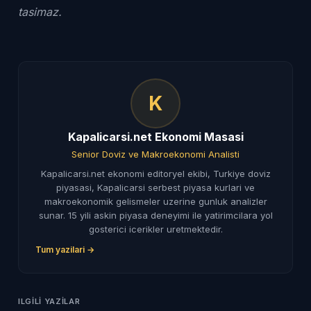
tasimaz.
K
Kapalicarsi.net Ekonomi Masasi
Senior Doviz ve Makroekonomi Analisti
Kapalicarsi.net ekonomi editoryel ekibi, Turkiye doviz
piyasasi, Kapalicarsi serbest piyasa kurlari ve
makroekonomik gelismeler uzerine gunluk analizler
sunar. 15 yili askin piyasa deneyimi ile yatirimcilara yol
gosterici icerikler uretmektedir.
Tum yazilari →
ILGILI YAZILAR