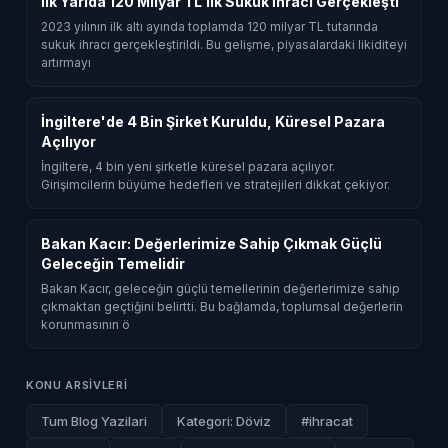
İlk Yarıda 120 Milyar TL'lik Sukuk İhracı Gerçekleşti
2023 yılının ilk altı ayında toplamda 120 milyar TL tutarında
sukuk ihracı gerçekleştirildi. Bu gelişme, piyasalardaki likiditeyi
artırmayı
İngiltere'de 4 Bin Şirket Kuruldu, Küresel Pazara
Açılıyor
İngiltere, 4 bin yeni şirketle küresel pazara açılıyor.
Girişimcilerin büyüme hedefleri ve stratejileri dikkat çekiyor.
Bakan Kacır: Değerlerimize Sahip Çıkmak Güçlü
Geleceğin Temelidir
Bakan Kacır, geleceğin güçlü temellerinin değerlerimize sahip
çıkmaktan geçtiğini belirtti. Bu bağlamda, toplumsal değerlerin
korunmasının ö
KONU ARSIVLERI
Tum Blog Yazilari
Kategori: Döviz
#ihracat