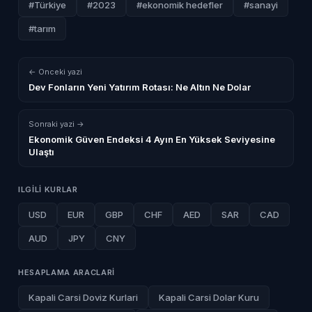
#Türkiye
#2023
#ekonomik hedefler
#sanayi
#tarım
← Onceki yazi
Dev Fonların Yeni Yatırım Rotası: Ne Altın Ne Dolar
Sonraki yazi →
Ekonomik Güven Endeksi 4 Ayın En Yüksek Seviyesine
Ulaştı
ILGILI KURLAR
USD
EUR
GBP
CHF
AED
SAR
CAD
AUD
JPY
CNY
HESAPLAMA ARACLARI
Kapali Carsi Doviz Kurlari
Kapali Carsi Dolar Kuru