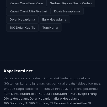
Kapali Carsi Euro Kuru
Serbest Piyasa Doviz Kurlari
Kapali Carsi Altin Fiyatlari
Doviz Hesaplama
Dolar Hesaplama
Euro Hesaplama
100 Dolar Kac TL
Tum Kurlar
Kapalicarsi
.
net
Kapalıçarşı referans döviz kurları dakikada bir güncellenir.
Gösterilen kurlar bilgi amaçlıdır, banka alış-satış tablosu içermez.
© 2026 Kapalicarsi.net — Türkiye'nin döviz referans platformu.
Tüm Döviz Kurları
Dolar Kuru
Euro Kuru
Sterlin Kuru
İsviçre Frangı
Döviz Hesaplama
Dolar Hesaplama
Euro Hesaplama
100 Dolar Kaç TL
500 Euro Kaç TL
Ekonomi Haberleri
Üye Ol