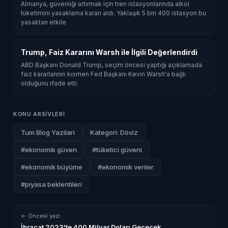
Almanya, güvenliği artırmak için tren istasyonlarında alkol
tüketimini yasaklama kararı aldı. Yaklaşık 5 bin 400 istasyon bu
yasaktan etkile
Trump, Faiz Kararını Warsh ile İlgili Değerlendirdi
ABD Başkanı Donald Trump, seçim öncesi yaptığı açıklamada
faiz kararlarının kısmen Fed Başkanı Kevin Warsh'a bağlı
olduğunu ifade etti.
KONU ARSIVLERI
Tum Blog Yazilari
Kategori: Döviz
#ekonomik güven
#tüketici güveni
#ekonomik büyüme
#ekonomik veriler
#piyasa beklentileri
← Onceki yazi
İhracat 2023'te 400 Milyar Doları Geçecek