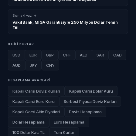
Sonraki yazi →
VakıfBank, MIGA Garantisiyle 250 Milyon Dolar Temin
Etti
ILGILI KURLAR
USD
EUR
GBP
CHF
AED
SAR
CAD
AUD
JPY
CNY
HESAPLAMA ARACLARI
Kapali Carsi Doviz Kurlari
Kapali Carsi Dolar Kuru
Kapali Carsi Euro Kuru
Serbest Piyasa Doviz Kurlari
Kapali Carsi Altin Fiyatlari
Doviz Hesaplama
Dolar Hesaplama
Euro Hesaplama
100 Dolar Kac TL
Tum Kurlar