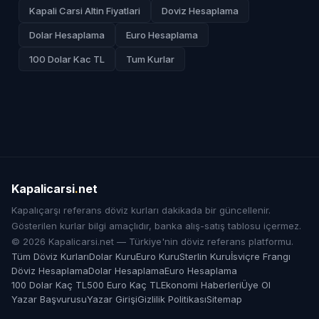
Kapali Carsi Altin Fiyatlari
Doviz Hesaplama
Dolar Hesaplama
Euro Hesaplama
100 Dolar Kac TL
Tum Kurlar
Kapalicarsi
.
net
Kapalıçarşı referans döviz kurları dakikada bir güncellenir.
Gösterilen kurlar bilgi amaçlıdır, banka alış-satış tablosu içermez.
© 2026 Kapalicarsi.net — Türkiye'nin döviz referans platformu.
Tüm Döviz Kurları
Dolar Kuru
Euro Kuru
Sterlin Kuru
İsviçre Frangı
Döviz Hesaplama
Dolar Hesaplama
Euro Hesaplama
100 Dolar Kaç TL
500 Euro Kaç TL
Ekonomi Haberleri
Üye Ol
Yazar Başvurusu
Yazar Girişi
Gizlilik Politikası
Sitemap