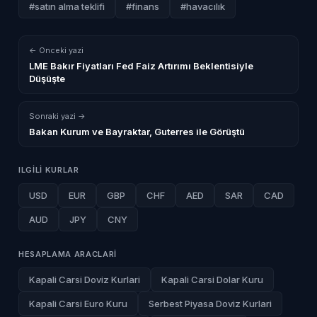
#satın alma teklifi
#finans
#havacılık
← Onceki yazi
LME Bakır Fiyatları Fed Faiz Artırımı Beklentisiyle
Düşüşte
Sonraki yazi →
Bakan Kurum ve Bayraktar, Guterres ile Görüştü
ILGILI KURLAR
USD
EUR
GBP
CHF
AED
SAR
CAD
AUD
JPY
CNY
HESAPLAMA ARACLARI
Kapali Carsi Doviz Kurlari
Kapali Carsi Dolar Kuru
Kapali Carsi Euro Kuru
Serbest Piyasa Doviz Kurlari