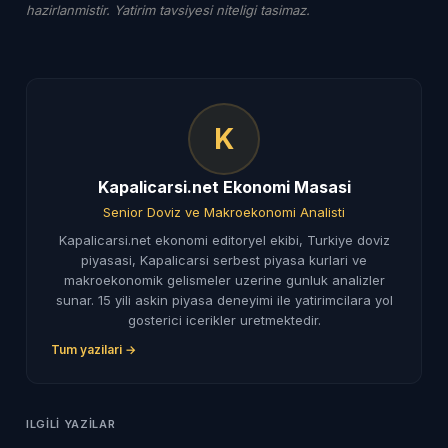
hazirlanmistir. Yatirim tavsiyesi niteligi tasimaz.
K
Kapalicarsi.net Ekonomi Masasi
Senior Doviz ve Makroekonomi Analisti
Kapalicarsi.net ekonomi editoryel ekibi, Turkiye doviz
piyasasi, Kapalicarsi serbest piyasa kurlari ve
makroekonomik gelismeler uzerine gunluk analizler
sunar. 15 yili askin piyasa deneyimi ile yatirimcilara yol
gosterici icerikler uretmektedir.
Tum yazilari →
ILGILI YAZILAR