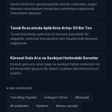
Devlet tarafından gerçekleştirilen destek ödemeleri, bugün
itibarıyla vatandaşların hesaplarına yatırılmaya başlanacak.
Ödemelerin detayları
Tavuk İhracatında Aylık Kota Artışı: 50 Bin Ton
Tavuk ihracatında aylık kota 50 bin tona yükseltildi. Bu
değişiklik, sektörde ihracatçıların yeni fırsatlar elde etmesini
sağlayacak.
Küresel Gıda Arzı ve Sevkiyat Hattındaki Sorunlar
Küresel gıda arzı, artan talep ve sevkiyat hatları nedeniyle zor
bir dönemden geçiyor. Bu durum, fiyatların yükselmesine yol
açabilir.
KONU ARSIVLERI
Tum Blog Yazilari
Kategori: Döviz
#EasyJet
#Castlelake
#yatırım
#hisse senedi