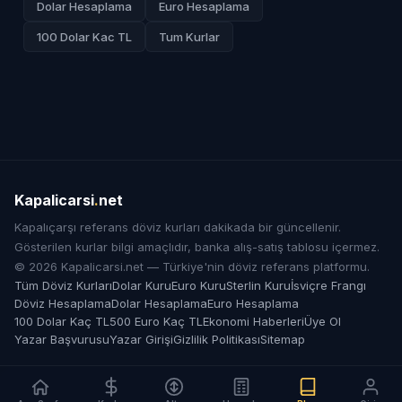
Dolar Hesaplama
Euro Hesaplama
100 Dolar Kac TL
Tum Kurlar
Kapalicarsi
.
net
Kapalıçarşı referans döviz kurları dakikada bir güncellenir.
Gösterilen kurlar bilgi amaçlıdır, banka alış-satış tablosu içermez.
© 2026 Kapalicarsi.net — Türkiye'nin döviz referans platformu.
Tüm Döviz Kurları
Dolar Kuru
Euro Kuru
Sterlin Kuru
İsviçre Frangı
Döviz Hesaplama
Dolar Hesaplama
Euro Hesaplama
100 Dolar Kaç TL
500 Euro Kaç TL
Ekonomi Haberleri
Üye Ol
Yazar Başvurusu
Yazar Girişi
Gizlilik Politikası
Sitemap