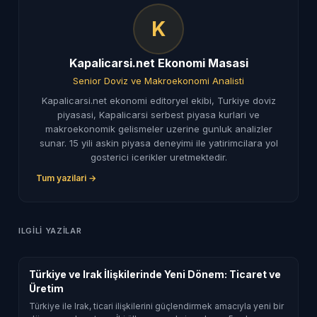
K
Kapalicarsi.net Ekonomi Masasi
Senior Doviz ve Makroekonomi Analisti
Kapalicarsi.net ekonomi editoryel ekibi, Turkiye doviz
piyasasi, Kapalicarsi serbest piyasa kurlari ve
makroekonomik gelismeler uzerine gunluk analizler
sunar. 15 yili askin piyasa deneyimi ile yatirimcilara yol
gosterici icerikler uretmektedir.
Tum yazilari →
ILGILI YAZILAR
Türkiye ve Irak İlişkilerinde Yeni Dönem: Ticaret ve
Üretim
Türkiye ile Irak, ticari ilişkilerini güçlendirmek amacıyla yeni bir