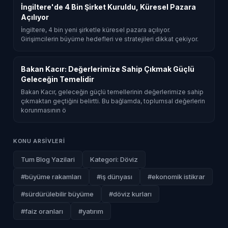
İngiltere'de 4 Bin Şirket Kuruldu, Küresel Pazara
Açılıyor
İngiltere, 4 bin yeni şirketle küresel pazara açılıyor.
Girişimcilerin büyüme hedefleri ve stratejileri dikkat çekiyor.
Bakan Kacır: Değerlerimize Sahip Çıkmak Güçlü
Geleceğin Temelidir
Bakan Kacır, geleceğin güçlü temellerinin değerlerimize sahip
çıkmaktan geçtiğini belirtti. Bu bağlamda, toplumsal değerlerin
korunmasının ö
KONU ARSIVLERI
Tum Blog Yazilari
Kategori: Döviz
#büyüme rakamları
#iş dünyası
#ekonomik istikrar
#sürdürülebilir büyüme
#döviz kurları
#faiz oranları
#yatırım