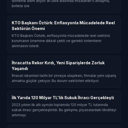
döneme adım atıyor. İki ülke arasında imzalanan 5 anlaşma,
birlikte üre
KTO Başkanı Öztürk: Enflasyonla Mücadelede Reel
Sektörün Önemi
KTO Başkanı Öztürk, enflasyonla mücadelede reel sektörü
korumanın önemine dikkat çekti ve gerekli önlemlerin
alınmasını istedi.
İhracatta Rekor Kırdı, Yeni Siparişlerde Zorluk
Yaşandı
İhracat rakamları tarihi bir zirveye ulaşırken, firmalar yeni sipariş
almakta güçlük çekiyor. Bu durum sektörleri etkiliyor.
İlk Yarıda 120 Milyar TL'lik Sukuk İhracı Gerçekleşti
2023 yılının ilk altı ayında toplamda 120 milyar TL tutarında
sukuk ihracı gerçekleştirildi. Bu gelişme, piyasalardaki likiditeyi
artırmayı