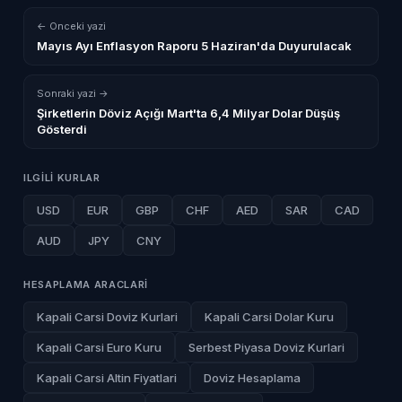
← Onceki yazi
Mayıs Ayı Enflasyon Raporu 5 Haziran'da Duyurulacak
Sonraki yazi →
Şirketlerin Döviz Açığı Mart'ta 6,4 Milyar Dolar Düşüş
Gösterdi
ILGILI KURLAR
USD
EUR
GBP
CHF
AED
SAR
CAD
AUD
JPY
CNY
HESAPLAMA ARACLARI
Kapali Carsi Doviz Kurlari
Kapali Carsi Dolar Kuru
Kapali Carsi Euro Kuru
Serbest Piyasa Doviz Kurlari
Kapali Carsi Altin Fiyatlari
Doviz Hesaplama