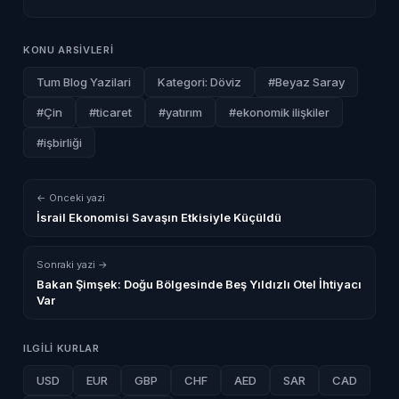
KONU ARSIVLERI
Tum Blog Yazilari
Kategori: Döviz
#Beyaz Saray
#Çin
#ticaret
#yatırım
#ekonomik ilişkiler
#işbirliği
← Onceki yazi
İsrail Ekonomisi Savaşın Etkisiyle Küçüldü
Sonraki yazi →
Bakan Şimşek: Doğu Bölgesinde Beş Yıldızlı Otel İhtiyacı
Var
ILGILI KURLAR
USD
EUR
GBP
CHF
AED
SAR
CAD