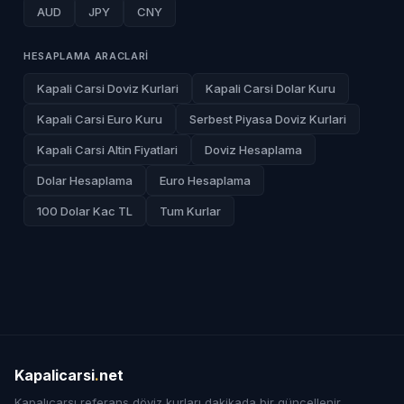
AUD
JPY
CNY
HESAPLAMA ARACLARI
Kapali Carsi Doviz Kurlari
Kapali Carsi Dolar Kuru
Kapali Carsi Euro Kuru
Serbest Piyasa Doviz Kurlari
Kapali Carsi Altin Fiyatlari
Doviz Hesaplama
Dolar Hesaplama
Euro Hesaplama
100 Dolar Kac TL
Tum Kurlar
Kapalicarsi
.
net
Kapalıçarşı referans döviz kurları dakikada bir güncellenir.