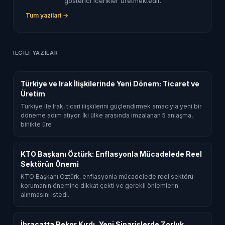
gosterici icerikler uretmektedir.
Tum yazilari →
ILGILI YAZILAR
Türkiye ve Irak İlişkilerinde Yeni Dönem: Ticaret ve
Üretim
Türkiye ile Irak, ticari ilişkilerini güçlendirmek amacıyla yeni bir
döneme adım atıyor. İki ülke arasında imzalanan 5 anlaşma,
birlikte üre
KTO Başkanı Öztürk: Enflasyonla Mücadelede Reel
Sektörün Önemi
KTO Başkanı Öztürk, enflasyonla mücadelede reel sektörü
korumanın önemine dikkat çekti ve gerekli önlemlerin
alınmasını istedi.
İhracatta Rekor Kırdı, Yeni Siparişlerde Zorluk