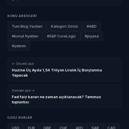
KONU ARSIVLERI
Tum Blog Yazilari
Kategori: Döviz
#ABD
#konut fiyatları
#S&P CoreLogic
#piyasa
#yatırım
← Onceki yazi
Hazine Üç Ayda 1,54 Trilyon Liralık İç Borçlanma
Yapacak
Sonraki yazi →
Fed faiz kararı ne zaman açıklanacak? Temmuz
toplantısı
ILGILI KURLAR
USD
EUR
GBP
CHF
AED
SAR
CAD