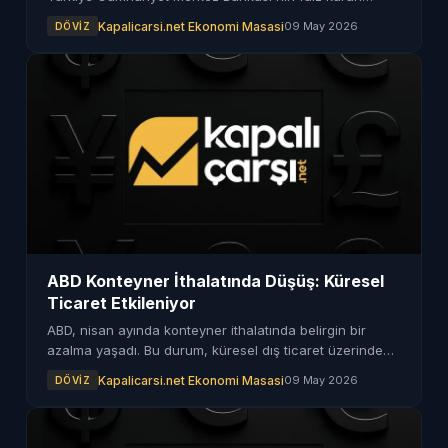
merakla bekleniyor. Toplantı tarihiyle ilgili detaylar
Kapalicarsi.net Ekonomi Masasi
09 May 2026
DÖVIZ
araştırılıyor.
ABD Konteyner İthalatında Düşüş: Küresel
Ticaret Etkileniyor
ABD, nisan ayında konteyner ithalatında belirgin bir
azalma yaşadı. Bu durum, küresel dış ticaret üzerinde
önemli etkiler yaratma potansiyeline sahip.
Kapalicarsi.net Ekonomi Masasi
09 May 2026
DÖVIZ