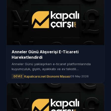
Anneler Günü Alışverişi E-Ticareti
Hareketlendirdi
Anneler Günü yaklaşırken e-ticaret platformlarında
kuyumculuk, giyim, ayakkabı ve ev tekstili
kategorilerinde hareketlilik gözlemleniyor. Mayıs ayında
Kapalicarsi.net Ekonomi Masasi
09 May 2026
DÖVIZ
e-ticaret hacminin 400 milyar liraya ulaşması bekleniyor.