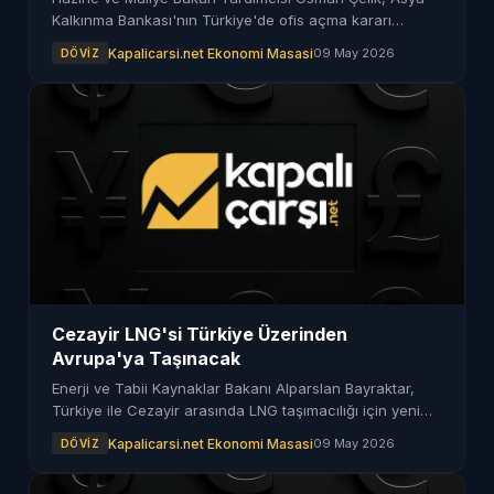
Kalkınma Bankası'nın Türkiye'de ofis açma kararı
aldığını duyurdu. Bu gelişme, ülkenin ekonomik
Kapalicarsi.net Ekonomi Masasi
09 May 2026
DÖVIZ
potansiyeline işaret ediyor.
Cezayir LNG'si Türkiye Üzerinden
Avrupa'ya Taşınacak
Enerji ve Tabii Kaynaklar Bakanı Alparslan Bayraktar,
Türkiye ile Cezayir arasında LNG taşımacılığı için yeni
anlaşmanın görüşmelerinin sürdüğünü duyurdu.
Kapalicarsi.net Ekonomi Masasi
09 May 2026
DÖVIZ