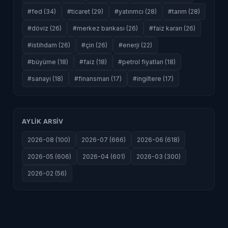
#fed (34)
#ticaret (29)
#yatırımcı (28)
#tarım (28)
#döviz (26)
#merkez bankası (26)
#faiz kararı (26)
#istihdam (26)
#çin (26)
#enerji (22)
#büyüme (18)
#faiz (18)
#petrol fiyatları (18)
#sanayi (18)
#finansman (17)
#i̇ngiltere (17)
AYLIK ARSIV
2026-08 (100)
2026-07 (666)
2026-06 (618)
2026-05 (606)
2026-04 (601)
2026-03 (300)
2026-02 (56)