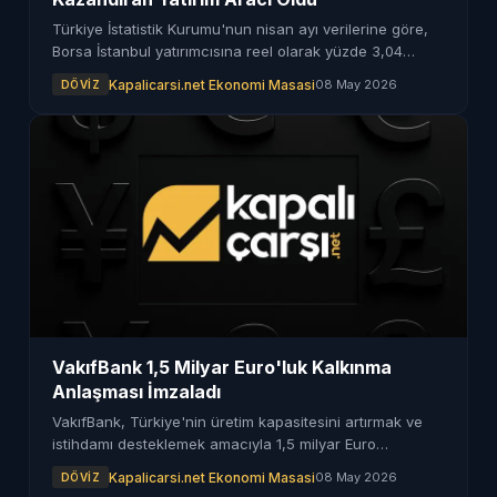
Türkiye İstatistik Kurumu'nun nisan ayı verilerine göre,
Borsa İstanbul yatırımcısına reel olarak yüzde 3,04
kazanç sağladı ve en çok kazandıran yatırım aracı oldu.
Kapalicarsi.net Ekonomi Masasi
08 May 2026
DÖVIZ
VakıfBank 1,5 Milyar Euro'luk Kalkınma
Anlaşması İmzaladı
VakıfBank, Türkiye'nin üretim kapasitesini artırmak ve
istihdamı desteklemek amacıyla 1,5 milyar Euro
değerinde bir kalkınma finansmanı anlaşması imzaladı.
Kapalicarsi.net Ekonomi Masasi
08 May 2026
DÖVIZ
Bu anlaşma Dünya Bankası tarafından destekleniyor.