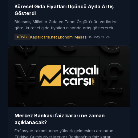
Küresel Gıda Fiyatları Üçüncü Ayda Artış
Gösterdi
Birleşmiş Milletler Gıda ve Tarım Örgütü'nün verilerine
göre, küresel gıda fiyatları nisanda artış göstererek
üçüncü ayına girdi. FAO Gıda Fiyat Endeksi, bitkisel yağ
Kapalicarsi.net Ekonomi Masasi
09 May 2026
DÖVIZ
fiyatlarındaki yükselişle birlikte yüzde 1,6 arttı.
Merkez Bankası faiz kararı ne zaman
açıklanacak?
Enflasyon rakamlarının yüksek gelmesinin ardından
Türkiye Cumhuriyet Merkez Bankası'nın faiz kararı