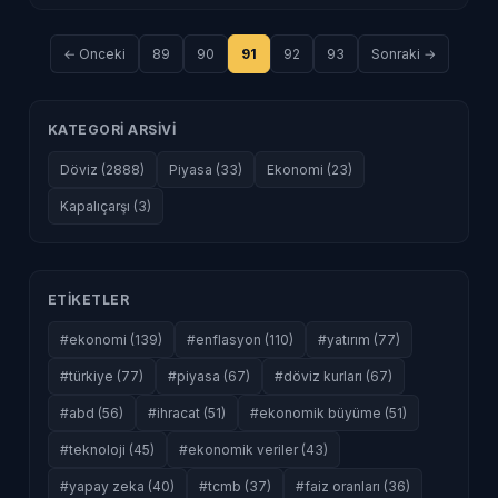
← Onceki
89
90
91
92
93
Sonraki →
KATEGORI ARSIVI
Döviz (2888)
Piyasa (33)
Ekonomi (23)
Kapalıçarşı (3)
ETIKETLER
#ekonomi (139)
#enflasyon (110)
#yatırım (77)
#türkiye (77)
#piyasa (67)
#döviz kurları (67)
#abd (56)
#ihracat (51)
#ekonomik büyüme (51)
#teknoloji (45)
#ekonomik veriler (43)
#yapay zeka (40)
#tcmb (37)
#faiz oranları (36)