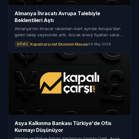
Almanya İhracatı Avrupa Talebiyle
Beklentileri Aştı
Almanya'nın ihracat rakamları mart ayında Avrupa'dan
gelen talep sayesinde arttı. Ancak enerji fiyatları sanayi
üretimi üzerinde baskı yarattı.
Kapalicarsi.net Ekonomi Masasi
09 May 2026
DÖVIZ
Asya Kalkınma Bankası Türkiye'de Ofis
Kurmayı Düşünüyor
Hazine ve Maliye Bakan Yardımcısı Osman Çelik, Asya