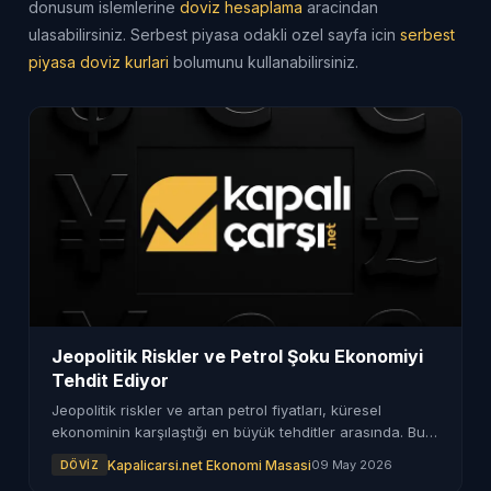
donusum islemlerine
doviz hesaplama
aracindan
ulasabilirsiniz. Serbest piyasa odakli ozel sayfa icin
serbest
piyasa doviz kurlari
bolumunu kullanabilirsiniz.
Jeopolitik Riskler ve Petrol Şoku Ekonomiyi
Tehdit Ediyor
Jeopolitik riskler ve artan petrol fiyatları, küresel
ekonominin karşılaştığı en büyük tehditler arasında. Bu
durum, piyasaları olumsuz etkiliyor.
Kapalicarsi.net Ekonomi Masasi
09 May 2026
DÖVIZ