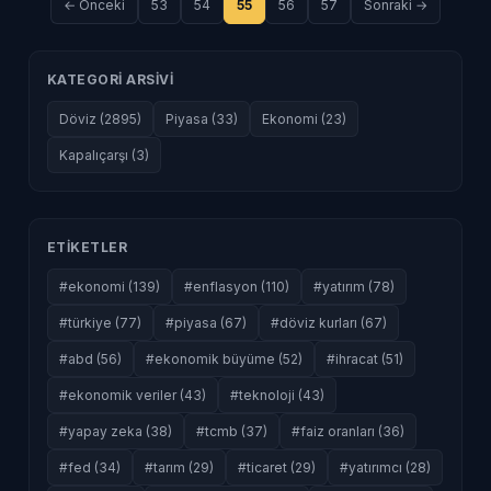
← Onceki
53
54
55
56
57
Sonraki →
KATEGORI ARSIVI
Döviz (2895)
Piyasa (33)
Ekonomi (23)
Kapalıçarşı (3)
ETIKETLER
#ekonomi (139)
#enflasyon (110)
#yatırım (78)
#türkiye (77)
#piyasa (67)
#döviz kurları (67)
#abd (56)
#ekonomik büyüme (52)
#ihracat (51)
#ekonomik veriler (43)
#teknoloji (43)
#yapay zeka (38)
#tcmb (37)
#faiz oranları (36)
#fed (34)
#tarım (29)
#ticaret (29)
#yatırımcı (28)