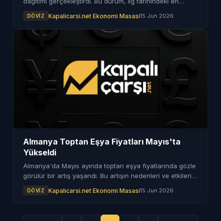
dağıtımı gerçekleştirdi. Bu durum, lig tarihindeki en
büyük ödemelerden biri olarak kaydedildi.
Kapalicarsi.net Ekonomi Masasi
15 Jun 2026
DÖVIZ
Almanya Toptan Eşya Fiyatları Mayıs'ta
Yükseldi
Almanya'da Mayıs ayında toptan eşya fiyatlarında gözle
görülür bir artış yaşandı. Bu artışın nedenleri ve etkileri
merak ediliyor.
Kapalicarsi.net Ekonomi Masasi
15 Jun 2026
DÖVIZ