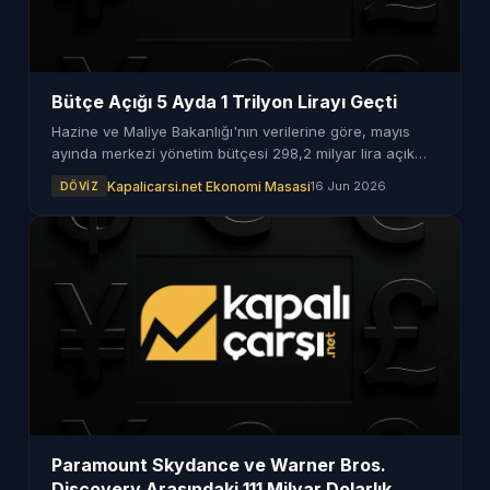
Bütçe Açığı 5 Ayda 1 Trilyon Lirayı Geçti
Hazine ve Maliye Bakanlığı'nın verilerine göre, mayıs
ayında merkezi yönetim bütçesi 298,2 milyar lira açık
verdi. Ocak-mayıs dönemindeki toplam bütçe açığı ise 1
Kapalicarsi.net Ekonomi Masasi
16 Jun 2026
DÖVIZ
trilyonu geçti.
Paramount Skydance ve Warner Bros.
Discovery Arasındaki 111 Milyar Dolarlık