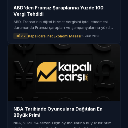
ABD'den Fransız Şaraplarına Yüzde 100
Vergi Tehdidi
ABD, Fransa'nın dijital hizmet vergisini iptal etmemesi
durumunda Fransız şarapları ve şampanyalarına yüzde
100 gümrük vergisi getirmeyi düşünüyor.
Kapalicarsi.net Ekonomi Masasi
15 Jun 2026
DÖVIZ
NBA Tarihinde Oyunculara Dağıtılan En
Büyük Prim!
NBA, 2023-24 sezonu için oyuncularına büyük bir prim