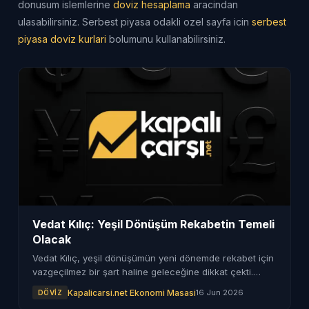
donusum islemlerine
doviz hesaplama
aracindan
ulasabilirsiniz. Serbest piyasa odakli ozel sayfa icin
serbest
piyasa doviz kurlari
bolumunu kullanabilirsiniz.
Vedat Kılıç: Yeşil Dönüşüm Rekabetin Temeli
Olacak
Vedat Kılıç, yeşil dönüşümün yeni dönemde rekabet için
vazgeçilmez bir şart haline geleceğine dikkat çekti.
Sürdürülebilirlik, iş süreçlerinin merkezine yerleşecek.
Kapalicarsi.net Ekonomi Masasi
16 Jun 2026
DÖVIZ