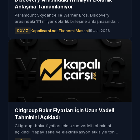
Anlaşma Tamamlanıyor
Paramount Skydance ile Warner Bros. Discovery
arasındaki 111 milyar dolarlık birleşme anlaşmasında
önemli bir aşama kaydedildi. ABD Adalet Bakanlığı onay
Kapalicarsi.net Ekonomi Masasi
15 Jun 2026
DÖVIZ
verdi.
Citigroup Bakır Fiyatları İçin Uzun Vadeli
Tahminini Açıkladı
Citigroup, bakır fiyatları için uzun vadeli tahminini
açıkladı. Yapay zeka ve elektrifikasyon etkisiyle ton
başına 15 bin dolar öngörülüyor.