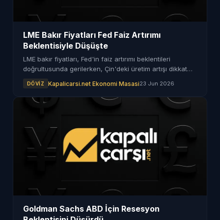
LME Bakır Fiyatları Fed Faiz Artırımı
Beklentisiyle Düşüşte
LME bakır fiyatları, Fed'in faiz artırımı beklentileri
doğrultusunda gerilerken, Çin'deki üretim artışı dikkat
çekiyor. Kalay ve alüminyum ise değer kaybetmekte.
Kapalicarsi.net Ekonomi Masasi
23 Jun 2026
DÖVIZ
Goldman Sachs ABD İçin Resesyon
Beklentisini Düşürdü