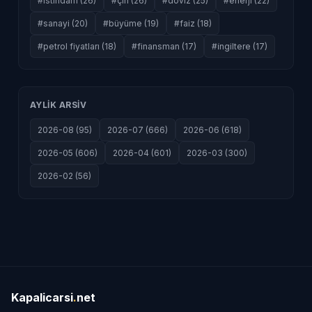
#istihdam (26)
#çin (26)
#döviz (25)
#enerji (22)
#sanayi (20)
#büyüme (19)
#faiz (18)
#petrol fiyatları (18)
#finansman (17)
#i̇ngiltere (17)
AYLIK ARSIV
2026-08 (95)
2026-07 (666)
2026-06 (618)
2026-05 (606)
2026-04 (601)
2026-03 (300)
2026-02 (56)
Kapalicarsi
.
net