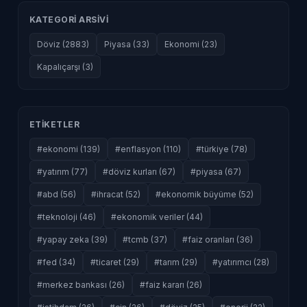
KATEGORI ARSIVI
Döviz (2883)
Piyasa (33)
Ekonomi (23)
Kapalıçarşı (3)
ETIKETLER
#ekonomi (139)
#enflasyon (110)
#türkiye (78)
#yatırım (77)
#döviz kurları (67)
#piyasa (67)
#abd (56)
#ihracat (52)
#ekonomik büyüme (52)
#teknoloji (46)
#ekonomik veriler (44)
#yapay zeka (39)
#tcmb (37)
#faiz oranları (36)
#fed (34)
#ticaret (29)
#tarım (29)
#yatırımcı (28)
#merkez bankası (26)
#faiz kararı (26)