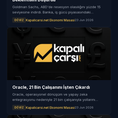
Goldman Sachs, ABD'de resesyon olasılığını yüzde 15
seviyesine indirdi. Banka, iş gücü piyasasındaki
iyileşmelerin ekonomik büyümeye katkı sağladığını
Kapalicarsi.net Ekonomi Masasi
23 Jun 2026
DÖVIZ
açıkladı.
Oracle, 21 Bin Çalışanını İşten Çıkardı
Oracle, operasyonel dönüşüm ve yapay zeka
entegrasyonu nedeniyle 21 bin çalışanıyla yollarını
ayırdı. Şirketin çalışan sayısı önemli ölçüde azaldı.
Kapalicarsi.net Ekonomi Masasi
23 Jun 2026
DÖVIZ