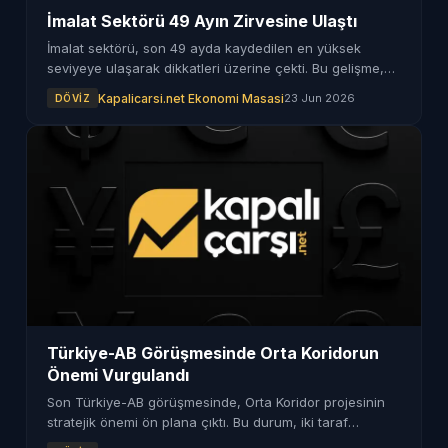
İmalat Sektörü 49 Ayın Zirvesine Ulaştı
İmalat sektörü, son 49 ayda kaydedilen en yüksek
seviyeye ulaşarak dikkatleri üzerine çekti. Bu gelişme,
ekonomik büyüme açısından olumlu bir işaret olarak
Kapalicarsi.net Ekonomi Masasi
23 Jun 2026
DÖVIZ
değerlendiriliyor.
Türkiye-AB Görüşmesinde Orta Koridorun
Önemi Vurgulandı
Son Türkiye-AB görüşmesinde, Orta Koridor projesinin
stratejik önemi ön plana çıktı. Bu durum, iki taraf
arasındaki işbirliğini güçlendirebilir.