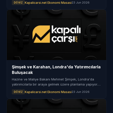
göre, beklentilerdeki değişiklikler dikkat çekiyor.
Kapalicarsi.net Ekonomi Masasi
23 Jun 2026
DÖVIZ
Şimşek ve Karahan, Londra'da Yatırımcılarla
Buluşacak
Hazine ve Maliye Bakanı Mehmet Şimşek, Londra'da
yatırımcılarla bir araya gelmek üzere planlama yapıyor.
Toplantıda Türkiye'nin ekonomik durumu
Kapalicarsi.net Ekonomi Masasi
23 Jun 2026
DÖVIZ
değerlendirilecek.