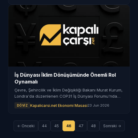
İş Dünyası İklim Dönüşümünde Önemli Rol
Oynamalı
Çevre, Şehircilik ve İklim Değişikliği Bakanı Murat Kurum,
Londra'da düzenlenen COP31 İş Dünyası Forumu'nda
özel sektörün iklim planlarındaki rolünü ele aldı.
Kapalicarsi.net Ekonomi Masasi
23 Jun 2026
DÖVIZ
← Onceki
44
45
46
47
48
Sonraki →