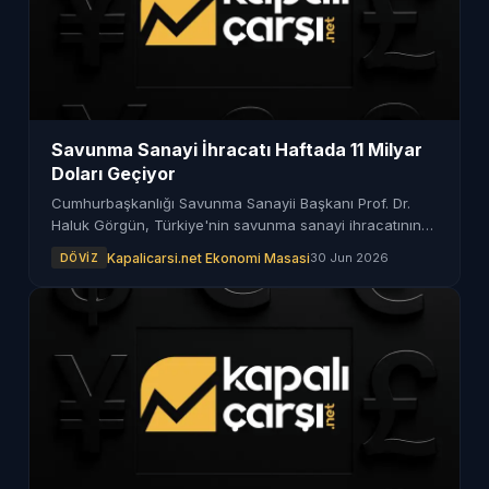
Savunma Sanayi İhracatı Haftada 11 Milyar
Doları Geçiyor
Cumhurbaşkanlığı Savunma Sanayii Başkanı Prof. Dr.
Haluk Görgün, Türkiye'nin savunma sanayi ihracatının
yıllık 11 milyar dolara ulaştığını ve bu rakamın artık
Kapalicarsi.net Ekonomi Masasi
30 Jun 2026
DÖVIZ
haftada gerçekleştirildiğini duyurdu.