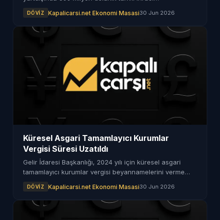
gerçekleştireceğini duyurdu. Bu işlemle yurtdışındaki
Kapalicarsi.net Ekonomi Masasi
30 Jun 2026
DÖVIZ
yatırımcılara ulaşmayı hedefliyor.
Küresel Asgari Tamamlayıcı Kurumlar
Vergisi Süresi Uzatıldı
Gelir İdaresi Başkanlığı, 2024 yılı için küresel asgari
tamamlayıcı kurumlar vergisi beyannamelerini verme
süresini 31 Temmuz'a kadar uzattı.
Kapalicarsi.net Ekonomi Masasi
30 Jun 2026
DÖVIZ