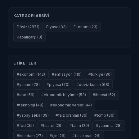
KATEGORI ARSIVI
Döviz (2871)
Piyasa (33)
Ekonomi (23)
Kapalıçarşı (3)
ETIKETLER
#ekonomi (142)
#enflasyon (110)
#türkiye (80)
#yatırım (78)
#piyasa (70)
#döviz kurları (68)
#abd (56)
#ekonomik büyüme (53)
#ihracat (52)
#teknoloji (48)
#ekonomik veriler (44)
#yapay zeka (39)
#faiz oranları (36)
#tcmb (36)
#fed (35)
#ticaret (29)
#tarım (29)
#yatırımcı (28)
#istihdam (27)
#çin (26)
#faiz kararı (26)