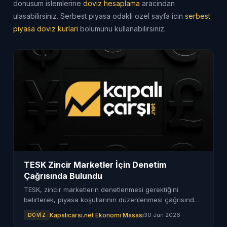
donusum islemlerine
doviz hesaplama
aracindan
ulasabilirsiniz. Serbest piyasa odakli ozel sayfa icin
serbest
piyasa doviz kurlari
bolumunu kullanabilirsiniz.
TESK Zincir Marketler İçin Denetim
Çağrısında Bulundu
TESK, zincir marketlerin denetlenmesi gerektiğini
belirterek, piyasa koşullarının düzenlenmesi çağrısında
bulundu. Fiyat politikaları üzerinde duruldu.
Kapalicarsi.net Ekonomi Masasi
30 Jun 2026
DÖVIZ