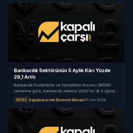
Bankacılık Sektörünün 5 Aylık Kârı Yüzde
29,1 Arttı
Bankacılık Düzenleme ve Denetleme Kurumu (BDDK)
verilerine göre, bankacılık sektörü 2026'nın ilk 5 ayında
net kârını 421,8 milyar liraya çıkardı. Bu oran, geçen yılın
Kapalicarsi.net Ekonomi Masasi
30 Jun 2026
DÖVIZ
aynı dönemine göre yüzde 29,1'lik bir artışa işaret
ediyor.