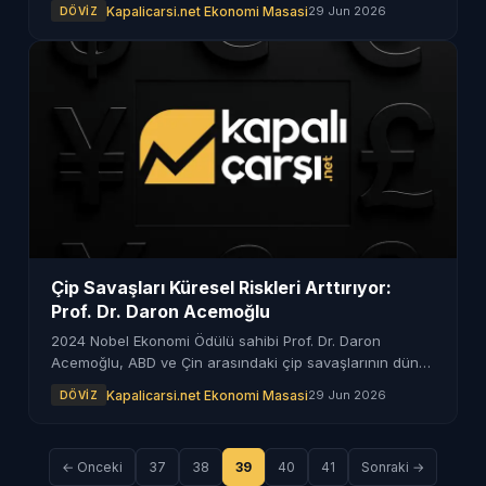
oluyor. Şirket, bu süreçle birlikte milyarlarca sterlin
Kapalicarsi.net Ekonomi Masasi
29 Jun 2026
DÖVIZ
tasarruf etmeyi hedefliyor.
Çip Savaşları Küresel Riskleri Arttırıyor:
Prof. Dr. Daron Acemoğlu
2024 Nobel Ekonomi Ödülü sahibi Prof. Dr. Daron
Acemoğlu, ABD ve Çin arasındaki çip savaşlarının dünya
ekonomisi üzerindeki etkilerini ele aldı.
Kapalicarsi.net Ekonomi Masasi
29 Jun 2026
DÖVIZ
← Onceki
37
38
39
40
41
Sonraki →