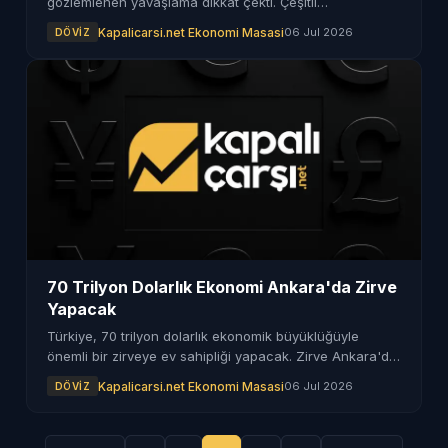
gözlemlenen yavaşlama dikkat çekti. Çeşitli
sektörlerdeki artış oranları azalma eğilimi gösterdi.
Kapalicarsi.net Ekonomi Masasi
06 Jul 2026
DÖVIZ
70 Trilyon Dolarlık Ekonomi Ankara'da Zirve
Yapacak
Türkiye, 70 trilyon dolarlık ekonomik büyüklüğüyle
önemli bir zirveye ev sahipliği yapacak. Zirve Ankara'da
gerçekleştirilecek.
Kapalicarsi.net Ekonomi Masasi
06 Jul 2026
DÖVIZ