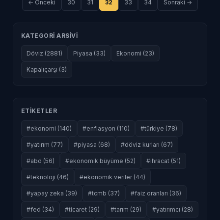
← Onceki
30
31
32
33
34
Sonraki →
KATEGORI ARSIVI
Döviz (2881)
Piyasa (33)
Ekonomi (23)
Kapalıçarşı (3)
ETIKETLER
#ekonomi (140)
#enflasyon (110)
#türkiye (78)
#yatırım (77)
#piyasa (68)
#döviz kurları (67)
#abd (56)
#ekonomik büyüme (52)
#ihracat (51)
#teknoloji (46)
#ekonomik veriler (44)
#yapay zeka (39)
#tcmb (37)
#faiz oranları (36)
#fed (34)
#ticaret (29)
#tarım (29)
#yatırımcı (28)