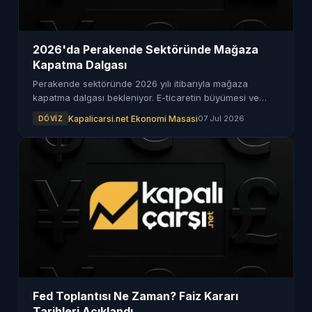
2026'da Perakende Sektöründe Mağaza
Kapatma Dalgası
Perakende sektöründe 2026 yılı itibarıyla mağaza
kapatma dalgası bekleniyor. E-ticaretin büyümesi ve
maliyetlerin artması, bu durumu tetikliyor.
Kapalicarsi.net Ekonomi Masasi
07 Jul 2026
DÖVIZ
Fed Toplantısı Ne Zaman? Faiz Kararı
Tarihleri Açıklandı