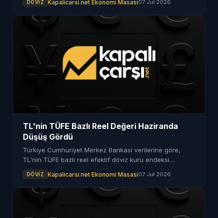
Kapalicarsi.net Ekonomi Masasi
07 Jul 2026
DÖVIZ
TL'nin TÜFE Bazlı Reel Değeri Haziranda
Düşüş Gördü
Türkiye Cumhuriyet Merkez Bankası verilerine göre,
TL'nin TÜFE bazlı reel efektif döviz kuru endeksi
haziranda 104,90 seviyesine geriledi. Aynı dönemde Yi-
Kapalicarsi.net Ekonomi Masasi
07 Jul 2026
DÖVIZ
ÜFE bazlı endeks ise yükseliş gösterdi.