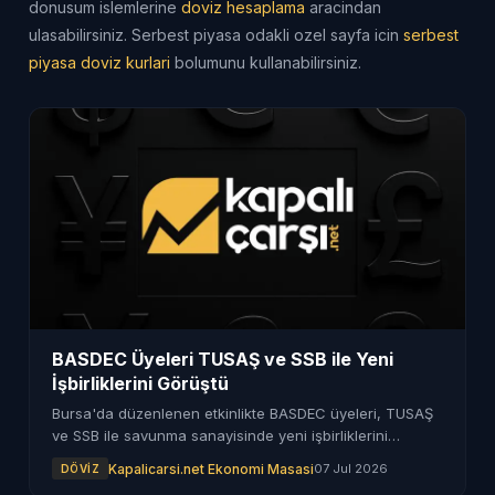
donusum islemlerine
doviz hesaplama
aracindan
ulasabilirsiniz. Serbest piyasa odakli ozel sayfa icin
serbest
piyasa doviz kurlari
bolumunu kullanabilirsiniz.
BASDEC Üyeleri TUSAŞ ve SSB ile Yeni
İşbirliklerini Görüştü
Bursa'da düzenlenen etkinlikte BASDEC üyeleri, TUSAŞ
ve SSB ile savunma sanayisinde yeni işbirliklerini
görüştü. Etkinlik, sektörün gelişimine katkı sağlamayı
Kapalicarsi.net Ekonomi Masasi
07 Jul 2026
DÖVIZ
hedefliyor.