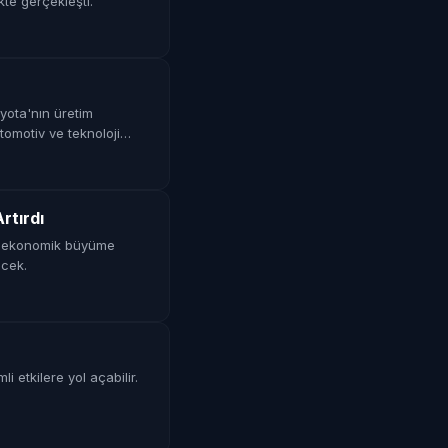
kte gerçekleşti.
ota'nın üretim
otomotiv ve teknoloji
rtırdı
n, ekonomik büyüme
ecek.
 etkilere yol açabilir.