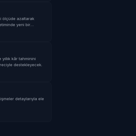
li ölçüde azaltarak
etiminde yeni bir
yıllık kâr tahminini
üreciyle destekleyecek.
lişmeler detaylarıyla ele