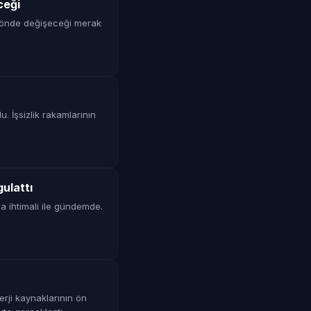
ceği
e yönde değişeceği merak
u. İşsizlik rakamlarının
ulattı
 ihtimali ile gündemde.
erji kaynaklarının ön