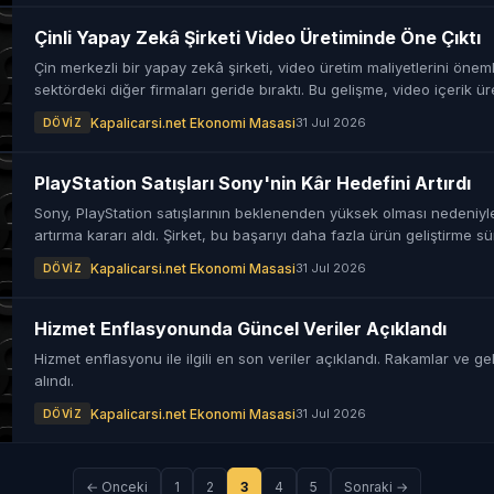
Çinli Yapay Zekâ Şirketi Video Üretiminde Öne Çıktı
Çin merkezli bir yapay zekâ şirketi, video üretim maliyetlerini önem
sektördeki diğer firmaları geride bıraktı. Bu gelişme, video içerik ür
dönemin başlangıcını işaret ediyor.
Kapalicarsi.net Ekonomi Masasi
31 Jul 2026
DÖVIZ
PlayStation Satışları Sony'nin Kâr Hedefini Artırdı
Sony, PlayStation satışlarının beklenenden yüksek olması nedeniyle 
artırma kararı aldı. Şirket, bu başarıyı daha fazla ürün geliştirme s
Kapalicarsi.net Ekonomi Masasi
31 Jul 2026
DÖVIZ
Hizmet Enflasyonunda Güncel Veriler Açıklandı
Hizmet enflasyonu ile ilgili en son veriler açıklandı. Rakamlar ve ge
alındı.
Kapalicarsi.net Ekonomi Masasi
31 Jul 2026
DÖVIZ
← Onceki
1
2
3
4
5
Sonraki →