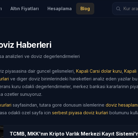
ı
Altın Fiyatları
Hesaplama
Blog
viz Haberleri
sa analizleri ve doviz degerlendirmeleri
z piyasasina dair guncel gelismeleri,
Kapali Carsi dolar kuru
,
Kapali
rlari
ve diger doviz birimlerindeki hareketleri analiz eden yazilar b
ferans kuru odakli degerlendirmeler, merkez bankasi kararlarinin piya
isa ozetler sunuyoruz.
urlari
sayfasindan, tutara gore donusum islemlerine
doviz hesaplam
yasa odakli ozel sayfa icin
serbest piyasa doviz kurlari
bolumunu kullan
TCMB, MKK'nın Kripto Varlık Merkezi Kayıt Sistemi'n