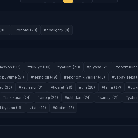
(33)
Ekonomi (23)
Kapalıçarşı (3)
lasyon (112)
#türkiye (80)
#yatırım (78)
#piyasa (71)
#döviz kurlar
 büyüme (51)
#teknoloji (49)
#ekonomik veriler (45)
#yapay zeka (
ed (33)
#yatırımcı (31)
#ticaret (29)
#çin (28)
#tarım (27)
#dövi
#faiz kararı (24)
#enerji (24)
#istihdam (24)
#sanayi (21)
#yatırı
 fiyatları (18)
#faiz (18)
#üretim (17)