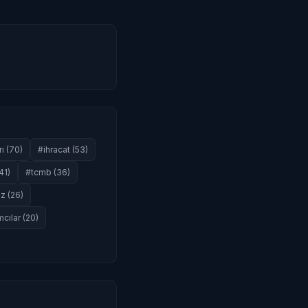
ı (70)
#ihracat (53)
41)
#tcmb (36)
z (26)
mcılar (20)