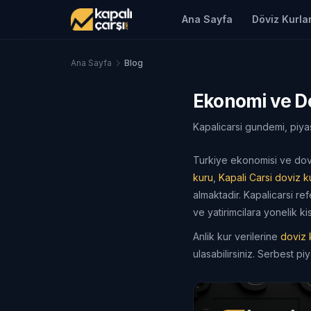
Ana Sayfa
Döviz Kurlar
Ana Sayfa
Blog
Ekonomi ve Do
Kapalicarsi gundemi, piya
Turkiye ekonomisi ve dovi
kuru
,
Kapali Carsi doviz ku
almaktadir. Kapalicarsi re
ve yatirimcilara yonelik k
Anlik kur verilerine
doviz k
ulasabilirsiniz. Serbest pi