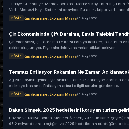
Türkiye Cumhuriyet Merkez Bankası, Merkezi Kayıt Kuruluşu'nun (MK
Varlık Merkezi Kayıt Sistemi'ni onayladı. Bu adım, kripto varlıkların 
yönetilmesini sağlayacak.
Kapalicarsi.net Ekonomi Masasi
01 Aug 2026
DÖVIZ
Çin Ekonomisinde Çift Daralma, Emtia Talebini Tehdi
Çin ekonomisi, çift daralma ile karşı karşıya kalırken, bu durum emt
riskler oluşturuyor. Piyasalardaki yansımaları dikkat çekiyor.
Kapalicarsi.net Ekonomi Masasi
01 Aug 2026
DÖVIZ
Temmuz Enflasyon Rakamları Ne Zaman Açıklanaca
Ağustos ayının gelmesiyle birlikte, Temmuz enflasyon oranının açı
edilmeye başlandı. Enflasyon artışı ile ilgili sorular gündemde.
Kapalicarsi.net Ekonomi Masasi
01 Aug 2026
DÖVIZ
Bakan Şimşek, 2025 hedeflerini koruyan turizm gelirle
Hazine ve Maliye Bakanı Mehmet Şimşek, 2023'ün ikinci çeyreğinde 
65,2 milyar dolara ulaştığını ve 2025 hedeflerinin sürdüğünü belirtti