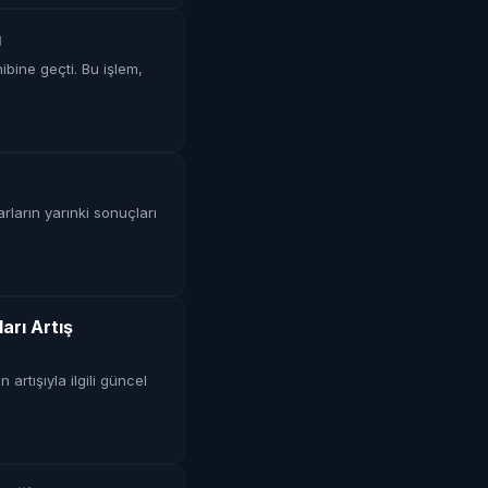
ı
hibine geçti. Bu işlem,
arların yarınki sonuçları
arı Artış
artışıyla ilgili güncel