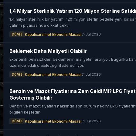
1,4 Milyar Sterlinlik Yatırım 120 Milyon Sterline Satıld
1,4 milyar sterlinlik bir yatırım, 120 milyon sterlin bedelle yeni bir sa
yatırım piyasasında dikkat çekti.
Kapalicarsi.net Ekonomi Masasi
31 Jul 2026
DÖVIZ
Beklemek Daha Maliyetli Olabilir
Ekonomik belirsizlikler, beklemenin maliyetini artırıyor. Bugünkü kar
üzerinde etkili olabileceği ifade ediliyor.
Kapalicarsi.net Ekonomi Masasi
31 Jul 2026
DÖVIZ
Benzin ve Mazot Fiyatlarına Zam Geldi Mi? LPG Fiyatl
Göstermiş Olabilir
Benzin ve mazot fiyatları hakkında son durum nedir? LPG fiyatlarının 
bilgileri keşfedin.
Kapalicarsi.net Ekonomi Masasi
31 Jul 2026
DÖVIZ