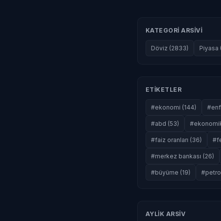
KATEGORI ARSIVI
Döviz (2833)
Piyasa 
ETIKETLER
#ekonomi (144)
#enf
#abd (53)
#ekonomik
#faiz oranları (36)
#f
#merkez bankası (26)
#büyüme (19)
#petrol
AYLIK ARSIV