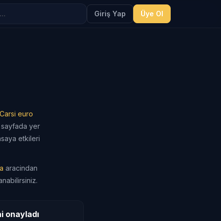
Giriş Yap
Üye Ol
 Carsi euro
u sayfada yer
saya etkileri
a
aracindan
abilirsiniz.
i onayladı