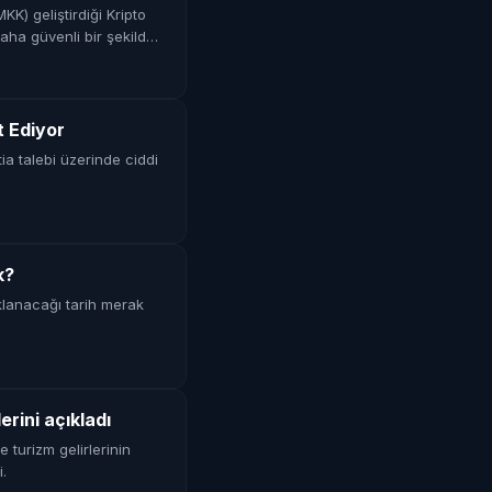
K) geliştirdiği Kripto
daha güvenli bir şekilde
t Ediyor
ia talebi üzerinde ciddi
k?
klanacağı tarih merak
rini açıkladı
turizm gelirlerinin
.