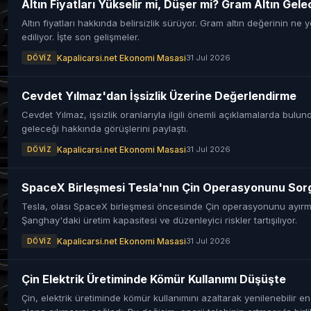
Altın Fiyatları Yükselir mi, Düşer mi? Gram Altın Gele
Altın fiyatları hakkında belirsizlik sürüyor. Gram altın değerinin n
ediliyor. İşte son gelişmeler.
Kapalicarsi.net Ekonomi Masasi
31 Jul 2026
DÖVIZ
Cevdet Yılmaz'dan İşsizlik Üzerine Değerlendirme
Cevdet Yılmaz, işsizlik oranlarıyla ilgili önemli açıklamalarda bulund
geleceği hakkında görüşlerini paylaştı.
Kapalicarsi.net Ekonomi Masasi
31 Jul 2026
DÖVIZ
SpaceX Birleşmesi Tesla'nın Çin Operasyonunu Sorg
Tesla, olası SpaceX birleşmesi öncesinde Çin operasyonunu ayırma
Şanghay'daki üretim kapasitesi ve düzenleyici riskler tartışılıyor.
Kapalicarsi.net Ekonomi Masasi
31 Jul 2026
DÖVIZ
Çin Elektrik Üretiminde Kömür Kullanımı Düşüşte
Çin, elektrik üretiminde kömür kullanımını azaltarak yenilenebilir en