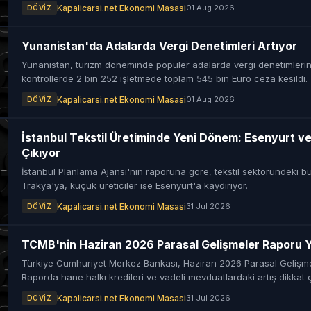
Kapalicarsi.net Ekonomi Masasi
01 Aug 2026
DÖVIZ
Yunanistan'da Adalarda Vergi Denetimleri Artıyor
Yunanistan, turizm döneminde popüler adalarda vergi denetimlerini s
kontrollerde 2 bin 252 işletmede toplam 545 bin Euro ceza kesildi.
Kapalicarsi.net Ekonomi Masasi
01 Aug 2026
DÖVIZ
İstanbul Tekstil Üretiminde Yeni Dönem: Esenyurt v
Çıkıyor
İstanbul Planlama Ajansı'nın raporuna göre, tekstil sektöründeki bü
Trakya'ya, küçük üreticiler ise Esenyurt'a kaydırıyor.
Kapalicarsi.net Ekonomi Masasi
31 Jul 2026
DÖVIZ
TCMB'nin Haziran 2026 Parasal Gelişmeler Raporu Y
Türkiye Cumhuriyet Merkez Bankası, Haziran 2026 Parasal Gelişme
Raporda hane halkı kredileri ve vadeli mevduatlardaki artış dikkat 
Kapalicarsi.net Ekonomi Masasi
31 Jul 2026
DÖVIZ