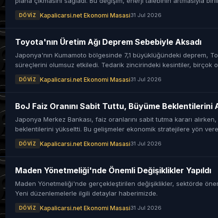
plana çıkmasını sağladı. Bu değişim, enerji talebinin artmasıyla birli
Kapalicarsi.net Ekonomi Masasi
31 Jul 2026
DÖVIZ
Toyota'nın Üretim Ağı Deprem Sebebiyle Aksadı
Japonya'nın Kumamoto bölgesinde 7,1 büyüklüğündeki deprem, Toy
süreçlerini olumsuz etkiledi. Tedarik zincirindeki kesintiler, birçok 
devini vurdu.
Kapalicarsi.net Ekonomi Masasi
31 Jul 2026
DÖVIZ
BoJ Faiz Oranını Sabit Tuttu, Büyüme Beklentilerini A
Japonya Merkez Bankası, faiz oranlarını sabit tutma kararı alırke
beklentilerini yükseltti. Bu gelişmeler ekonomik stratejilere yön ver
Kapalicarsi.net Ekonomi Masasi
31 Jul 2026
DÖVIZ
Maden Yönetmeliği'nde Önemli Değişiklikler Yapıldı
Maden Yönetmeliği'nde gerçekleştirilen değişiklikler, sektörde önemli
Yeni düzenlemelerle ilgili detaylar haberimizde.
Kapalicarsi.net Ekonomi Masasi
31 Jul 2026
DÖVIZ