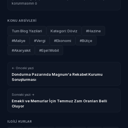
korunmasının ö
KONU ARSIVLERI
Tum Blog Yazilari
Kategori: Döviz
#Hazine
#Maliye
#Vergi
#Ekonomi
#Bütçe
#Akaryakıt
#Eşel Mobil
← Onceki yazi
Dondurma Pazarında Magnum'a Rekabet Kurumu
Soruşturması
Sonraki yazi →
Emekli ve Memurlar İçin Temmuz Zam Oranları Belli
Oluyor
ILGILI KURLAR