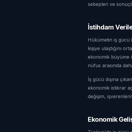
sebepleri ve sonuçla
İstihdam Verile
Hükümetin iş gücü is
kişiye ulaştığını or
ekonomik büyüme üz
nüfus arasında daha
İş gücü dışına çıka
ekonomik istikrar aç
değişim, işverenlerin
Ekonomik Geli
Türkiye'de iş gücü d