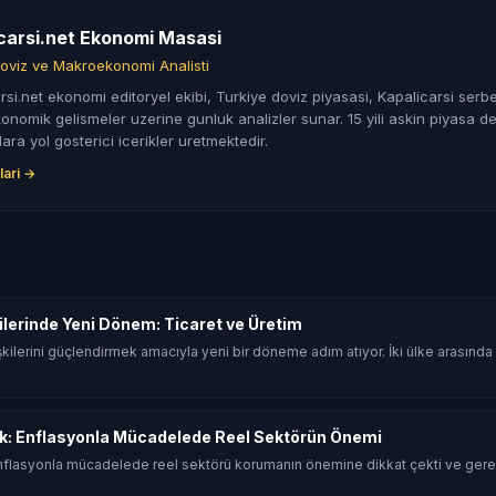
carsi.net Ekonomi Masasi
oviz ve Makroekonomi Analisti
rsi.net ekonomi editoryel ekibi, Turkiye doviz piyasasi, Kapalicarsi serbe
nomik gelismeler uzerine gunluk analizler sunar. 15 yili askin piyasa de
lara yol gosterici icerikler uretmektedir.
lari →
şkilerinde Yeni Dönem: Ticaret ve Üretim
 ilişkilerini güçlendirmek amacıyla yeni bir döneme adım atıyor. İki ülke arasın
k: Enflasyonla Mücadelede Reel Sektörün Önemi
flasyonla mücadelede reel sektörü korumanın önemine dikkat çekti ve gerek