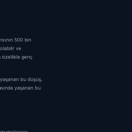
yısının 500 bin
labilir ve
özellikle genç
a yaşanan bu düşüş,
asasında yaşanan bu
ratejilerinin