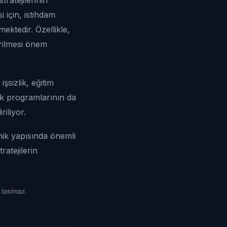
 için, istihdam
mektedir. Özellikle,
irilmesi önem
sizlik, eğitim
tek programlarının da
riliyor.
mik yapısında önemli
ratejilerin
 tasimaz.