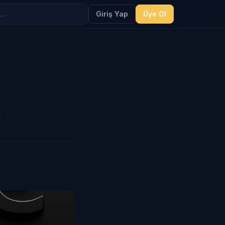
Giriş Yap
Üye Ol
u