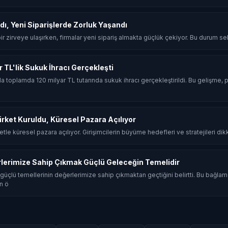
dı, Yeni Siparişlerde Zorluk Yaşandı
 bir zirveye ulaşırken, firmalar yeni sipariş almakta güçlük çekiyor. Bu durum sekt
ar TL'lik Sukuk İhracı Gerçekleşti
ında toplamda 120 milyar TL tutarında sukuk ihracı gerçekleştirildi. Bu gelişme, p
Şirket Kuruldu, Küresel Pazara Açılıyor
rketle küresel pazara açılıyor. Girişimcilerin büyüme hedefleri ve stratejileri dik
rlerimize Sahip Çıkmak Güçlü Geleceğin Temelidir
güçlü temellerinin değerlerimize sahip çıkmaktan geçtiğini belirtti. Bu bağla
n ö