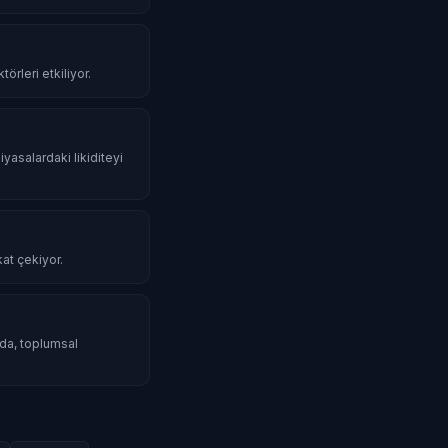
örleri etkiliyor.
iyasalardaki likiditeyi
kat çekiyor.
mda, toplumsal