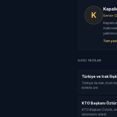
Kapali
K
Senior D
Kapalica
makroeko
yatirimci
Tum yazi
ILGILI YAZILAR
Türkiye ve Irak İli
Türkiye ile Irak, ticari
birlikte üre
KTO Başkanı Öztür
KTO Başkanı Öztürk, en
alınmasını istedi.