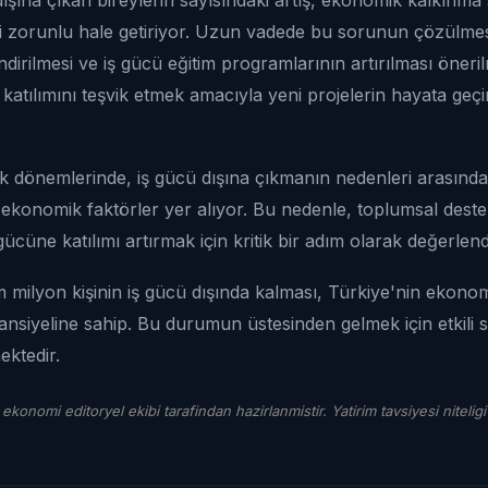
i zorunlu hale getiriyor. Uzun vadede bu sorunun çözülmesi
endirilmesi ve iş gücü eğitim programlarının artırılması öneril
 katılımını teşvik etmek amacıyla yeni projelerin hayata geç
dönemlerinde, iş gücü dışına çıkmanın nedenleri arasında iş
tli ekonomik faktörler yer alıyor. Bu nedenle, toplumsal des
ücüne katılımı artırmak için kritik bir adım olarak değerlendi
 milyon kişinin iş gücü dışında kalması, Türkiye'nin ekono
ansiyeline sahip. Bu durumun üstesinden gelmek için etkili st
ektedir.
 ekonomi editoryel ekibi tarafindan hazirlanmistir. Yatirim tavsiyesi niteligi