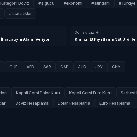
Kategori: Döviz
#iş gücü
#ekonomi
#istihdam
#Türkiye
#istatistikler
Sonraki yazi →
İhracatıyla Alarm Veriyor
Kırmızı Et Fiyatlarını Süt Ürünler
P
CHF
AED
SAR
CAD
AUD
JPY
CNY
lari
Kapali Carsi Dolar Kuru
Kapali Carsi Euro Kuru
Serbest 
lari
Doviz Hesaplama
Dolar Hesaplama
Euro Hesaplama