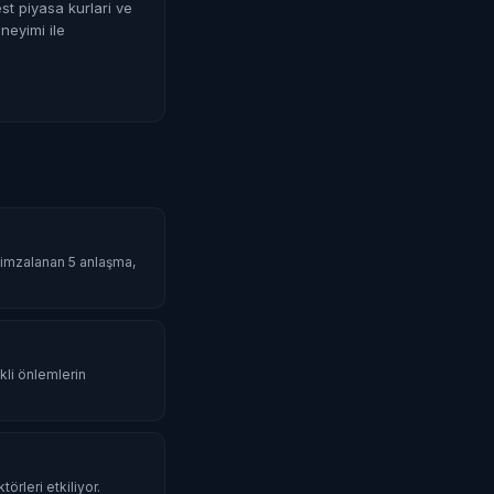
st piyasa kurlari ve
neyimi ile
da imzalanan 5 anlaşma,
li önlemlerin
örleri etkiliyor.