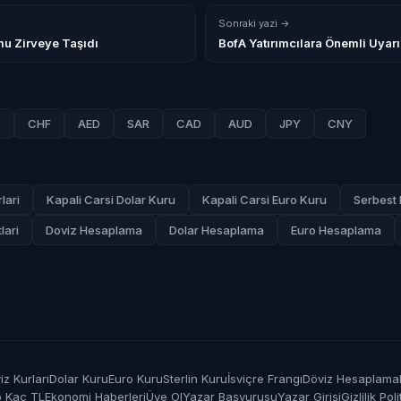
Sonraki yazi →
mu Zirveye Taşıdı
BofA Yatırımcılara Önemli Uyar
P
CHF
AED
SAR
CAD
AUD
JPY
CNY
lari
Kapali Carsi Dolar Kuru
Kapali Carsi Euro Kuru
Serbest 
lari
Doviz Hesaplama
Dolar Hesaplama
Euro Hesaplama
z Kurları
Dolar Kuru
Euro Kuru
Sterlin Kuru
İsviçre Frangı
Döviz Hesaplama
o Kaç TL
Ekonomi Haberleri
Üye Ol
Yazar Başvurusu
Yazar Girişi
Gizlilik Poli