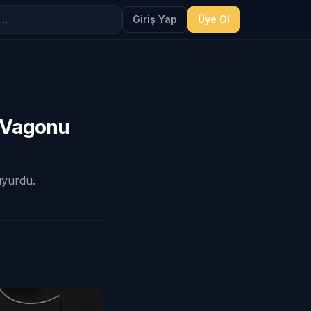
Giriş Yap
Üye Ol
a Vagonu
uyurdu.