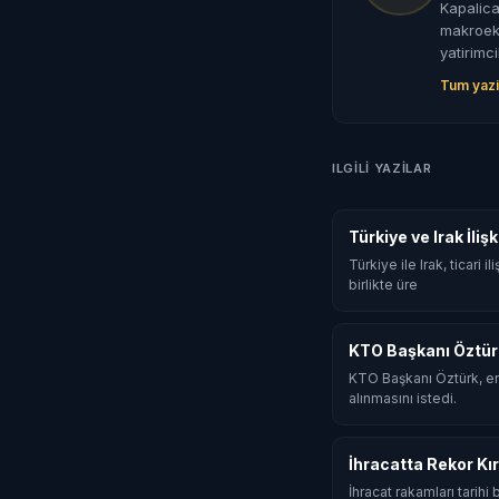
Kapalica
makroeko
yatirimci
Tum yazi
ILGILI YAZILAR
Türkiye ve Irak İli
Türkiye ile Irak, ticari
birlikte üre
KTO Başkanı Öztür
KTO Başkanı Öztürk, en
alınmasını istedi.
İhracatta Rekor Kır
İhracat rakamları tarihi