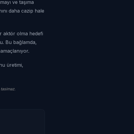
ırmayı ve taşıma
mını daha cazip hale
ir aktör olma hedefi
ldu. Bu bağlamda,
ı amaçlanıyor.
nu üretimi,
 tasimaz.