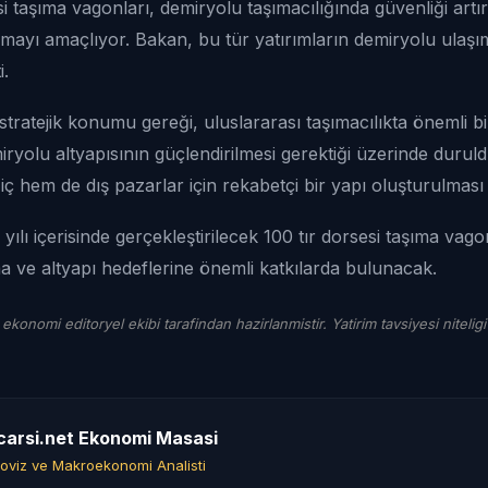
si taşıma vagonları, demiryolu taşımacılığında güvenliği art
ırmayı amaçlıyor. Bakan, bu tür yatırımların demiryolu ulaşı
i.
stratejik konumu gereği, uluslararası taşımacılıkta önemli b
ryolu altyapısının güçlendirilmesi gerektiği üzerinde duru
iç hem de dış pazarlar için rekabetçi bir yapı oluşturulmas
ılı içerisinde gerçekleştirilecek 100 tır dorsesi taşıma vago
ma ve altyapı hedeflerine önemli katkılarda bulunacak.
 ekonomi editoryel ekibi tarafindan hazirlanmistir. Yatirim tavsiyesi niteligi
carsi.net Ekonomi Masasi
oviz ve Makroekonomi Analisti