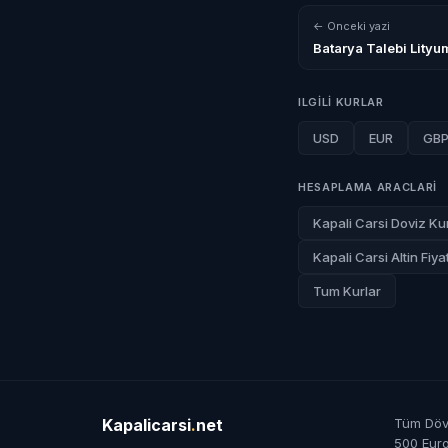
← Onceki yazi
Batarya Talebi Lityu
ILGILI KURLAR
USD
EUR
GB
HESAPLAMA ARACLARI
Kapali Carsi Doviz Kur
Kapali Carsi Altin Fiyat
Tum Kurlar
Kapalicarsi
.
net
Tüm Dövi
500 Eur