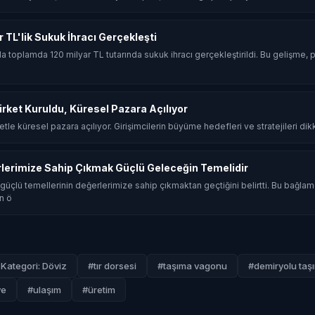
ar TL'lik Sukuk İhracı Gerçekleşti
ında toplamda 120 milyar TL tutarında sukuk ihracı gerçekleştirildi. Bu gelişme, p
Şirket Kuruldu, Küresel Pazara Açılıyor
rketle küresel pazara açılıyor. Girişimcilerin büyüme hedefleri ve stratejileri dik
rlerimize Sahip Çıkmak Güçlü Geleceğin Temelidir
güçlü temellerinin değerlerimize sahip çıkmaktan geçtiğini belirtti. Bu bağla
n ö
Kategori: Döviz
#tır dorsesi
#taşıma vagonu
#demiryolu taşı
ye
#ulaşım
#üretim