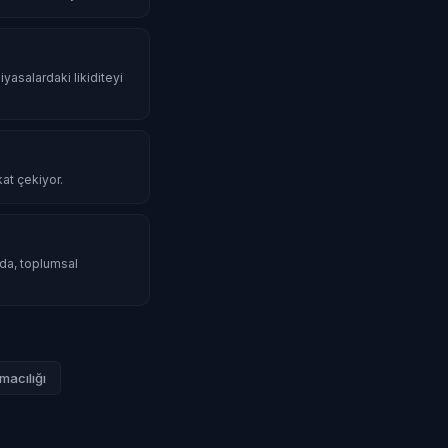
iyasalardaki likiditeyi
kat çekiyor.
mda, toplumsal
macılığı