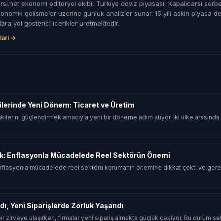
rsi.net ekonomi editoryel ekibi, Turkiye doviz piyasasi, Kapalicarsi serbe
nomik gelismeler uzerine gunluk analizler sunar. 15 yili askin piyasa de
lara yol gosterici icerikler uretmektedir.
lari →
şkilerinde Yeni Dönem: Ticaret ve Üretim
 ilişkilerini güçlendirmek amacıyla yeni bir döneme adım atıyor. İki ülke arasın
k: Enflasyonla Mücadelede Reel Sektörün Önemi
flasyonla mücadelede reel sektörü korumanın önemine dikkat çekti ve gerek
dı, Yeni Siparişlerde Zorluk Yaşandı
 bir zirveye ulaşırken, firmalar yeni sipariş almakta güçlük çekiyor. Bu durum sekt