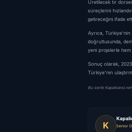
Üretilecek tır dorse
süreçlerini hızland
getireceğini ifade ett
Ayrıca, Türkiye'nin 
doğrultusunda, demi
yeni projelerle hem 
Sonuç olarak, 2023 y
Türkiye'nin ulaştır
Bu icerik Kapalicarsi.net
Kapali
K
Senior D