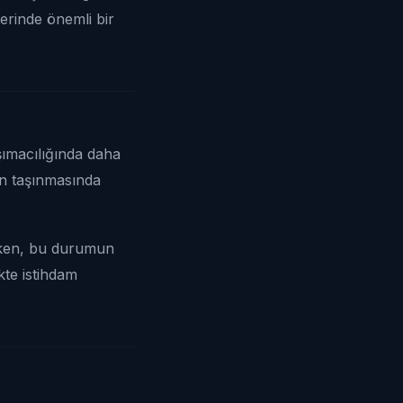
lerinde önemli bir
aşımacılığında daha
in taşınmasında
irken, bu durumun
kte istihdam