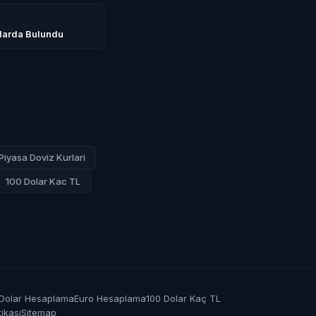
ılarda Bulundu
Piyasa Doviz Kurlari
100 Dolar Kac TL
Dolar Hesaplama
Euro Hesaplama
100 Dolar Kaç TL
tikası
Sitemap