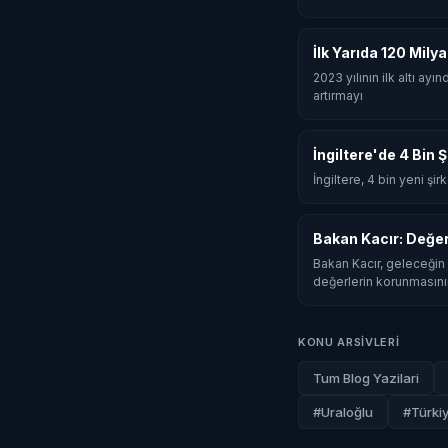
İlk Yarıda 120 Mily
2023 yılının ilk altı ay
artırmayı
İngiltere'de 4 Bin 
İngiltere, 4 bin yeni şi
Bakan Kacır: Değe
Bakan Kacır, geleceğin 
değerlerin korunmasını
KONU ARSIVLERI
Tum Blog Yazilari
#Uraloğlu
#Türki