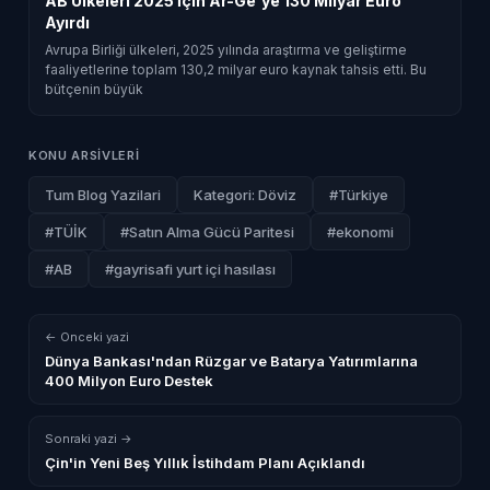
AB Ülkeleri 2025 İçin Ar-Ge'ye 130 Milyar Euro
Ayırdı
Avrupa Birliği ülkeleri, 2025 yılında araştırma ve geliştirme
faaliyetlerine toplam 130,2 milyar euro kaynak tahsis etti. Bu
bütçenin büyük
KONU ARSIVLERI
Tum Blog Yazilari
Kategori: Döviz
#Türkiye
#TÜİK
#Satın Alma Gücü Paritesi
#ekonomi
#AB
#gayrisafi yurt içi hasılası
← Onceki yazi
Dünya Bankası'ndan Rüzgar ve Batarya Yatırımlarına
400 Milyon Euro Destek
Sonraki yazi →
Çin'in Yeni Beş Yıllık İstihdam Planı Açıklandı