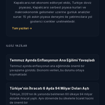
Kapalicarsi.net ekonomi editoryel ekibi, Turkiye doviz
piyasasi, Kapalicarsi serbest piyasa kurlari ve
makroekonomik gelismeler uzerine gunluk analizler
sunar. 15 yili askin piyasa deneyimi ile yatirimcilara yol
gosterici icerikler uretmektedir.
Tum yazilari →
ILGILI YAZILAR
Temmuz Ayında Enflasyonun Ana Eğilimi Yavaşladı
Temmuz ayında enflasyonun ana eğiliminde önemli bir
yavaşlama görüldü. Ekonomi verileri, bu durumu ortaya
koymaktadır.
Türkiye'nin İhracatı 6 Ayda 94 Milyar Doları Aştı
Türkiye, 2026'nın ilk yarısında belirlenen 60 ülkeye 94 milyar
dolarlık ihracat yaptı. Aynı dönemde bu ülkelerle ticaret hacmi
de önemli bir