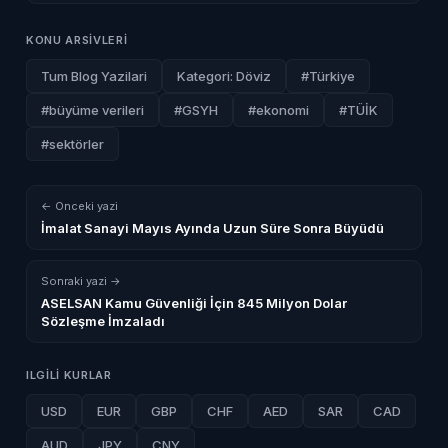
KONU ARSIVLERI
Tum Blog Yazilari
Kategori: Döviz
#Türkiye
#büyüme verileri
#GSYH
#ekonomi
#TÜİK
#sektörler
← Onceki yazi
İmalat Sanayi Mayıs Ayında Uzun Süre Sonra Büyüdü
Sonraki yazi →
ASELSAN Kamu Güvenliği İçin 845 Milyon Dolar
Sözleşme İmzaladı
ILGILI KURLAR
USD
EUR
GBP
CHF
AED
SAR
CAD
AUD
JPY
CNY