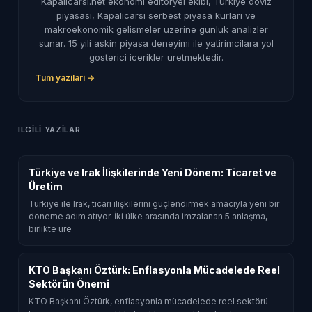
Kapalicarsi.net ekonomi editoryel ekibi, Turkiye doviz
piyasasi, Kapalicarsi serbest piyasa kurlari ve
makroekonomik gelismeler uzerine gunluk analizler
sunar. 15 yili askin piyasa deneyimi ile yatirimcilara yol
gosterici icerikler uretmektedir.
Tum yazilari →
ILGILI YAZILAR
Türkiye ve Irak İlişkilerinde Yeni Dönem: Ticaret ve
Üretim
Türkiye ile Irak, ticari ilişkilerini güçlendirmek amacıyla yeni bir
döneme adım atıyor. İki ülke arasında imzalanan 5 anlaşma,
birlikte üre
KTO Başkanı Öztürk: Enflasyonla Mücadelede Reel
Sektörün Önemi
KTO Başkanı Öztürk, enflasyonla mücadelede reel sektörü