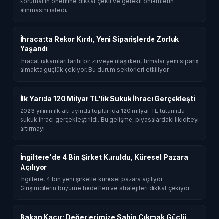
korumanın önemine dikkat çekti ve gerekli önlemlerin
alınmasını istedi.
İhracatta Rekor Kırdı, Yeni Siparişlerde Zorluk
Yaşandı
İhracat rakamları tarihi bir zirveye ulaşırken, firmalar yeni sipariş
almakta güçlük çekiyor. Bu durum sektörleri etkiliyor.
İlk Yarıda 120 Milyar TL'lik Sukuk İhracı Gerçekleşti
2023 yılının ilk altı ayında toplamda 120 milyar TL tutarında
sukuk ihracı gerçekleştirildi. Bu gelişme, piyasalardaki likiditeyi
artırmayı
İngiltere'de 4 Bin Şirket Kuruldu, Küresel Pazara
Açılıyor
İngiltere, 4 bin yeni şirketle küresel pazara açılıyor.
Girişimcilerin büyüme hedefleri ve stratejileri dikkat çekiyor.
Bakan Kacır: Değerlerimize Sahip Çıkmak Güçlü