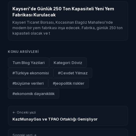
Kayseri'de Günlük 250 Ton Kapasiteli Yeni Yem
Fabrikası Kurulacak
Kayseri Ticaret Borsası, Kocasinan Elagöz Mahallesi'nde
modern bir yem fabrikası inşa edecek. Fabrika, günlük 250 ton
kapasiteli olacak ve t
KONU ARSIVLERI
Tum Blog Yazilari
Kategori: Döviz
#Türkiye ekonomisi
#Cevdet Yılmaz
#büyüme verileri
#jeopolitik riskler
#ekonomik dayanıklılık
← Onceki yazi
KazMunayGas ve TPAO Ortaklığı Genişliyor
Sonraki yazi →