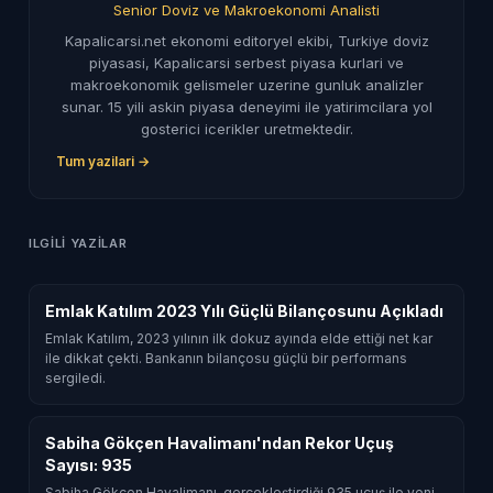
Senior Doviz ve Makroekonomi Analisti
Kapalicarsi.net ekonomi editoryel ekibi, Turkiye doviz
piyasasi, Kapalicarsi serbest piyasa kurlari ve
makroekonomik gelismeler uzerine gunluk analizler
sunar. 15 yili askin piyasa deneyimi ile yatirimcilara yol
gosterici icerikler uretmektedir.
Tum yazilari →
ILGILI YAZILAR
Emlak Katılım 2023 Yılı Güçlü Bilançosunu Açıkladı
Emlak Katılım, 2023 yılının ilk dokuz ayında elde ettiği net kar
ile dikkat çekti. Bankanın bilançosu güçlü bir performans
sergiledi.
Sabiha Gökçen Havalimanı'ndan Rekor Uçuş
Sayısı: 935
Sabiha Gökçen Havalimanı, gerçekleştirdiği 935 uçuş ile yeni