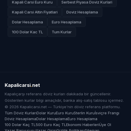
Kapali Carsi Euro Kuru
Serbest Piyasa Doviz Kurlari
Kapali Carsi Altin Fiyatlari
Doviz Hesaplama
Dolar Hesaplama
Euro Hesaplama
100 Dolar Kac TL
Tum Kurlar
Kapalicarsi
.
net
Kapalıçarşı referans döviz kurları dakikada bir güncellenir.
Gösterilen kurlar bilgi amaçlıdır, banka alış-satış tablosu içermez.
© 2026 Kapalicarsi.net — Türkiye'nin döviz referans platformu.
Tüm Döviz Kurları
Dolar Kuru
Euro Kuru
Sterlin Kuru
İsviçre Frangı
Döviz Hesaplama
Dolar Hesaplama
Euro Hesaplama
100 Dolar Kaç TL
500 Euro Kaç TL
Ekonomi Haberleri
Üye Ol
Yazar Başvurusu
Yazar Girişi
Gizlilik Politikası
Sitemap