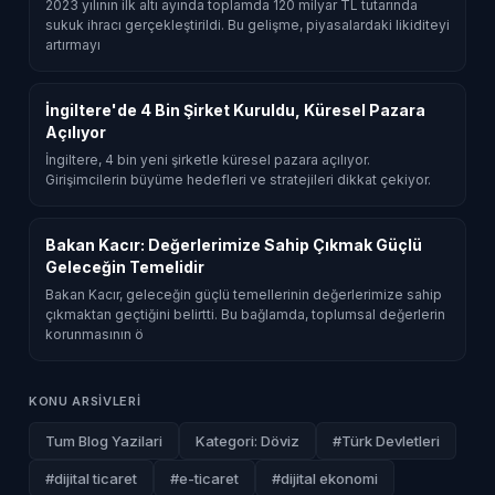
2023 yılının ilk altı ayında toplamda 120 milyar TL tutarında
sukuk ihracı gerçekleştirildi. Bu gelişme, piyasalardaki likiditeyi
artırmayı
İngiltere'de 4 Bin Şirket Kuruldu, Küresel Pazara
Açılıyor
İngiltere, 4 bin yeni şirketle küresel pazara açılıyor.
Girişimcilerin büyüme hedefleri ve stratejileri dikkat çekiyor.
Bakan Kacır: Değerlerimize Sahip Çıkmak Güçlü
Geleceğin Temelidir
Bakan Kacır, geleceğin güçlü temellerinin değerlerimize sahip
çıkmaktan geçtiğini belirtti. Bu bağlamda, toplumsal değerlerin
korunmasının ö
KONU ARSIVLERI
Tum Blog Yazilari
Kategori: Döviz
#Türk Devletleri
#dijital ticaret
#e-ticaret
#dijital ekonomi