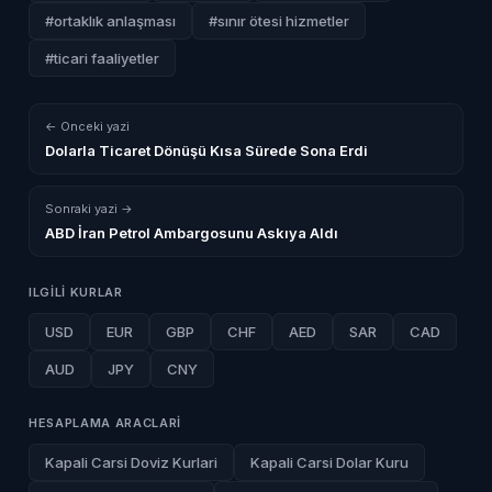
#ortaklık anlaşması
#sınır ötesi hizmetler
#ticari faaliyetler
← Onceki yazi
Dolarla Ticaret Dönüşü Kısa Sürede Sona Erdi
Sonraki yazi →
ABD İran Petrol Ambargosunu Askıya Aldı
ILGILI KURLAR
USD
EUR
GBP
CHF
AED
SAR
CAD
AUD
JPY
CNY
HESAPLAMA ARACLARI
Kapali Carsi Doviz Kurlari
Kapali Carsi Dolar Kuru