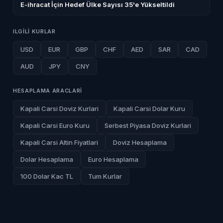
E-ihracat İçin Hedef Ülke Sayısı 35'e Yükseltildi
ILGILI KURLAR
USD
EUR
GBP
CHF
AED
SAR
CAD
AUD
JPY
CNY
HESAPLAMA ARACLARI
Kapali Carsi Doviz Kurlari
Kapali Carsi Dolar Kuru
Kapali Carsi Euro Kuru
Serbest Piyasa Doviz Kurlari
Kapali Carsi Altin Fiyatlari
Doviz Hesaplama
Dolar Hesaplama
Euro Hesaplama
100 Dolar Kac TL
Tum Kurlar