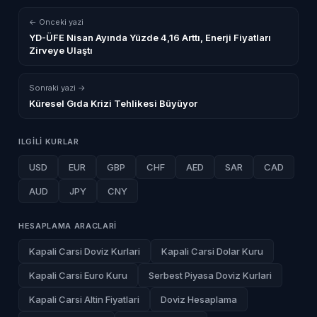
← Onceki yazi
YD-ÜFE Nisan Ayında Yüzde 4,16 Arttı, Enerji Fiyatları
Zirveye Ulaştı
Sonraki yazi →
Küresel Gıda Krizi Tehlikesi Büyüyor
ILGILI KURLAR
USD
EUR
GBP
CHF
AED
SAR
CAD
AUD
JPY
CNY
HESAPLAMA ARACLARI
Kapali Carsi Doviz Kurlari
Kapali Carsi Dolar Kuru
Kapali Carsi Euro Kuru
Serbest Piyasa Doviz Kurlari
Kapali Carsi Altin Fiyatlari
Doviz Hesaplama