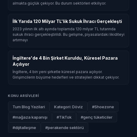
almakta güçlük çekiyor. Bu durum sektörleri etkiliyor.
İlk Yarıda 120 Milyar TL'lik Sukuk İhracı Gerçekleşti
2023 yılının ilk altı ayında toplamda 120 milyar TL tutarında
sukuk ihracı gerçekleştirildi. Bu gelişme, piyasalardaki likiditeyi
artırmayı
İngiltere'de 4 Bin Şirket Kuruldu, Küresel Pazara
Açılıyor
İngiltere, 4 bin yeni şirketle küresel pazara açılıyor.
Girişimcilerin büyüme hedefleri ve stratejileri dikkat çekiyor.
KONU ARSIVLERI
Tum Blog Yazilari
Kategori: Döviz
#Shoezone
#mağaza kapanışı
#TikTok
#genç tüketiciler
#dijitalleşme
#perakende sektörü