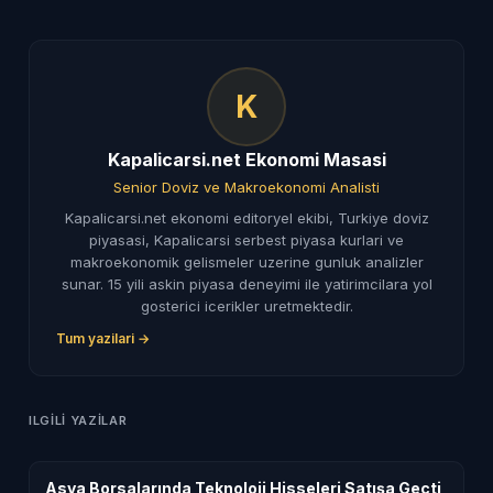
K
Kapalicarsi.net Ekonomi Masasi
Senior Doviz ve Makroekonomi Analisti
Kapalicarsi.net ekonomi editoryel ekibi, Turkiye doviz
piyasasi, Kapalicarsi serbest piyasa kurlari ve
makroekonomik gelismeler uzerine gunluk analizler
sunar. 15 yili askin piyasa deneyimi ile yatirimcilara yol
gosterici icerikler uretmektedir.
Tum yazilari →
ILGILI YAZILAR
Asya Borsalarında Teknoloji Hisseleri Satışa Geçti