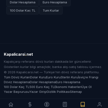
Dolar Hesaplama
Euro Hesaplama
100 Dolar Kac TL
Tum Kurlar
Kapalicarsi
.
net
Kapalıçarşı referans döviz kurları dakikada bir güncellenir.
Gösterilen kurlar bilgi amaçlıdır, banka alış-satış tablosu içermez.
© 2026 Kapalicarsi.net — Türkiye'nin döviz referans platformu.
Tüm Döviz Kurları
Dolar Kuru
Euro Kuru
Sterlin Kuru
İsviçre Frangı
Döviz Hesaplama
Dolar Hesaplama
Euro Hesaplama
100 Dolar Kaç TL
500 Euro Kaç TL
Ekonomi Haberleri
Üye Ol
Yazar Başvurusu
Yazar Girişi
Gizlilik Politikası
Sitemap