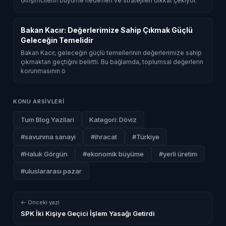
Girişimcilerin büyüme hedefleri ve stratejileri dikkat çekiyor.
Bakan Kacır: Değerlerimize Sahip Çıkmak Güçlü
Geleceğin Temelidir
Bakan Kacır, geleceğin güçlü temellerinin değerlerimize sahip
çıkmaktan geçtiğini belirtti. Bu bağlamda, toplumsal değerlerin
korunmasının ö
KONU ARSIVLERI
Tum Blog Yazilari
Kategori: Döviz
#savunma sanayi
#ihracat
#Türkiye
#Haluk Görgün
#ekonomik büyüme
#yerli üretim
#uluslararası pazar
← Onceki yazi
SPK İki Kişiye Geçici İşlem Yasağı Getirdi