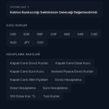
Sonraki yazi →
Katılım Bankacılığı Sektörünün Geleceği Değerlendirildi
ILGILI KURLAR
USD
EUR
GBP
CHF
AED
SAR
CAD
AUD
JPY
CNY
HESAPLAMA ARACLARI
Kapali Carsi Doviz Kurlari
Kapali Carsi Dolar Kuru
Kapali Carsi Euro Kuru
Serbest Piyasa Doviz Kurlari
Kapali Carsi Altin Fiyatlari
Doviz Hesaplama
Dolar Hesaplama
Euro Hesaplama
100 Dolar Kac TL
Tum Kurlar