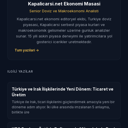
Kapalicarsi.net Ekonomi Masasi
Senior Doviz ve Makroekonomi Analisti
Kapalicarsi.net ekonomi editoryel ekibi, Turkiye doviz
piyasasi, Kapalicarsi serbest piyasa kurlari ve
makroekonomik gelismeler uzerine gunluk analizler
sunar. 15 yili askin piyasa deneyimi ile yatirimcilara yol
gosterici icerikler uretmektedir.
Tum yazilari →
ILGILI YAZILAR
Türkiye ve Irak İlişkilerinde Yeni Dönem: Ticaret ve
Üretim
Türkiye ile Irak, ticari ilişkilerini güçlendirmek amacıyla yeni bir
döneme adım atıyor. İki ülke arasında imzalanan 5 anlaşma,
birlikte üre