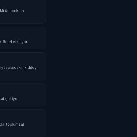
li önlemlerin
örleri etkiliyor.
iyasalardaki likiditeyi
kat çekiyor.
mda, toplumsal