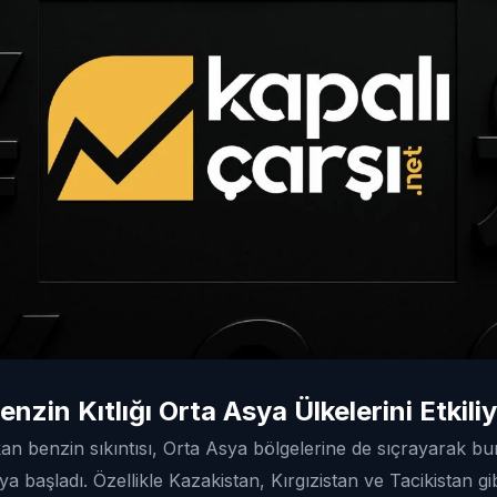
nzin Kıtlığı Orta Asya Ülkelerini Etkili
an benzin sıkıntısı, Orta Asya bölgelerine de sıçrayarak b
a başladı. Özellikle Kazakistan, Kırgızistan ve Tacikistan gi