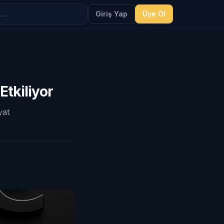
Giriş Yap
Üye Ol
Etkiliyor
yat