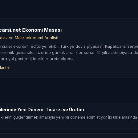
carsi.net Ekonomi Masasi
oviz ve Makroekonomi Analisti
rsi.net ekonomi editoryel ekibi, Turkiye doviz piyasasi, Kapalicarsi serbe
nomik gelismeler uzerine gunluk analizler sunar. 15 yili askin piyasa de
lara yol gosterici icerikler uretmektedir.
lari →
şkilerinde Yeni Dönem: Ticaret ve Üretim
 ilişkilerini güçlendirmek amacıyla yeni bir döneme adım atıyor. İki ülke arasın