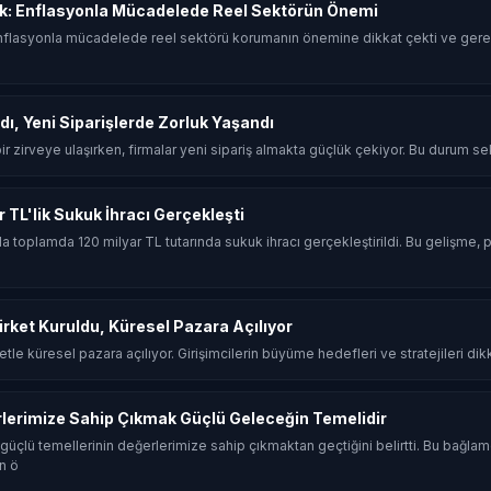
k: Enflasyonla Mücadelede Reel Sektörün Önemi
flasyonla mücadelede reel sektörü korumanın önemine dikkat çekti ve gerek
dı, Yeni Siparişlerde Zorluk Yaşandı
 bir zirveye ulaşırken, firmalar yeni sipariş almakta güçlük çekiyor. Bu durum sekt
ar TL'lik Sukuk İhracı Gerçekleşti
ında toplamda 120 milyar TL tutarında sukuk ihracı gerçekleştirildi. Bu gelişme, p
Şirket Kuruldu, Küresel Pazara Açılıyor
rketle küresel pazara açılıyor. Girişimcilerin büyüme hedefleri ve stratejileri dik
rlerimize Sahip Çıkmak Güçlü Geleceğin Temelidir
güçlü temellerinin değerlerimize sahip çıkmaktan geçtiğini belirtti. Bu bağla
n ö