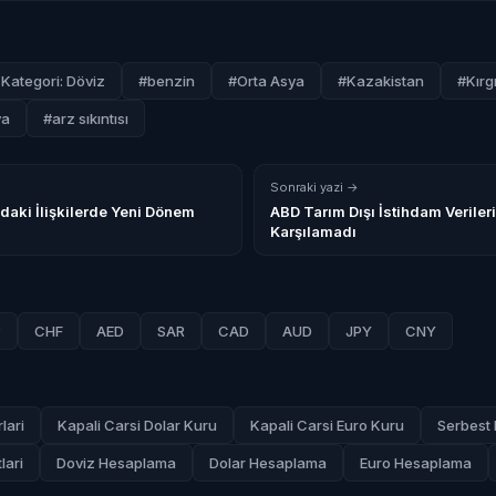
Kategori: Döviz
#benzin
#Orta Asya
#Kazakistan
#Kırg
ya
#arz sıkıntısı
Sonraki yazi →
daki İlişkilerde Yeni Dönem
ABD Tarım Dışı İstihdam Verileri
Karşılamadı
P
CHF
AED
SAR
CAD
AUD
JPY
CNY
lari
Kapali Carsi Dolar Kuru
Kapali Carsi Euro Kuru
Serbest 
lari
Doviz Hesaplama
Dolar Hesaplama
Euro Hesaplama