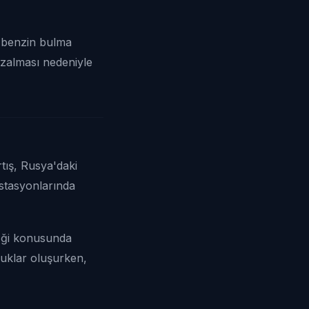
 benzin bulma
azalması nedeniyle
tış, Rusya'daki
istasyonlarında
eği konusunda
ruklar oluşurken,