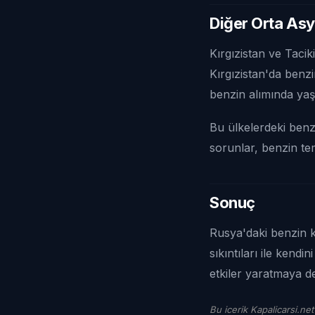
Diğer Orta Asy
Kırgızistan ve Tacik
Kırgızistan'da benzin
benzin alımında yaş
Bu ülkelerdeki benzi
sorunlar, benzin tem
Sonuç
Rusya'daki benzin kı
sıkıntıları ile ken
etkiler yaratmaya d
Bu icerik Kapalicarsi.net