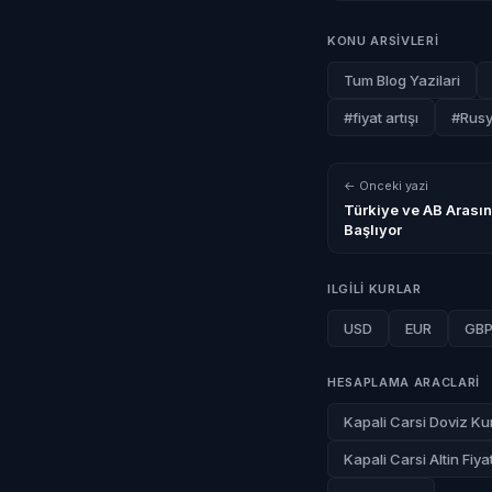
KONU ARSIVLERI
Tum Blog Yazilari
#fiyat artışı
#Rus
← Onceki yazi
Türkiye ve AB Arasın
Başlıyor
ILGILI KURLAR
USD
EUR
GB
HESAPLAMA ARACLARI
Kapali Carsi Doviz Kur
Kapali Carsi Altin Fiyat