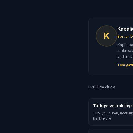
Kapali
K
Senior D
Kapalica
makroeko
yatirimci
Tum yazi
ILGILI YAZILAR
Türkiye ve Irak İli
Türkiye ile Irak, ticari
birlikte üre