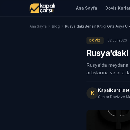
Ana Sayfa
Döviz Kurlar
Ana Sayfa
Blog
Rusya'daki Benzin Kıtlığı Orta Asya Ülke
02 Jul 2026
DÖVIZ
Rusya'daki 
Rusya'da meydana ge
artışlarına ve arz d
Kapalicarsi.ne
K
Senior Doviz ve M