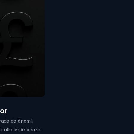
yor
urada da önemli
bi ülkelerde benzin