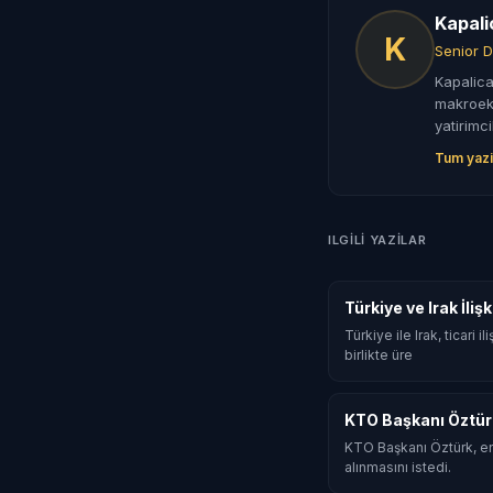
Kapali
K
Senior D
Kapalica
makroeko
yatirimci
Tum yazi
ILGILI YAZILAR
Türkiye ve Irak İli
Türkiye ile Irak, ticari
birlikte üre
KTO Başkanı Öztür
KTO Başkanı Öztürk, en
alınmasını istedi.