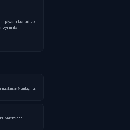
st piyasa kurlari ve
neyimi ile
da imzalanan 5 anlaşma,
li önlemlerin