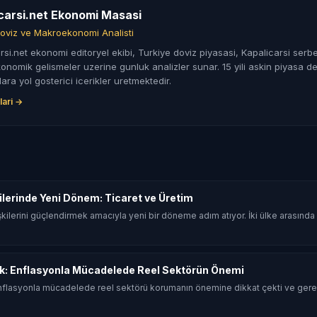
carsi.net Ekonomi Masasi
oviz ve Makroekonomi Analisti
rsi.net ekonomi editoryel ekibi, Turkiye doviz piyasasi, Kapalicarsi serbe
nomik gelismeler uzerine gunluk analizler sunar. 15 yili askin piyasa de
lara yol gosterici icerikler uretmektedir.
lari →
şkilerinde Yeni Dönem: Ticaret ve Üretim
 ilişkilerini güçlendirmek amacıyla yeni bir döneme adım atıyor. İki ülke arasın
k: Enflasyonla Mücadelede Reel Sektörün Önemi
flasyonla mücadelede reel sektörü korumanın önemine dikkat çekti ve gerek