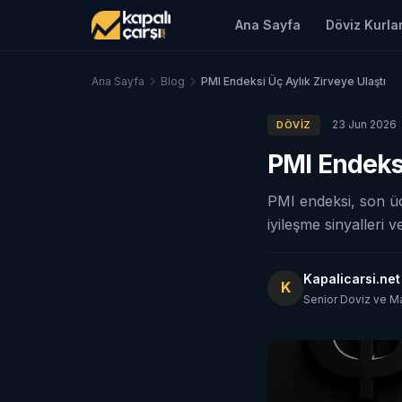
Ana Sayfa
Döviz Kurlar
Ana Sayfa
Blog
PMI Endeksi Üç Aylık Zirveye Ulaştı
23 Jun 2026
DÖVIZ
PMI Endeksi
PMI endeksi, son üç
iyileşme sinyalleri 
Kapalicarsi.ne
K
Senior Doviz ve M