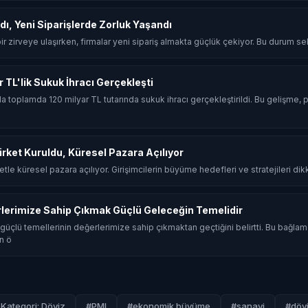
dı, Yeni Siparişlerde Zorluk Yaşandı
 bir zirveye ulaşırken, firmalar yeni sipariş almakta güçlük çekiyor. Bu durum sekt
ar TL'lik Sukuk İhracı Gerçekleşti
ında toplamda 120 milyar TL tutarında sukuk ihracı gerçekleştirildi. Bu gelişme, p
Şirket Kuruldu, Küresel Pazara Açılıyor
rketle küresel pazara açılıyor. Girişimcilerin büyüme hedefleri ve stratejileri dik
rlerimize Sahip Çıkmak Güçlü Geleceğin Temelidir
güçlü temellerinin değerlerimize sahip çıkmaktan geçtiğini belirtti. Bu bağla
n ö
Kategori: Döviz
#PMI
#ekonomik büyüme
#sanayi
#dövi