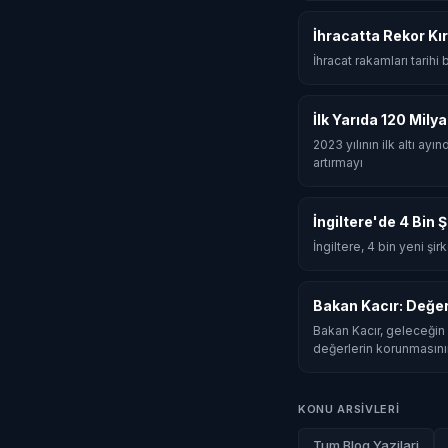
İhracatta Rekor Kır
İhracat rakamları tarihi
İlk Yarıda 120 Mily
2023 yılının ilk altı ay
artırmayı
İngiltere'de 4 Bin 
İngiltere, 4 bin yeni şi
Bakan Kacır: Değe
Bakan Kacır, geleceğin 
değerlerin korunmasını
KONU ARSIVLERI
Tum Blog Yazilari