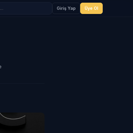
Giriş Yap
Üye Ol
e