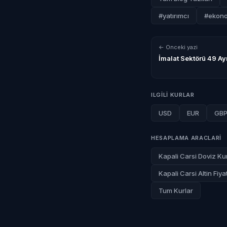
#yatırımcı
#ekono
← Onceki yazi
İmalat Sektörü 49 Ayı
ILGILI KURLAR
USD
EUR
GB
HESAPLAMA ARACLARI
Kapali Carsi Doviz Kur
Kapali Carsi Altin Fiyat
Tum Kurlar