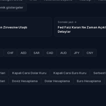
mik göstergeler
Sonraki yazi →
n Zirvesine Ulaştı
Fed Faiz Kararı Ne Zaman Açık
Detaylar
P
CHF
AED
SAR
CAD
AUD
JPY
CNY
lari
Kapali Carsi Dolar Kuru
Kapali Carsi Euro Kuru
Serbest 
lari
Doviz Hesaplama
Dolar Hesaplama
Euro Hesaplama