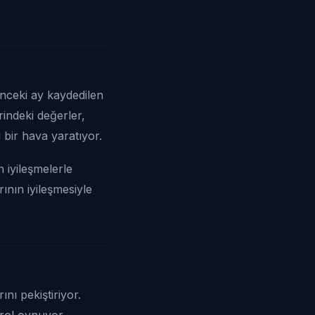
önceki ay kaydedilen
rindeki değerler,
bir hava yaratıyor.
 iyileşmelerle
ının iyileşmesiyle
nı pekiştiriyor.
rol oynuyor.