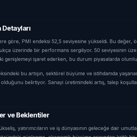
 Detayları
ere göre, PMI endeksi 52,5 seviyesine yükseldi. Bu değer, 
ukça üzerinde bir performans sergiliyor. 50 seviyesinin üze
ki genişlemeyi işaret ederken, bu durum piyasalarda olumlu 
eksindeki bu artışın, sektörel büyüme ve istihdamda yaşanan
olduğunu belirtiyor. Sanayi üretimindeki artış, talep koşullar
er ve Beklentiler
seliş, yatırımcıların ve iş dünyasının geleceğe dair umutları
ktöründeki güçlenme, ekonomik büyüme açısından kritik bir 