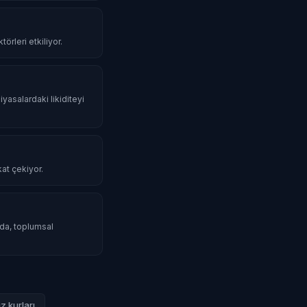
örleri etkiliyor.
iyasalardaki likiditeyi
kat çekiyor.
mda, toplumsal
z kurları