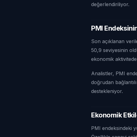
değerlendiriliyor.
PMI Endeksinin
Son açıklanan veril
50,9 seviyesinin old
ekonomik aktivitede
Analistler, PMI end
doğrudan bağlantılı 
destekleniyor.
Ekonomik Etkil
PMI endeksindeki yük
Özellikle sanayi se