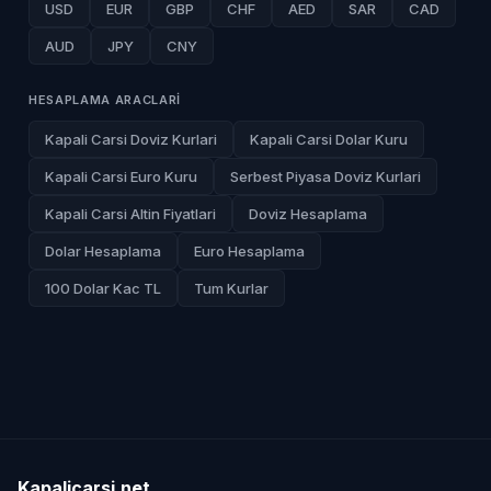
USD
EUR
GBP
CHF
AED
SAR
CAD
AUD
JPY
CNY
HESAPLAMA ARACLARI
Kapali Carsi Doviz Kurlari
Kapali Carsi Dolar Kuru
Kapali Carsi Euro Kuru
Serbest Piyasa Doviz Kurlari
Kapali Carsi Altin Fiyatlari
Doviz Hesaplama
Dolar Hesaplama
Euro Hesaplama
100 Dolar Kac TL
Tum Kurlar
Kapalicarsi
.
net