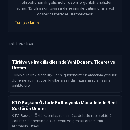
makroekonomik gelismeler uzerine gunluk analizler
sunar. 15 yili askin piyasa deneyimi ile yatirimcilara yol
gosterici icerikler uretmektedir.
Tum yazilari →
ILGILI YAZILAR
Türkiye ve Irak İlişkilerinde Yeni Dönem: Ticaret ve
Üretim
Türkiye ile Irak, ticari ilişkilerini güçlendirmek amacıyla yeni bir
döneme adım atıyor. İki ülke arasında imzalanan 5 anlaşma,
birlikte üre
KTO Başkanı Öztürk: Enflasyonla Mücadelede Reel
Sektörün Önemi
KTO Başkanı Öztürk, enflasyonla mücadelede reel sektörü
korumanın önemine dikkat çekti ve gerekli önlemlerin
alınmasını istedi.