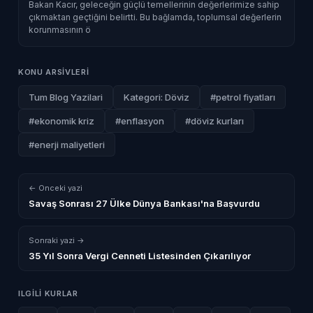
Bakan Kacır, geleceğin güçlü temellerinin değerlerimize sahip
çıkmaktan geçtiğini belirtti. Bu bağlamda, toplumsal değerlerin
korunmasının ö
KONU ARSIVLERI
Tum Blog Yazilari
Kategori: Döviz
#petrol fiyatları
#ekonomik kriz
#enflasyon
#döviz kurları
#enerji maliyetleri
← Onceki yazi
Savaş Sonrası 27 Ülke Dünya Bankası'na Başvurdu
Sonraki yazi →
35 Yıl Sonra Vergi Cenneti Listesinden Çıkarılıyor
ILGILI KURLAR