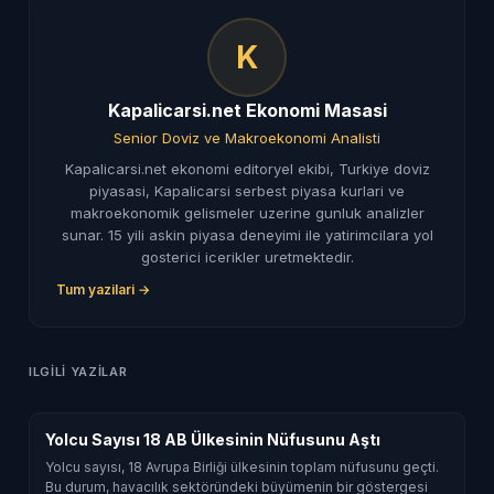
K
Kapalicarsi.net Ekonomi Masasi
Senior Doviz ve Makroekonomi Analisti
Kapalicarsi.net ekonomi editoryel ekibi, Turkiye doviz
piyasasi, Kapalicarsi serbest piyasa kurlari ve
makroekonomik gelismeler uzerine gunluk analizler
sunar. 15 yili askin piyasa deneyimi ile yatirimcilara yol
gosterici icerikler uretmektedir.
Tum yazilari →
ILGILI YAZILAR
Yolcu Sayısı 18 AB Ülkesinin Nüfusunu Aştı
Yolcu sayısı, 18 Avrupa Birliği ülkesinin toplam nüfusunu geçti.
Bu durum, havacılık sektöründeki büyümenin bir göstergesi