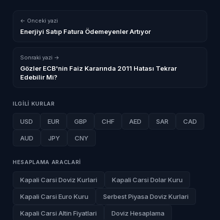
← Onceki yazi
Enerjiyi Satıp Fatura Ödemeyenler Artıyor
Sonraki yazi →
Gözler ECB'nin Faiz Kararında 2011 Hatası Tekrar
Edebilir Mi?
ILGILI KURLAR
USD
EUR
GBP
CHF
AED
SAR
CAD
AUD
JPY
CNY
HESAPLAMA ARACLARI
Kapali Carsi Doviz Kurlari
Kapali Carsi Dolar Kuru
Kapali Carsi Euro Kuru
Serbest Piyasa Doviz Kurlari
Kapali Carsi Altin Fiyatlari
Doviz Hesaplama