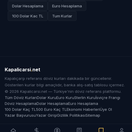
Dolar Hesaplama
Euro Hesaplama
100 Dolar Kac TL
Tum Kurlar
Kapalicarsi
.
net
Kapalıçarşı referans döviz kurları dakikada bir güncellenir.
Gösterilen kurlar bilgi amaçlıdır, banka alış-satış tablosu içermez.
© 2026 Kapalicarsi.net — Türkiye'nin döviz referans platformu.
Tüm Döviz Kurları
Dolar Kuru
Euro Kuru
Sterlin Kuru
İsviçre Frangı
Döviz Hesaplama
Dolar Hesaplama
Euro Hesaplama
100 Dolar Kaç TL
500 Euro Kaç TL
Ekonomi Haberleri
Üye Ol
Yazar Başvurusu
Yazar Girişi
Gizlilik Politikası
Sitemap