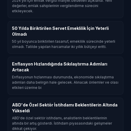
2024 yılı için emlak vergisi maliyet bedelleri açıklandı. Yeni
değerler, emlak sahiplerinin vergilendirme sürecini
etkileyecek.
50 Yılda Biriktirilen Servet Emeklilik İçin Yeterli
Olmadı
50 yıl boyunca biriktirilen tasarruf, emeklilik sürecinde yeterli
olmadı. Tatilde yapılan harcamalar iki yıllık bütçeyi eritti.
Enflasyon Hızlandığında Sıkılaştırma Adımları
Artacak
Enflasyonun hızlanması durumunda, ekonomide sıkılaştırma
adımları daha belirgin hale gelecek. Alınacak önlemler ve olası
etkileri üzerine bi
ABD'de Özel Sektör İstihdamı Beklentilerin Altında
Yükseldi
ABD'de özel sektör istihdamı, analistlerin beklentilerinin
altında bir artış gösterdi. İstihdam piyasasındaki gelişmeler
dikkat çekiyor.