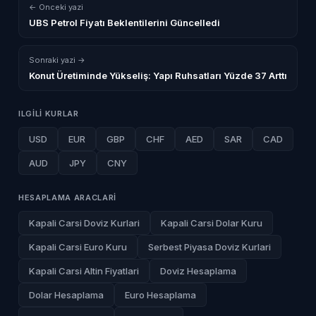
← Onceki yazi
UBS Petrol Fiyatı Beklentilerini Güncelledi
Sonraki yazi →
Konut Üretiminde Yükseliş: Yapı Ruhsatları Yüzde 37 Arttı
ILGILI KURLAR
USD
EUR
GBP
CHF
AED
SAR
CAD
AUD
JPY
CNY
HESAPLAMA ARACLARI
Kapali Carsi Doviz Kurlari
Kapali Carsi Dolar Kuru
Kapali Carsi Euro Kuru
Serbest Piyasa Doviz Kurlari
Kapali Carsi Altin Fiyatlari
Doviz Hesaplama
Dolar Hesaplama
Euro Hesaplama