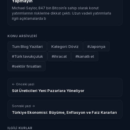
Yapmayın
Michael Saylor, 847 bin Bitcoin’e sahip olarak konut
yatırımlarının risklerine dikkat çekti. Uzun vadeli yatırımlarla
ilgili açıklamalarda b
KONU ARSIVLERI
Tum Blog Yazilari
Kategori: Döviz
#Japonya
#Türk tavukçuluk
#ihracat
#kanatlı et
#sektör fırsatları
← Onceki yazi
Süt Üreticileri Yeni Pazarlara Yöneliyor
Sonraki yazi →
Türkiye Ekonomisi: Büyüme, Enflasyon ve Faiz Kararları
ILGILI KURLAR