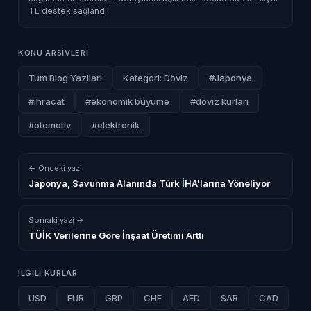
TL destek sağlandı
KONU ARSIVLERI
Tum Blog Yazilari
Kategori: Döviz
#Japonya
#ihracat
#ekonomik büyüme
#döviz kurları
#otomotiv
#elektronik
← Onceki yazi
Japonya, Savunma Alanında Türk İHA'larına Yöneliyor
Sonraki yazi →
TÜİK Verilerine Göre İnşaat Üretimi Arttı
ILGILI KURLAR
USD
EUR
GBP
CHF
AED
SAR
CAD