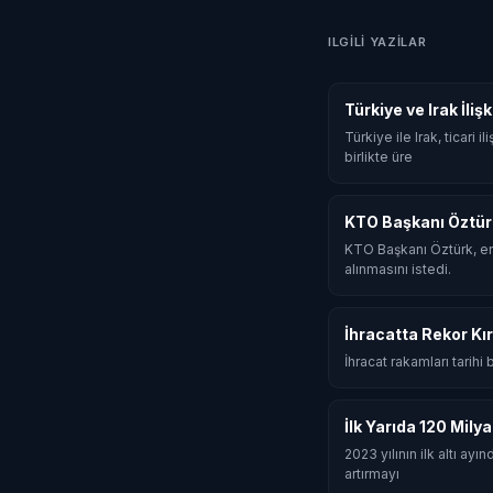
ILGILI YAZILAR
Türkiye ve Irak İli
Türkiye ile Irak, ticari
birlikte üre
KTO Başkanı Öztür
KTO Başkanı Öztürk, en
alınmasını istedi.
İhracatta Rekor Kır
İhracat rakamları tarihi
İlk Yarıda 120 Mily
2023 yılının ilk altı ay
artırmayı