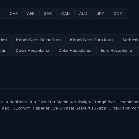
P
CHF
AED
SAR
CAD
AUD
JPY
CNY
lari
Kapali Carsi Dolar Kuru
Kapali Carsi Euro Kuru
Serbest 
lari
Doviz Hesaplama
Dolar Hesaplama
Euro Hesaplama
z Kurları
Dolar Kuru
Euro Kuru
Sterlin Kuru
İsviçre Frangı
Döviz Hesaplama
o Kaç TL
Ekonomi Haberleri
Üye Ol
Yazar Başvurusu
Yazar Girişi
Gizlilik Poli