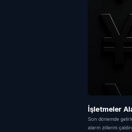
İşletmeler A
Son dönemde gelirle
alarm zillerini çaldı