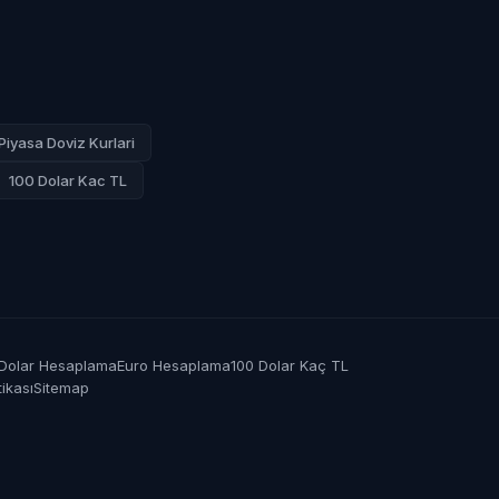
Piyasa Doviz Kurlari
100 Dolar Kac TL
Dolar Hesaplama
Euro Hesaplama
100 Dolar Kaç TL
tikası
Sitemap