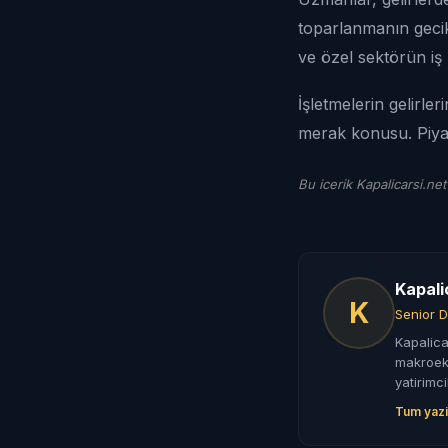
toparlanmanın gecik
ve özel sektörün iş 
İşletmelerin gelirle
merak konusu. Piyas
Bu icerik Kapalicarsi.net
Kapali
K
Senior D
Kapalica
makroeko
yatirimci
Tum yazi