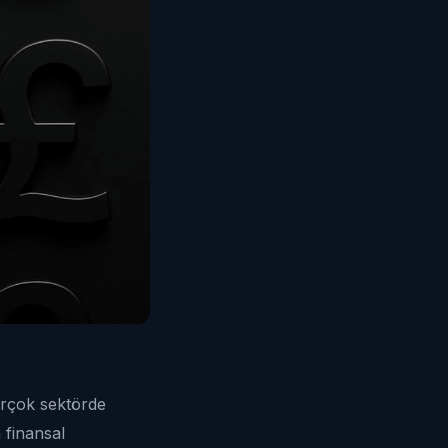
irçok sektörde
n finansal