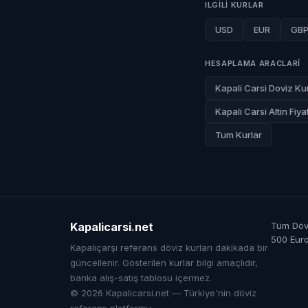
ILGILI KURLAR
USD
EUR
GB
HESAPLAMA ARACLARI
Kapali Carsi Doviz Kur
Kapali Carsi Altin Fiyat
Tum Kurlar
Kapalicarsi
.
net
Tüm Dövi
500 Eur
Kapalıçarşı referans döviz kurları dakikada bir
güncellenir. Gösterilen kurlar bilgi amaçlıdır,
banka alış-satış tablosu içermez.
© 2026 Kapalicarsi.net — Türkiye'nin döviz