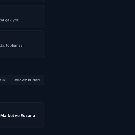
kat çekiyor.
mda, toplumsal
lik
#döviz kurları
Market ve Eczane