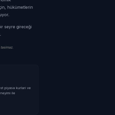
çin, hükümetlerin
ıyor.
bir seyre gireceği
.
 tasimaz.
st piyasa kurlari ve
neyimi ile