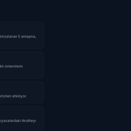
da imzalanan 5 anlaşma,
li önlemlerin
örleri etkiliyor.
iyasalardaki likiditeyi