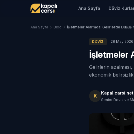
Ana Sayfa
Döviz Kurlar
Ana Sayfa
Blog
İşletmeler Alarmda: Gelirlerde Düşüş 
28 May 2026
DÖVIZ
İşletmeler 
Gelirlerin azalması
ekonomik belirsizlik
Kapalicarsi.ne
K
Senior Doviz ve M