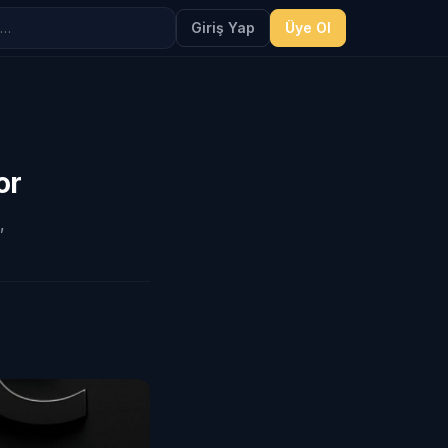
Giriş Yap
Üye Ol
or
,