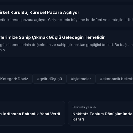
Şirket Kuruldu, Küresel Pazara Açılıyor
rketle küresel pazara açılıyor. Girişimcilerin büyüme hedefleri ve stratejileri dik
rlerimize Sahip Çıkmak Güçlü Geleceğin Temelidir
güçlü temellerinin değerlerimize sahip çıkmaktan geçtiğini belirtti. Bu bağla
n ö
Kategori: Döviz
#gelir düşüşü
#işletmeler
#ekonomik belirsiz
Sonraki yazi →
 İddiasına Bakanlık Yanıt Verdi
Nakitsiz Toplum Dönüşümünde 
Kararı