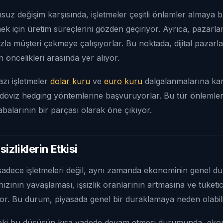
suz değişim karşısında, işletmeler çeşitli önlemler almaya b
ek için üretim süreçlerini gözden geçiriyor. Ayrıca, pazarlama
azla müşteri çekmeye çalışıyorlar. Bu noktada, dijital pazar
 öncelikleri arasında yer alıyor.
azı işletmeler
dolar kuru
ve
euro kuru
dalgalanmalarına ka
öviz hedging yöntemlerine başvuruyorlar. Bu tür önlemler,
abalarının bir parçası olarak öne çıkıyor.
izliklerin Etkisi
 sadece işletmeleri değil, aynı zamanda ekonominin genel du
ının yavaşlaması, işsizlik oranlarının artmasına ve tüketi
or. Bu durum, piyasada genel bir duraklamaya neden olabili
deki bu düşüşün kısa vadede devam etmesi durumunda, ek