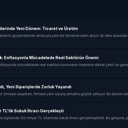
şkilerinde Yeni Dönem: Ticaret ve Üretim
 ilişkilerini güçlendirmek amacıyla yeni bir döneme adım atıyor. İki ülke arasın
k: Enflasyonla Mücadelede Reel Sektörün Önemi
flasyonla mücadelede reel sektörü korumanın önemine dikkat çekti ve gerek
dı, Yeni Siparişlerde Zorluk Yaşandı
 bir zirveye ulaşırken, firmalar yeni sipariş almakta güçlük çekiyor. Bu durum sekt
ar TL'lik Sukuk İhracı Gerçekleşti
ında toplamda 120 milyar TL tutarında sukuk ihracı gerçekleştirildi. Bu gelişme, p