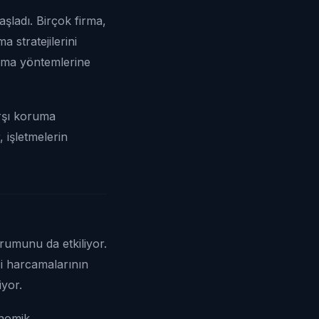
aşladı. Birçok firma,
 stratejilerini
lama yöntemlerine
rşı koruma
 işletmelerin
rumunu da etkiliyor.
ci harcamalarının
yor.
onomik