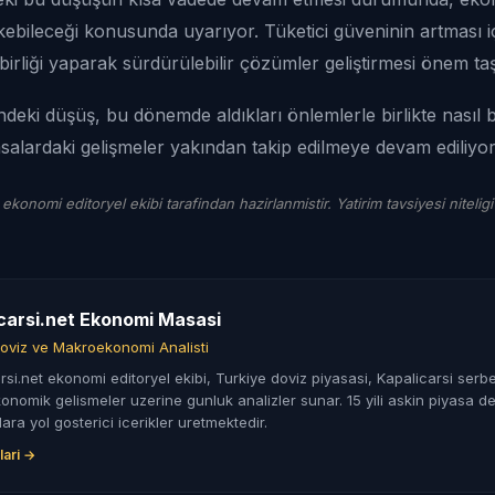
ebileceği konusunda uyarıyor. Tüketici güveninin artması i
birliği yaparak sürdürülebilir çözümler geliştirmesi önem taş
rindeki düşüş, bu dönemde aldıkları önlemlerle birlikte nasıl 
alardaki gelişmeler yakından takip edilmeye devam ediliyor
 ekonomi editoryel ekibi tarafindan hazirlanmistir. Yatirim tavsiyesi niteligi
carsi.net Ekonomi Masasi
oviz ve Makroekonomi Analisti
rsi.net ekonomi editoryel ekibi, Turkiye doviz piyasasi, Kapalicarsi serbe
nomik gelismeler uzerine gunluk analizler sunar. 15 yili askin piyasa de
lara yol gosterici icerikler uretmektedir.
lari →