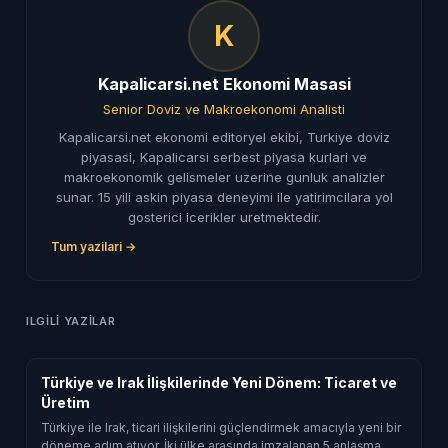
K
Kapalicarsi.net Ekonomi Masasi
Senior Doviz ve Makroekonomi Analisti
Kapalicarsi.net ekonomi editoryel ekibi, Turkiye doviz
piyasasi, Kapalicarsi serbest piyasa kurlari ve
makroekonomik gelismeler uzerine gunluk analizler
sunar. 15 yili askin piyasa deneyimi ile yatirimcilara yol
gosterici icerikler uretmektedir.
Tum yazilari →
ILGILI YAZILAR
Türkiye ve Irak İlişkilerinde Yeni Dönem: Ticaret ve
Üretim
Türkiye ile Irak, ticari ilişkilerini güçlendirmek amacıyla yeni bir
döneme adım atıyor. İki ülke arasında imzalanan 5 anlaşma,