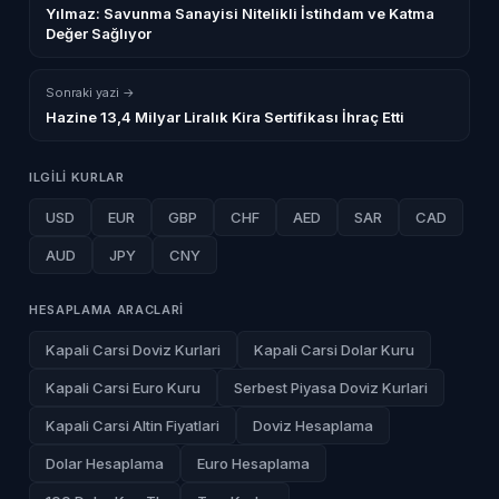
Yılmaz: Savunma Sanayisi Nitelikli İstihdam ve Katma
Değer Sağlıyor
Sonraki yazi →
Hazine 13,4 Milyar Liralık Kira Sertifikası İhraç Etti
ILGILI KURLAR
USD
EUR
GBP
CHF
AED
SAR
CAD
AUD
JPY
CNY
HESAPLAMA ARACLARI
Kapali Carsi Doviz Kurlari
Kapali Carsi Dolar Kuru
Kapali Carsi Euro Kuru
Serbest Piyasa Doviz Kurlari
Kapali Carsi Altin Fiyatlari
Doviz Hesaplama
Dolar Hesaplama
Euro Hesaplama